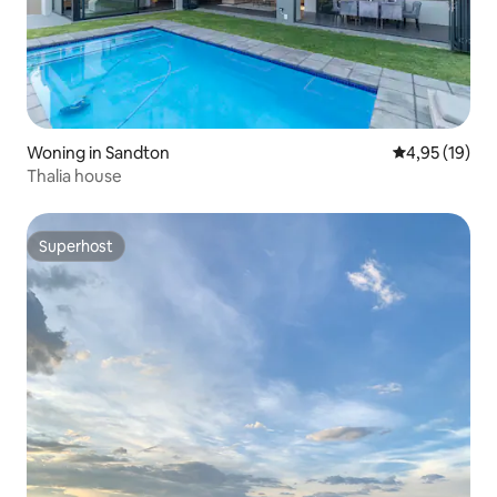
Woning in Sandton
Gemiddelde be
4,95 (19)
Thalia house
Superhost
Superhost