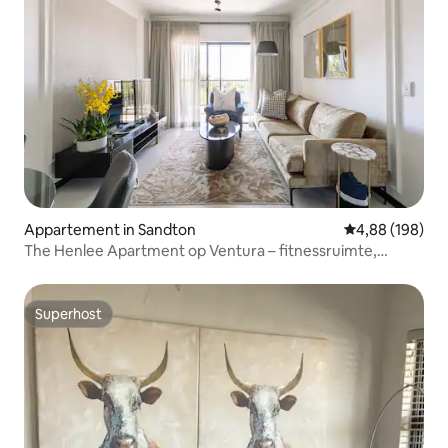
Appartement in Sandton
Gemiddelde beo
4,88 (198)
The Henlee Apartment op Ventura – fitnessruimte,
zwembad, airconditioning
Superhost
Superhost