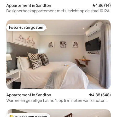
Appartement in Sandton
Gemiddelde be
4,86 (14)
Designerhoekappartement met uitzicht op de stad 1012A
Favoriet van gasten
Favoriet van gasten
Appartement in Sandton
Gemiddelde beo
4,88 (648)
Warme en gezellige flat nr. 1, op 5 minuten van Sandton
CBD!
Favoriet van gasten