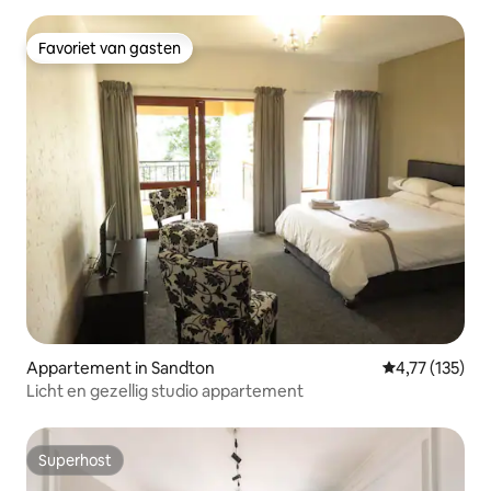
Favoriet van gasten
Favoriet van gasten
Appartement in Sandton
Gemiddelde beo
4,77 (135)
Licht en gezellig studio appartement
Superhost
Superhost