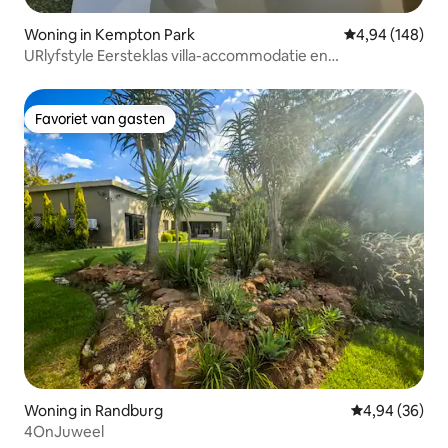
Woning in Kempton Park
Gemiddelde beo
4,94 (148)
URlyfstyle Eersteklas villa-accommodatie en
evenementen
Favoriet van gasten
Favoriet van gasten
Woning in Randburg
Gemiddelde be
4,94 (36)
4OnJuweel