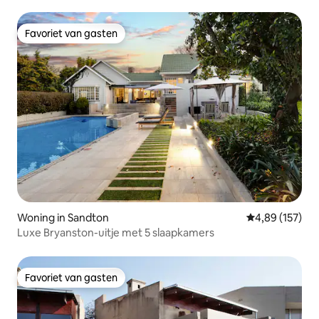
Favoriet van gasten
Favoriet van gasten
Woning in Sandton
Gemiddelde beo
4,89 (157)
Luxe Bryanston-uitje met 5 slaapkamers
Favoriet van gasten
Favoriet van gasten