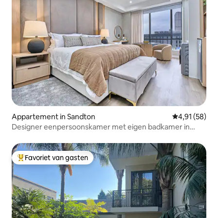
Appartement in Sandton
Gemiddelde be
4,91 (58)
Designer eenpersoonskamer met eigen badkamer in
Sandton's Hub APT910
Favoriet van gasten
Topfavoriet van gasten