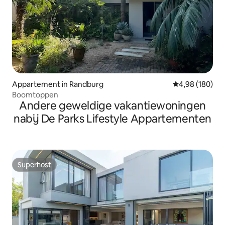
Appartement in Randburg
Gemiddelde beo
4,98 (180)
Boomtoppen
Andere geweldige vakantiewoningen
nabij De Parks Lifestyle Appartementen
Superhost
Superhost