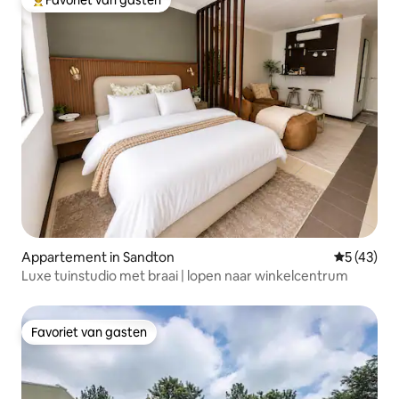
Topfavoriet van gasten
Appartement in Sandton
Gemiddelde
5 (43)
Luxe tuinstudio met braai | lopen naar winkelcentrum
Favoriet van gasten
Favoriet van gasten