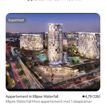
Superhost
Superhost
Appartement in Ellipse Waterfall
Gemiddelde beo
4,79 (126)
Ellipse Waterfall Mooi appartement met 1 slaapkamer