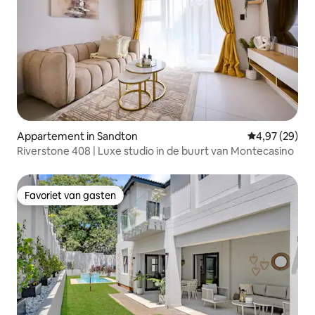
Appartement in Sandton
Gemiddelde be
4,97 (29)
Riverstone 408 | Luxe studio in de buurt van Montecasino
Favoriet van gasten
Favoriet van gasten