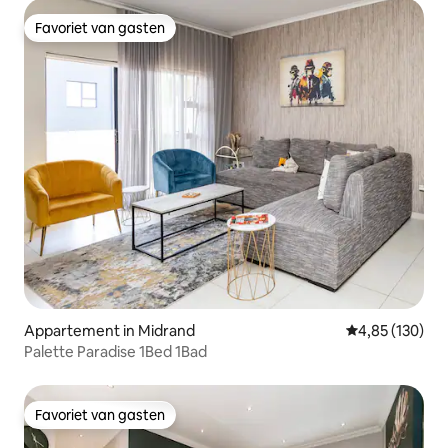
Favoriet van gasten
Favoriet van gasten
Appartement in Midrand
Gemiddelde beo
4,85 (130)
Palette Paradise 1Bed 1Bad
Favoriet van gasten
Favoriet van gasten