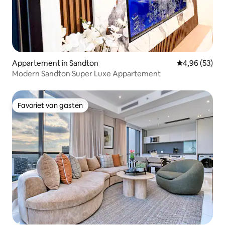
Appartement in Sandton
Gemiddelde be
4,96 (53)
Modern Sandton Super Luxe Appartement
Favoriet van gasten
Favoriet van gasten