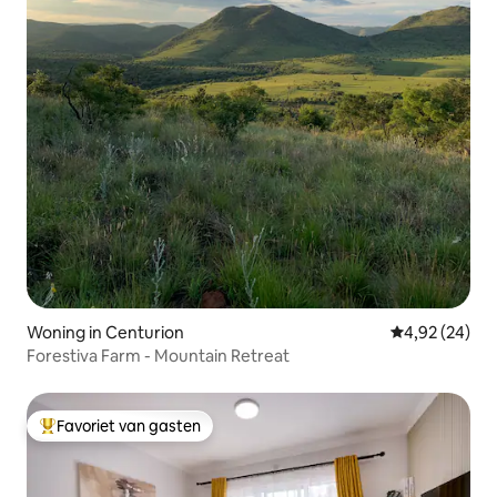
Woning in Centurion
Gemiddelde be
4,92 (24)
Forestiva Farm - Mountain Retreat
Favoriet van gasten
Topfavoriet van gasten