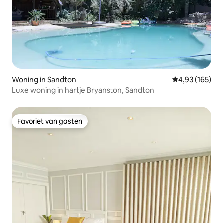
Woning in Sandton
Gemiddelde beo
4,93 (165)
Luxe woning in hartje Bryanston, Sandton
Favoriet van gasten
Favoriet van gasten