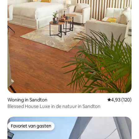
Woning in Sandton
Gemiddelde beo
4,93 (120)
Blessed House Luxe in de natuur in Sandton
Favoriet van gasten
Favoriet van gasten