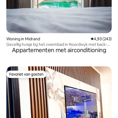
Woning in Midrand
Gemiddelde beo
4,93 (243)
Gezellig huisje bij het zwembad in Noordwyk met back-
Appartementen met airconditioning
upstroomvoorziening
Favoriet van gasten
Favoriet van gasten