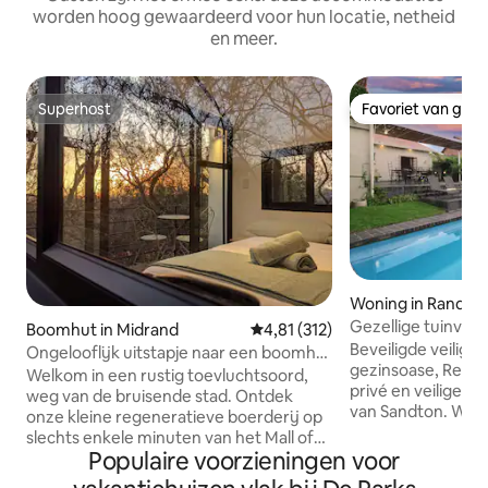
worden hoog gewaardeerd voor hun locatie, netheid
en meer.
Superhost
Favoriet van gas
Superhost
Favoriet van gas
Woning in Randbu
Gezellige tuinvilla
Boomhut in Midrand
Gemiddelde beoordeling van 4,81
4,81 (312)
Parkhurst
Beveiligde veilige 
Ongelooflijk uitstapje naar een boomhut
gezinsoase, Restaurantmekka, rustige,
midden in de natuur
Welkom in een rustig toevluchtsoord,
privé en veilige bu
weg van de bruisende stad. Ontdek
van Sandton. Werk
onze kleine regeneratieve boerderij op
sporten, groene o
slechts enkele minuten van het Mall of
kijken Eigen pati
Populaire voorzieningen voor
Africa. Bereid je voor om betoverd te
zwembad. 24/7 stroom Sup
worden als je je terugtrekt in ons rustige