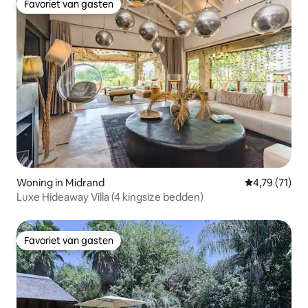
Favoriet van gasten
Favoriet van gasten
Woning in Midrand
Gemiddelde be
4,79 (71)
Luxe Hideaway Villa (4 kingsize bedden)
Favoriet van gasten
Favoriet van gasten