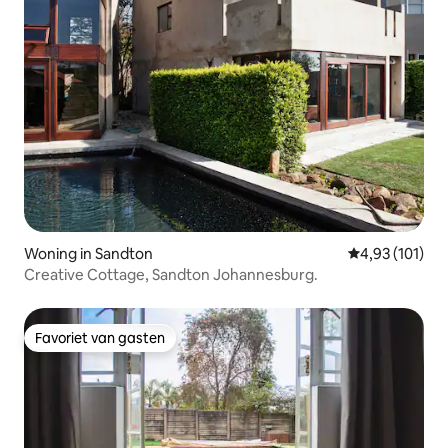
Woning in Sandton
Gemiddelde beo
4,93 (101)
Creative Cottage, Sandton Johannesburg.
Favoriet van gasten
Favoriet van gasten