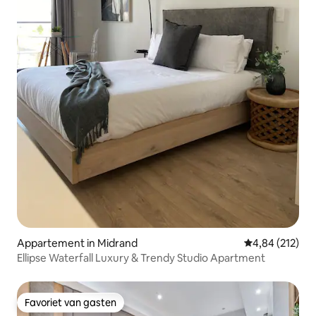
Appartement in Midrand
Gemiddelde beo
4,84 (212)
Ellipse Waterfall Luxury & Trendy Studio Apartment
Favoriet van gasten
Favoriet van gasten