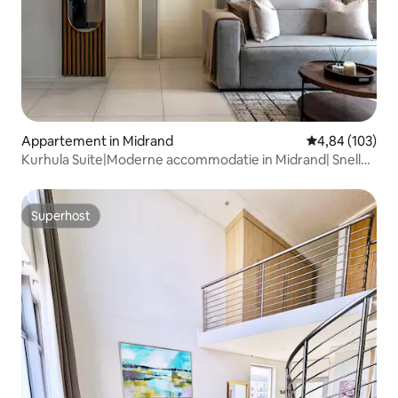
Appartement in Midrand
Gemiddelde beo
4,84 (103)
Kurhula Suite|Moderne accommodatie in Midrand| Snelle
wifi
Superhost
Superhost