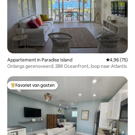
Appartement in Paradise Island
Gemiddelde be
4,96 (75)
Onlangs gerenoveerd: 2BR Oceanfront, loop naar Atlantis
Favoriet van gasten
Topfavoriet van gasten