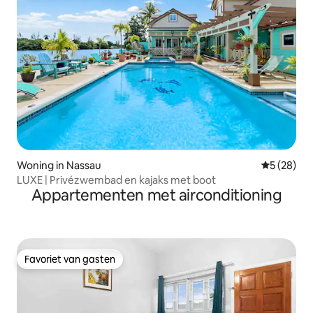
Woning in Nassau
Gemiddelde
5 (28)
LUXE | Privézwembad en kajaks met boot
Appartementen met airconditioning
Favoriet van gasten
Favoriet van gasten