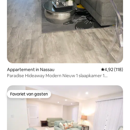
Appartement in Nassau
Gemiddelde beo
4,92 (118)
Paradise Hideaway Modern Nieuw 1 slaapkamer 1
badkamer zwembad
Favoriet van gasten
Favoriet van gasten