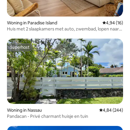
Woning in Paradise Island
Gemiddelde be
4,94 (16)
Huis met 2 slaapkamers met auto, zwembad, lopen naar
het strand/Atlantis
Superhost
Superhost
Woning in Nassau
Gemiddelde beo
4,84 (244)
Pandacan - Privé charmant huisje en tuin