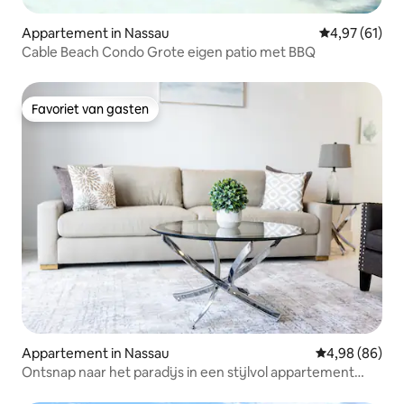
Appartement in Nassau
Gemiddelde be
4,97 (61)
Cable Beach Condo Grote eigen patio met BBQ
Favoriet van gasten
Favoriet van gasten
Appartement in Nassau
Gemiddelde be
4,98 (86)
Ontsnap naar het paradijs in een stijlvol appartement
met 2 slaapkamers