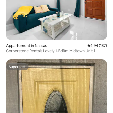
Appartement in Nassau
Gemiddelde beo
4,94 (137)
Cornerstone Rentals Lovely 1-BdRm Midtown Unit 1
Superhost
Superhost