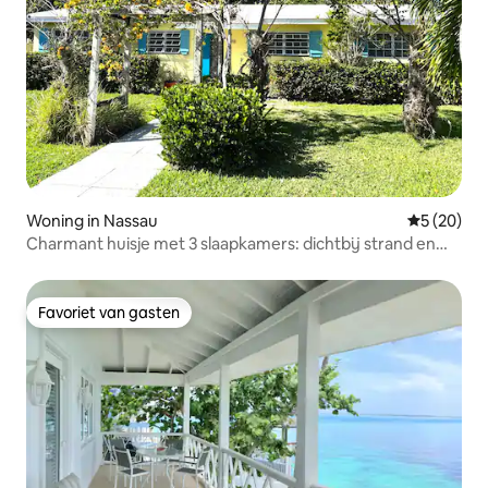
Woning in Nassau
Gemiddelde
5 (20)
Charmant huisje met 3 slaapkamers: dichtbij strand en
Fish Fry
Favoriet van gasten
Favoriet van gasten