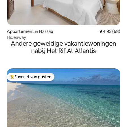
Appartement in Nassau
Gemiddelde be
4,93 (68)
Hideaway
Andere geweldige vakantiewoningen
nabij Het Rif At Atlantis
Favoriet van gasten
Topfavoriet van gasten