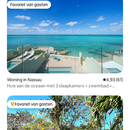
Favoriet van gasten
Favoriet van gasten
Woning in Nassau
Gemiddelde be
4,93 (61)
Huis aan de oceaan met 3 slaapkamers + zwembad +
strand | Auto inbegrepen
Favoriet van gasten
Topfavoriet van gasten