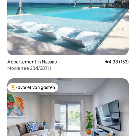
Appartement in Nassau
Gemiddelde beo
4,98 (153)
Mooie zee 2Bd/2BTH
Favoriet van gasten
Topfavoriet van gasten