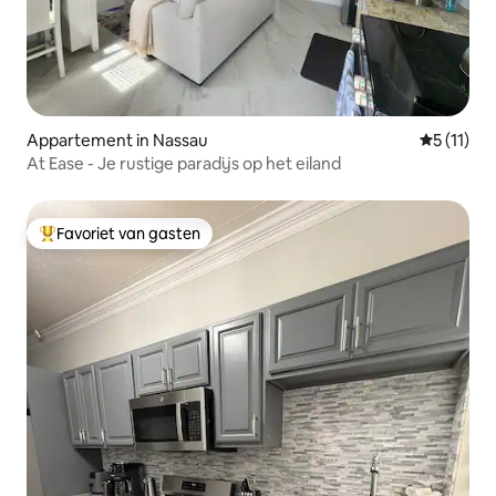
Appartement in Nassau
Gemiddeld
5 (11)
At Ease - Je rustige paradijs op het eiland
Favoriet van gasten
Topfavoriet van gasten