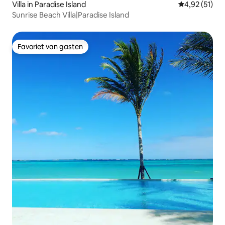
Villa in Paradise Island
Gemiddelde be
4,92 (51)
Sunrise Beach Villa|Paradise Island
Favoriet van gasten
Favoriet van gasten