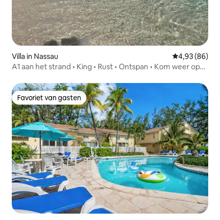
Villa in Nassau
Gemiddelde be
4,93 (86)
A1 aan het strand • King • Rust • Ontspan • Kom weer op
krachten Luchthaven
Favoriet van gasten
Favoriet van gasten