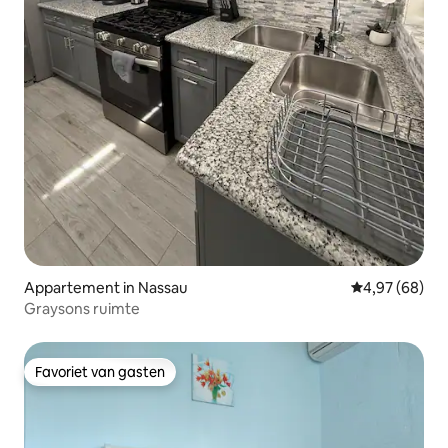
Appartement in Nassau
Gemiddelde be
4,97 (68)
Graysons ruimte
Favoriet van gasten
Favoriet van gasten