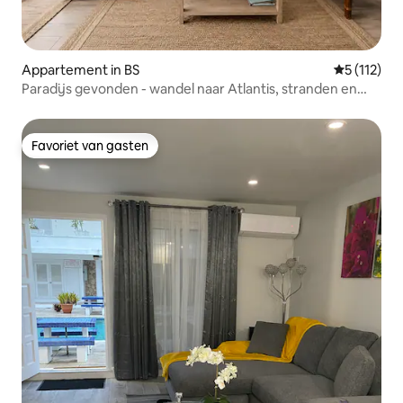
Appartement in BS
Gemiddelde 
5 (112)
Paradijs gevonden - wandel naar Atlantis, stranden en
meer
Favoriet van gasten
Favoriet van gasten