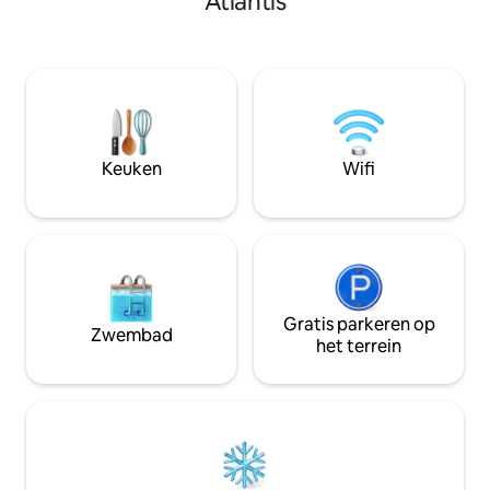
Atlantis
appartement van 1200 m ². Na een
drukke toeristisch
stranddag genieten in je jacuzzi voor
binnen 15 minuten 
ultieme ontspanning. ✔Entertainment -
generator voor b
Geniet van 75inch en65 inch smart-tv's
*WAARSCHUWING:
voor filmavonden thuis/verken Baha Mar
rechtstreeks bij A
Casino op enkele minuten afstand.
derden of iemand 
✔Peace of Mind–Gated privé-ingang,
Airbnb om gebruik
beveiligingskluis, alarm en sleutelloze
Keuken
Wifi
code voor de ingang van de voordeur
✔Bespaar geld - 7 minuten lopen naar
busdepot
Gratis parkeren op
Zwembad
het terrein