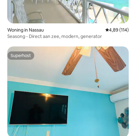
Woning in Nassau
Gemiddelde beo
4,89 (114)
Seasong - Direct aan zee, modern, generator
Superhost
Superhost