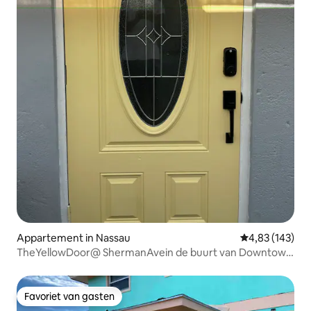
Appartement in Nassau
Gemiddelde beo
4,83 (143)
TheYellowDoor@ ShermanAvein de buurt van Downtown
Nassau
Favoriet van gasten
Favoriet van gasten