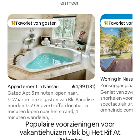
en meer.
Favoriet van gasten
Favoriet van g
Topfavoriet van gasten
Topfavoriet van 
Woning in Nassau
Zonsopgang aan z
Appartement in Nassau
Gemiddelde beoordeling van 4,99
4,99 (131)
de deur!
Geniet van zwemm
Gated Apt|5 minuten lopen naar
snorkelen voor de
strand|BahaMar|Cable Beach
✨ Waarom onze gasten van Blu Paradise
spectaculair uitzic
houden ✨ ✔Onovertroffen locatie - 5
omheinde communi
minuten lopen naar het strand, 4
aan de oostkant v
minuten wandelen,
zonsopgang en m
Populaire voorzieningen voor
boodschappen/sterke drank en
patio aan de achte
meerdere entertainmentopties!
vakantiehuizen vlak bij Het Rif At
- geweldige zonso
✔Luxury & Comfort–resort wonen in je
je de ECHTE Baham