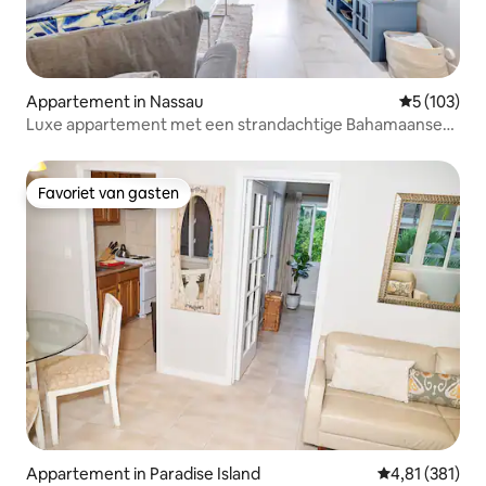
Appartement in Nassau
Gemiddelde 
5 (103)
Luxe appartement met een strandachtige Bahamaanse
twist!
Favoriet van gasten
Favoriet van gasten
Appartement in Paradise Island
Gemiddelde beo
4,81 (381)