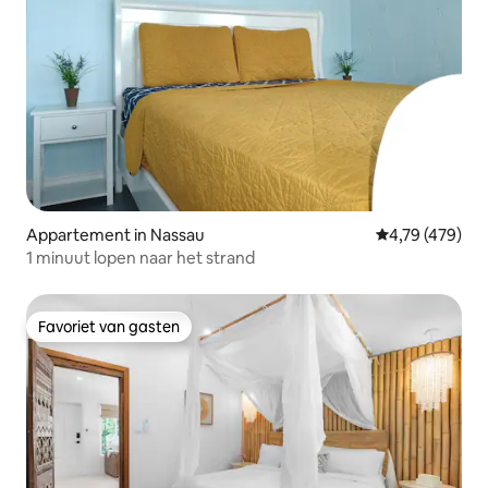
Appartement in Nassau
Gemiddelde beo
4,79 (479)
1 minuut lopen naar het strand
Favoriet van gasten
Favoriet van gasten