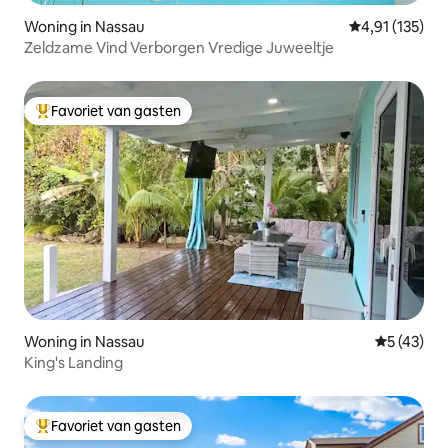
Woning in Nassau
Gemiddelde beo
4,91 (135)
Zeldzame Vind Verborgen Vredige Juweeltje
Favoriet van gasten
Topfavoriet van gasten
Woning in Nassau
Gemiddelde
5 (43)
King's Landing
Favoriet van gasten
Topfavoriet van gasten