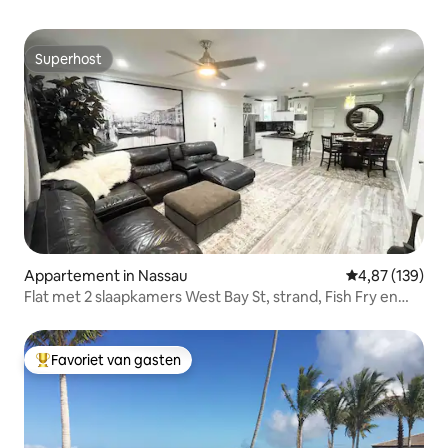
Superhost
Superhost
Appartement in Nassau
Gemiddelde beo
4,87 (139)
Flat met 2 slaapkamers West Bay St, strand, Fish Fry en
centrum
Favoriet van gasten
Topfavoriet van gasten