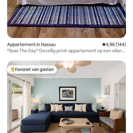
Appartement in Nassau
Gemiddelde beo
4,96 (144)
*Seas The Day* Gezellig privé-appartement op een eiland
met tuin
Favoriet van gasten
Topfavoriet van gasten