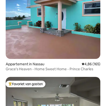
Appartement in Nassau
Gemiddelde beo
4,86 (165)
Grace's Heaven - Home Sweet Home - Prince Charles
Favoriet van gasten
Topfavoriet van gasten