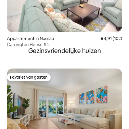
Appartement in Nassau
Gemiddelde beo
4,91 (102)
Carrington House #4
Gezinsvriendelijke huizen
Favoriet van gasten
Favoriet van gasten