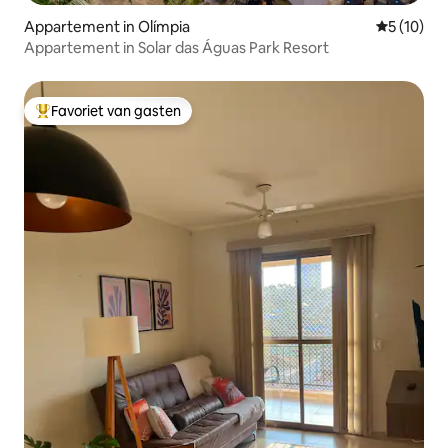
Appartement in Olímpia
Gemiddelde
5 (10)
Appartement in Solar das Águas Park Resort
Favoriet van gasten
Topfavoriet van gasten