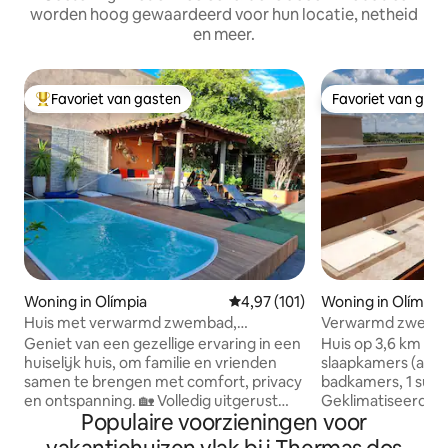
worden hoog gewaardeerd voor hun locatie, netheid
en meer.
Favoriet van gasten
Favoriet van gas
Topfavoriet van gasten
Favoriet van gas
Woning in Olímpia
Gemiddelde beoordeling van 4,97
4,97 (101)
Woning in Olímpia
Huis met verwarmd zwembad,
Verwarmd zwemba
huisdieren gratis, 5 minuten van de
suite, maximaal 1
Geniet van een gezellige ervaring in een
Huis op 3,6 km van de p
thermale baden
huiselijk huis, om familie en vrienden
slaapkamers (airco
samen te brengen met comfort, privacy
badkamers, 1 suite
en ontspanning. 🏡 Volledig uitgerust
Geklimatiseerd z
Populaire voorzieningen voor
huis op 5 minuten van Thermas dos
klimaatverwarmin
Laranjais en op 3 blokken van het
De netheid van h