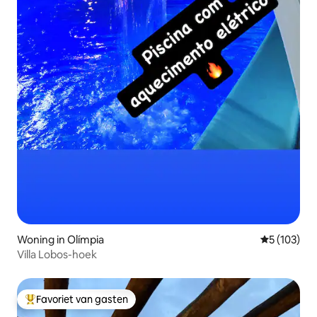
Woning in Olímpia
Gemiddelde 
5 (103)
Villa Lobos-hoek
Favoriet van gasten
Topfavoriet van gasten