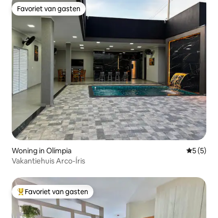
Favoriet van gasten
Favoriet van gasten
Woning in Olímpia
Gemiddeld
5 (5)
Vakantiehuis Arco-Íris
Favoriet van gasten
Topfavoriet van gasten