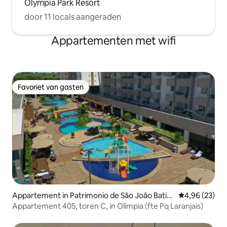
Olympia Park Resort
door 11 locals aangeraden
Appartementen met wifi
Favoriet van gasten
Favoriet van gasten
Appartement in Patrimonio de São João Batist
Gemiddelde be
4,96 (23)
a
Appartement 405, toren C, in Olímpia (fte Pq Laranjais)