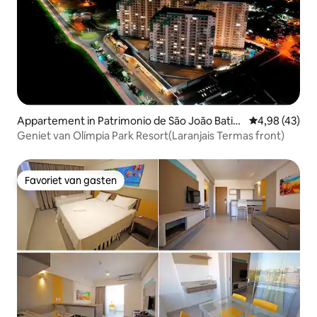
Appartement in Patrimonio de São João Batist
Gemiddelde be
4,98 (43)
a
Geniet van Olímpia Park Resort(Laranjais Termas front)
Favoriet van gasten
Favoriet van gasten