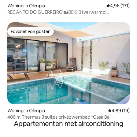
Woning in Olímpia
Gemiddelde beo
4,96 (171)
RECANTO DO GUERREIRO 🏡🏊‍♀️💦✅ (verwarmd
zwembad)
Favoriet van gasten
Favoriet van gasten
Woning in Olímpia
Gemiddelde be
4,89 (19)
400 m Thermas 3 suites privézwembad *Casa Bali
Appartementen met airconditioning