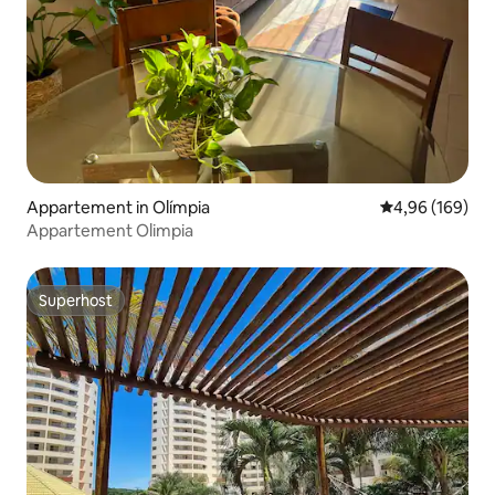
Appartement in Olímpia
Gemiddelde beo
4,96 (169)
Appartement Olimpia
Superhost
Superhost