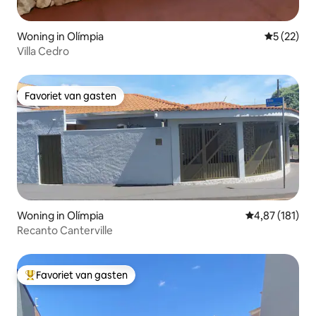
Woning in Olímpia
Gemiddelde
5 (22)
Villa Cedro
Favoriet van gasten
Favoriet van gasten
Woning in Olímpia
Gemiddelde beo
4,87 (181)
Recanto Canterville
Favoriet van gasten
Topfavoriet van gasten