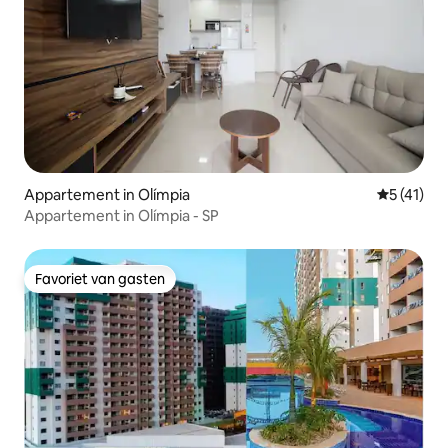
Appartement in Olímpia
Gemiddelde
5 (41)
Appartement in Olímpia - SP
Favoriet van gasten
Favoriet van gasten