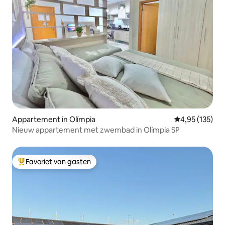
Appartement in Olímpia
Gemiddelde beo
4,95 (135)
Nieuw appartement met zwembad in Olímpia SP
Favoriet van gasten
Topfavoriet van gasten