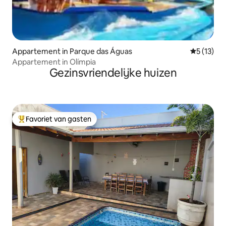
Appartement in Parque das Águas
Gemiddelde
5 (13)
Appartement in Olímpia
Gezinsvriendelijke huizen
Favoriet van gasten
Topfavoriet van gasten