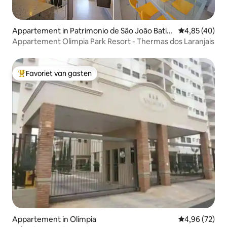
Appartement in Patrimonio de São João Batist
Gemiddelde be
4,85 (40)
a
Appartement Olimpia Park Resort - Thermas dos Laranjais
Favoriet van gasten
Topfavoriet van gasten
Appartement in Olímpia
Gemiddelde be
4,96 (72)