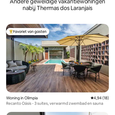
Andere geweldige vakantiewoningen
nabij Thermas dos Laranjais
Favoriet van gasten
Topfavoriet van gasten
Woning in Olímpia
Gemiddelde be
4,94 (18)
Recanto Oásis - 3 suites, verwarmd zwembad en sauna