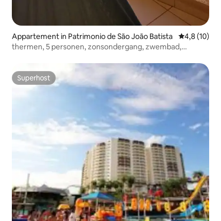
Appartement in Patrimonio de São João Batista
Gemiddelde b
4,8 (10)
thermen, 5 personen, zonsondergang, zwembad,
promotie!
Superhost
Superhost