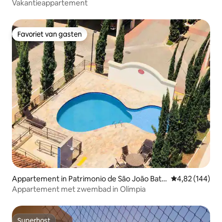
Vakantieappartement
Favoriet van gasten
Favoriet van gasten
Appartement in Patrimonio de São João Batis
Gemiddelde beo
4,82 (144)
ta
Appartement met zwembad in Olímpia
Superhost