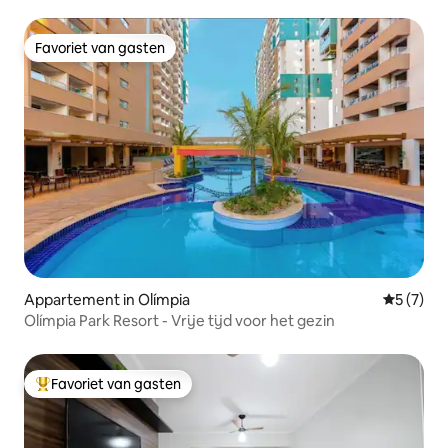
Favoriet van gasten
Favoriet van gasten
Appartement in Olímpia
Gemiddeld
5 (7)
Olímpia Park Resort - Vrije tijd voor het gezin
Favoriet van gasten
Topfavoriet van gasten