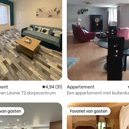
ling van 5 uit 5, 51 recensies
ment
Gemiddelde beoordeling van 4,94 uit 5, 31 r
4,94 (31)
Appartement
van Léonie T2 dorpscentrum
Een appartement met buitenk
 van gasten
Favoriet van gasten
 van gasten
Favoriet van gasten