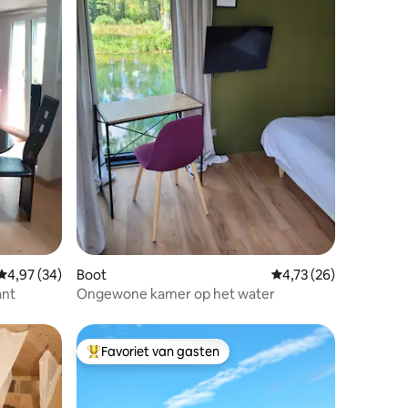
ecensies
Gemiddelde beoordeling van 4,97 uit 5, 34 recensies
4,97 (34)
Boot
Gemiddelde beoordelin
4,73 (26)
ant
Ongewone kamer op het water
Favoriet van gasten
Topfavoriet van gasten