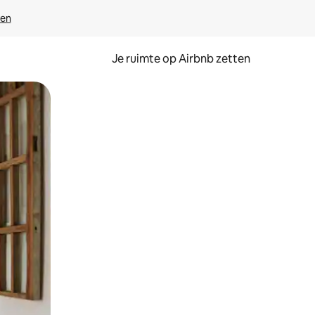
ven
Je ruimte op Airbnb zetten
ken of swipen.