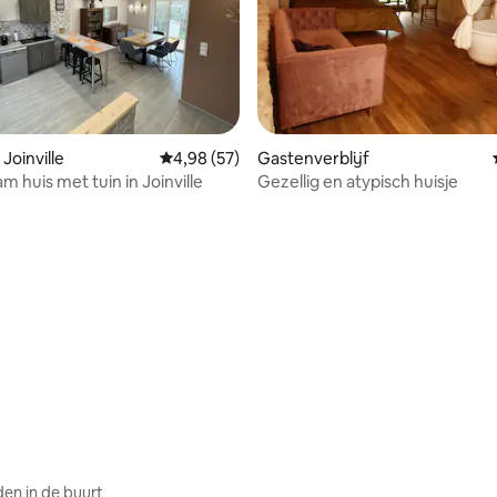
Joinville
Gemiddelde beoordeling van 4,98 uit 5, 57 r
4,98 (57)
Gastenverblijf
 huis met tuin in Joinville
Gezellig en atypisch huisje
van 4,97 uit 5, 106 recensies
en in de buurt