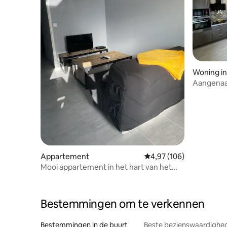
Woning in 
Aangenaam
Appartement
Gemiddelde beoordeling 
4,97 (106)
Mooi appartement in het hart van het
dorp
Bestemmingen om te verkennen
Bestemmingen in de buurt
Beste bezienswaardighed