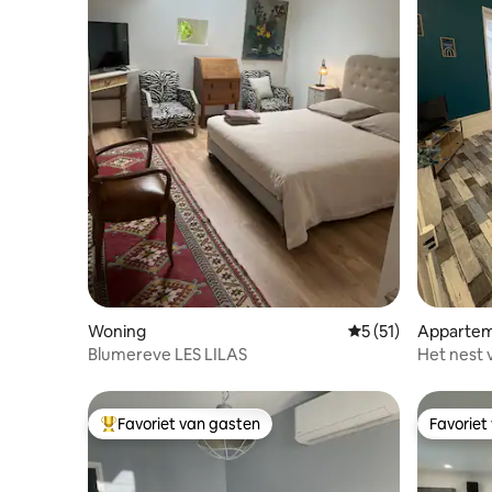
Woning
Gemiddelde beoorde
5 (51)
Apparte
Blumereve LES LILAS
Het nest 
Favoriet van gasten
Favoriet
Topfavoriet van gasten
Favoriet