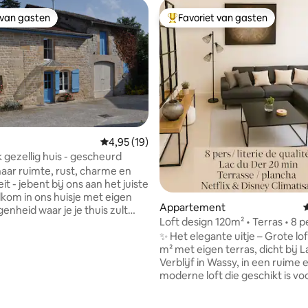
 van gasten
Favoriet van gasten
 van gasten
Topfavoriet van gasten
Gemiddelde beoordeling van 4,95 uit 5, 19 r
4,95 (19)
k gezellig huis - gescheurd
aar ruimte, rust, charme en
t - jebent bij ons aan het juiste
kom in ons huisje met eigen
Appartement
G
enheid waar je je thuis zult
Loft design 120m² • Terras • 8 p
rras, land. Eigen
du Der
✨ Het elegante uitje – Grote lof
aats.Balades in het bos,oevers
m² met eigen terras, dicht bij L
rne. Kleine stad van
Verblijf in Wassy, in een ruime 
oinville en zijn
 van 4,96 uit 5, 45 recensies
moderne loft die geschikt is vo
émorial de Gaulle,wallen de
maximaal 8 personen. Geniet van een
ijn geschiedenis,zijn meren.
geweldige locatie: 🚤 20 min van Lac du
an,speeltuin,boulodrome op