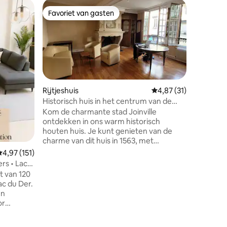
Apparte
Favoriet van gasten
Superho
Favoriet van gasten
Superho
Studio i
Studio in
straat. Om het appartement te bereiken,
volg je d
« gemeenteh
binnen o
binnenplaats. Het app
gelegen a
Rijtjeshuis
Gemiddelde beoordelin
4,87 (31)
betreden 
Historisch huis in het centrum van de
ecensies
bestaat 
stad
Kom de charmante stad Joinville
met een 
ontdekken in ons warm historisch
Gratis parker
houten huis. Je kunt genieten van de
een week
charme van dit huis in 1563, met
inchecke
moderne gemakken en prachtige
emiddelde beoordeling van 4,97 uit 5, 151 recensies
4,97 (151)
voorzieningen. Twee slaapkamers,
ers • Lac
functionele keuken, grote woonkamer.
t van 120
De woning is gelegen in het centrum.
ac du Der.
Apotheek, restaurants, bakkerijen,
en
supermarkten, winkel, treinstation zijn
or
binnen loopafstand. Talrijke activiteiten,
zwemmen, waterfietsen op de Marne,