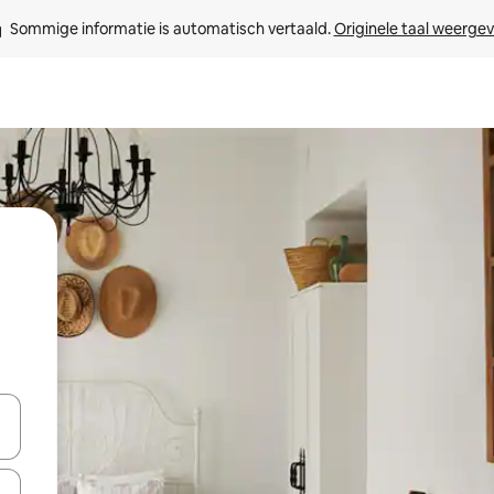
Sommige informatie is automatisch vertaald. 
Originele taal weerge
een keuze met je de pijltjestoetsen omhoog en omlaag, óf door te tik