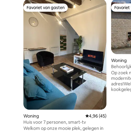
Favoriet van gasten
Favoriet
Favoriet van gasten
Favoriet
Woning
Behoorlij
Op zoek n
modernitei
adres!Wel
kookgeleg
voelen. Te
parkeerpl
van de Ma
karakter,J
Woning
Gemiddelde beoordeling
4,96 (45)
kasteel,M
Huis voor 7 personen, smart-tv
Langres,z
Welkom op onze mooie plek, gelegen in
Tennisba