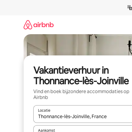
Ga
direct
naar
inhoud
Vakantieverhuur in
Thonnance-lès-Joinville
Vind en boek bijzondere accommodaties op
Airbnb
Locatie
Wanneer er suggesties beschikbaar zijn, maak je 
Aankomst