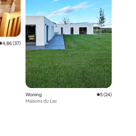
ecensies
Gemiddelde beoordeling van 4,86 uit 5, 37 recensies
4,86 (37)
Woning
Gemiddelde beoorde
5 (24)
Maisons du Lac