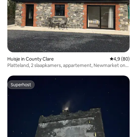
Huisje in County Clare
Gemiddelde b
4,9 (80)
Platteland, 2 slaapkamers, appartement, Newmarket on
Fergus
Superhost
Superhost