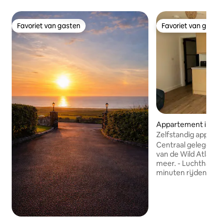
Favoriet van gasten
Favoriet van gas
Favoriet van gasten
Favoriet van gas
Appartement in E
Zelfstandig appa
Centraal gelegen 
van de Wild Atlant
meer. - Luchthaven Shannon op 20
minuten rijden - Miltown Malbay 30
minuten rijden - Lahinch 30 minuten
rijden - Boswande
lopen - Ennis-stad 2,5 km (helemaal een
wandelpad) - Clar