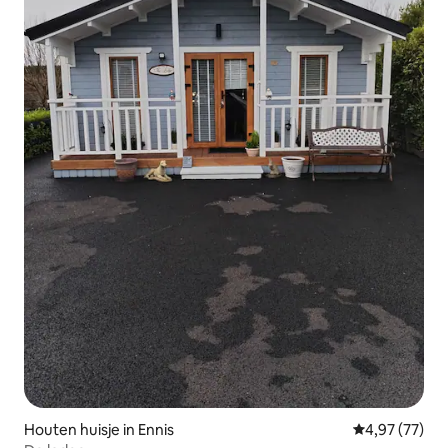
Houten huisje in Ennis
Gemiddelde be
4,97 (77)