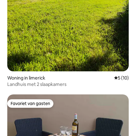
Woning in limerick
Gemiddelde
5 (10)
Landhuis met 2 slaapkamers
Favoriet van gasten
Favoriet van gasten