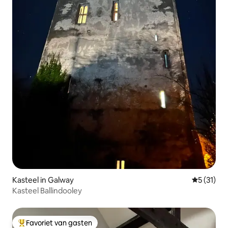
Kasteel in Galway
Gemiddelde
5 (31)
Kasteel Ballindooley
Favoriet van gasten
Topfavoriet van gasten