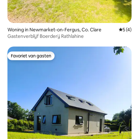
Woning in Newmarket-on-Fergus, Co. Clare
Gemiddeld
5 (4)
Gastenverblijf Boerderij Rathlahine
Favoriet van gasten
Favoriet van gasten