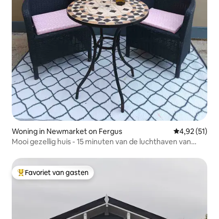
Woning in Newmarket on Fergus
Gemiddelde be
4,92 (51)
Mooi gezellig huis - 15 minuten van de luchthaven van
Shannon
Favoriet van gasten
Topfavoriet van gasten