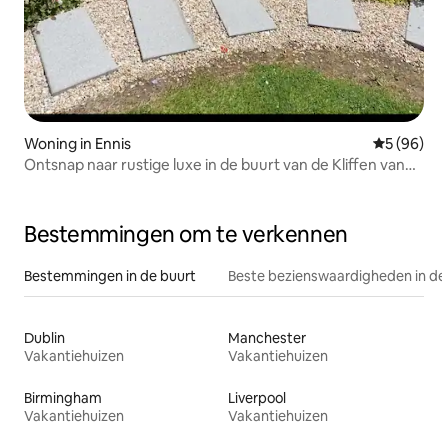
Woning in Ennis
Gemiddelde
5 (96)
Ontsnap naar rustige luxe in de buurt van de Kliffen van
Moher
Bestemmingen om te verkennen
Bestemmingen in de buurt
Beste bezienswaardigheden in de
Dublin
Manchester
Vakantiehuizen
Vakantiehuizen
Birmingham
Liverpool
Vakantiehuizen
Vakantiehuizen