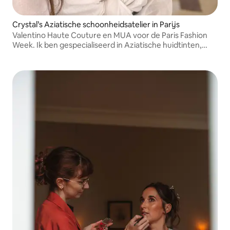
Crystal’s Aziatische schoonheidsatelier in Parijs
Valentino Haute Couture en MUA voor de Paris Fashion
Week. Ik ben gespecialiseerd in Aziatische huidtinten,
'glass skin'-finish en redactionele looks die prachtig op de
foto komen. Tweetalig in Engels en Mandarijn (中文).