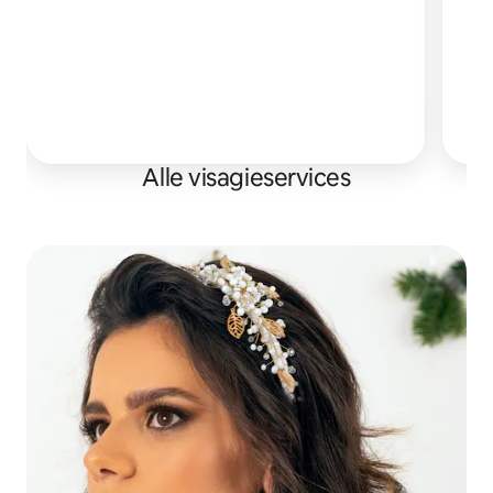
Als
el
Alle visagieservices