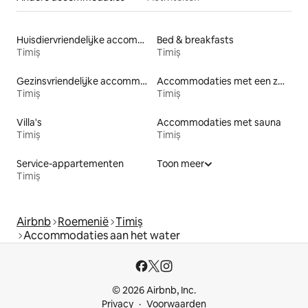
Huisdiervriendelijke accommodaties
Bed & breakfasts
Timiș
Timiș
Gezinsvriendelijke accommodaties
Accommodaties met een zwembad
Timiș
Timiș
Villa's
Accommodaties met sauna
Timiș
Timiș
Service-appartementen
Toon meer
Timiș
Airbnb
Roemenië
Timiș
Accommodaties aan het water
© 2026 Airbnb, Inc.
Privacy
Voorwaarden