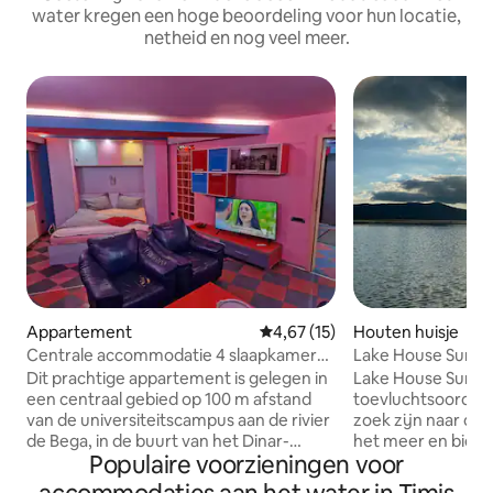
water kregen een hoge beoordeling voor hun locatie,
netheid en nog veel meer.
Appartement
Gemiddelde beoordeling van 4,6
4,67 (15)
Houten huisje
Centrale accommodatie 4 slaapkamers
Lake House Surdu
luxe appartement
Dit prachtige appartement is gelegen in
Lake House Surduc
een centraal gebied op 100 m afstand
toevluchtsoord vo
van de universiteitscampus aan de rivier
zoek zijn naar ontspanning
de Bega, in de buurt van het Dinar-
het meer en biedt
Populaire voorzieningen voor
restaurant en de Fratelli club, dicht bij
het water, zodat 
het stadscentrum (800 m), niet meer
genieten van wateracti