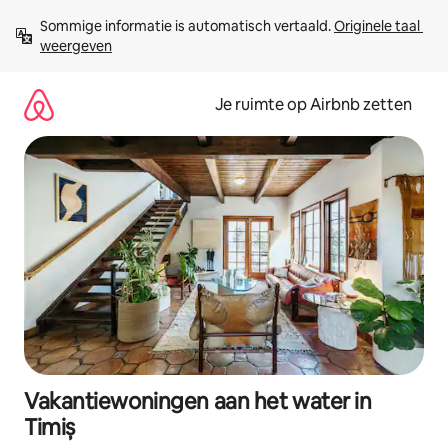
Ga
Sommige informatie is automatisch vertaald. 
Originele taal 
direct
weergeven
naar
inhoud
Je ruimte op Airbnb zetten
Vakantiewoningen aan het water in
Timiș