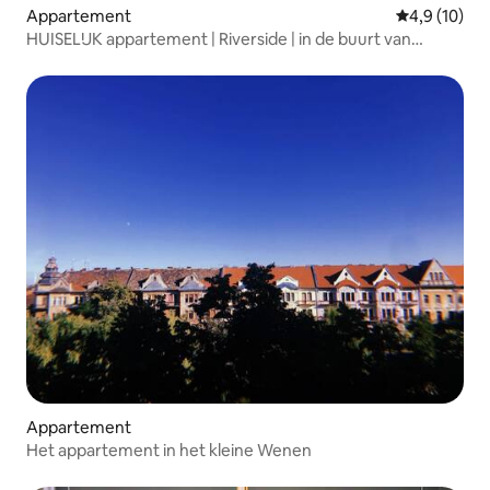
Appartement
Gemiddelde b
4,9 (10)
HUISELIJK appartement | Riverside | in de buurt van
Genesys
Appartement
Het appartement in het kleine Wenen