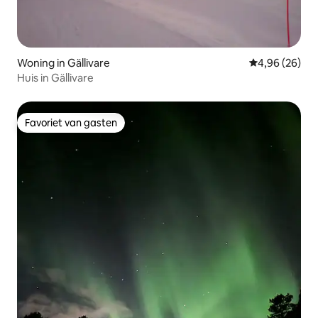
Woning in Gällivare
Gemiddelde be
4,96 (26)
Huis in Gällivare
Favoriet van gasten
Favoriet van gasten