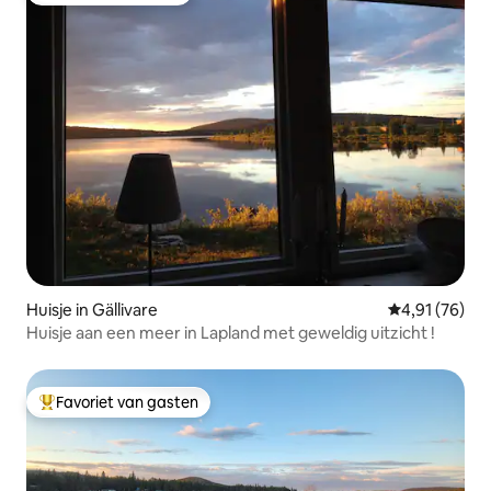
Huisje in Gällivare
Gemiddelde be
4,91 (76)
Huisje aan een meer in Lapland met geweldig uitzicht !
Favoriet van gasten
Topfavoriet van gasten