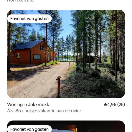
Favoriet van gasten
Favoriet van gasten
Woning in Jokkmokk
Gemiddelde be
4,96 (25)
ÄlvsBo • huisjesvakantie aan de rivier
Favoriet van gasten
Favoriet van gasten