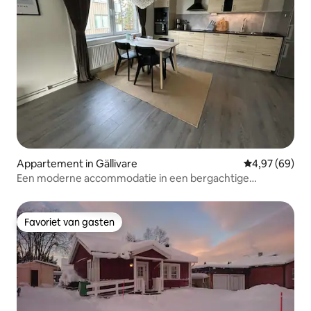
Appartement in Gällivare
Gemiddelde be
4,97 (69)
Een moderne accommodatie in een bergachtige
omgeving
Favoriet van gasten
Favoriet van gasten