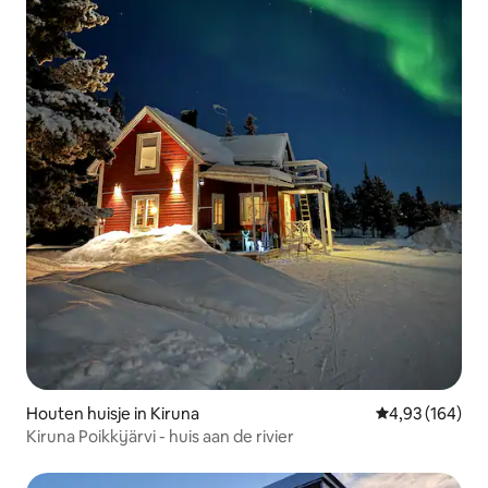
Houten huisje in Kiruna
Gemiddelde beo
4,93 (164)
Kiruna Poikkijärvi - huis aan de rivier