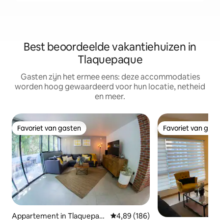
Best beoordeelde vakantiehuizen in
Tlaquepaque
Gasten zijn het ermee eens: deze accommodaties
worden hoog gewaardeerd voor hun locatie, netheid
en meer.
Favoriet van gasten
Favoriet van gas
Favoriet van gasten
Favoriet van gas
Appartement in Tlaquepaq
Gemiddelde beoordeling van 4,89
4,89 (186)