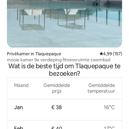
Privékamer in Tlaquepaque
Gemiddelde beo
4,99 (157)
mooie kamer 9e verdieping fitnessruimte zwembad
Wat is de beste tijd om Tlaquepaque te
bezoeken?
Maand
Gemiddelde
Gemiddelde
prijs
temperatuur
Jan
€ 38
16°C
Feb
€ 40
17°C