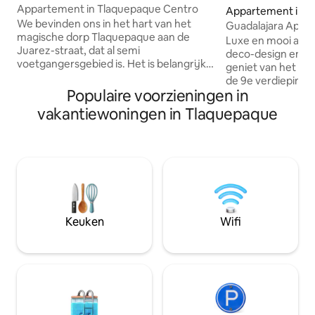
ue Centrum
Appartement in Tlaquepaque Centro
Appartement in T
We bevinden ons in het hart van het
ue
Guadalajara Appa
magische dorp Tlaquepaque aan de
zwembad
Luxe en mooi app
Juarez-straat, dat al semi
deco-design en -m
voetgangersgebied is. Het is belangrijk
geniet van het uitz
om te vermelden dat er geen
de 9e verdieping.
parkeergelegenheid is buiten het
Populaire voorzieningen in
voorzieningen zo
appartement, we hebben 1 blok en een
uitzicht, een fitn
vakantiewoningen in Tlaquepaque
halve overeenkomst met een
panoramisch dak, 
parkeerplaats. Je bevindt je op de beste
barbecues, beveili
locatie in het centrum. we hebben een
appartement heef
grote slaapkamer met eigen badkamer
queensize bed, é
en kingsize bed. Andere kamer met 2
badkamer, wasrui
eenpersoonsbedden die kunnen
keuken, koelkast 
worden samengevoegd om het
koud waterdispens
tweepersoons te maken en een derde
handdoeken voor 
Keuken
Wifi
kamer op het dak met een bed is een
handdoeken voor
zeer eenvoudige kamer.
Airconditioning in
woonkamer.