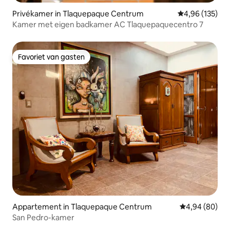
Privékamer in Tlaquepaque Centrum
Gemiddelde beo
4,96 (135)
Kamer met eigen badkamer AC Tlaquepaquecentro 7
Favoriet van gasten
Favoriet van gasten
Appartement in Tlaquepaque Centrum
Gemiddelde be
4,94 (80)
San Pedro-kamer