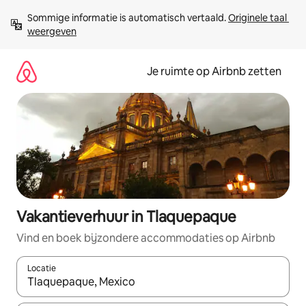
Ga
Sommige informatie is automatisch vertaald. 
Originele taal 
direct
weergeven
naar
inhoud
Je ruimte op Airbnb zetten
Vakantieverhuur in Tlaquepaque
Vind en boek bijzondere accommodaties op Airbnb
Locatie
Wanneer er suggesties beschikbaar zijn, maak je een keuze met