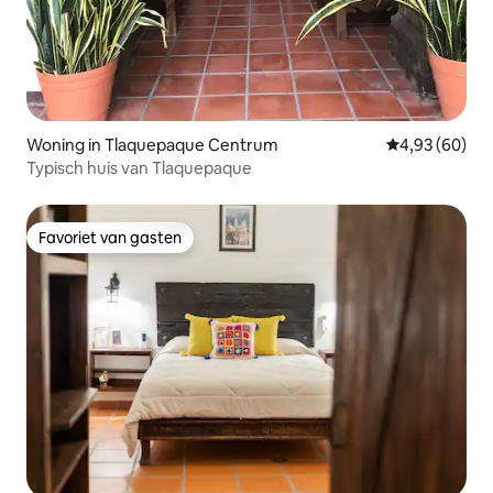
Woning in Tlaquepaque Centrum
Gemiddelde be
4,93 (60)
Typisch huis van Tlaquepaque
Favoriet van gasten
Favoriet van gasten