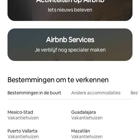
Iets nieuws beleven
Airbnb Services
Je verblijf nog specialer maken
Bestemmingen om te verkennen
Bestemmingen in de buurt
Andere accommodaties
Best
Mexico-Stad
Guadalajara
Vakantiehuizen
Vakantiehuizen
Puerto Vallarta
Mazatlán
Vakantiehuizen
Vakantiehuizen