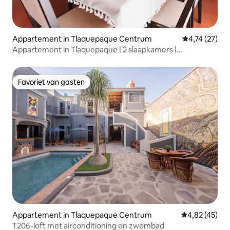
Appartement in Tlaquepaque Centrum
Gemiddelde be
4,74 (27)
Appartement in Tlaquepaque | 2 slaapkamers |
Airconditioning | 5 min. van het centrum
Favoriet van gasten
Favoriet van gasten
Appartement in Tlaquepaque Centrum
Gemiddelde be
4,82 (45)
T206-loft met airconditioning en zwembad