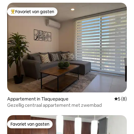
Favoriet van gasten
Topfavoriet van gasten
Appartement in Tlaquepaque
Gemiddeld
5 (8)
Gezellig centraal appartement met zwembad
Favoriet van gasten
Favoriet van gasten