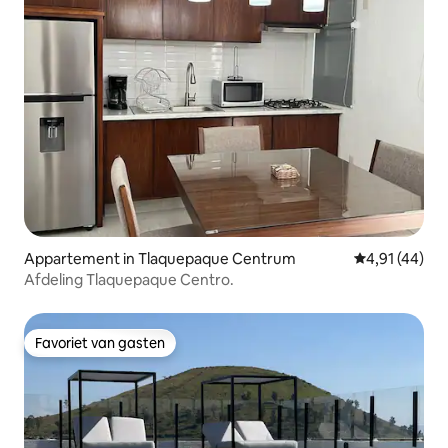
Appartement in Tlaquepaque Centrum
Gemiddelde be
4,91 (44)
Afdeling Tlaquepaque Centro.
Favoriet van gasten
Favoriet van gasten