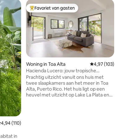
Woning in
Favoriet van gasten
Favor
Topfavoriet van gasten
Topfavo
Casa Bori
upgener
Welkom! V
geniet va
Toa Alta.
inchecke
aanbiedt,
flexibel e
Centraal 
verkenne
ecensies
Woning in Toa Alta
Gemiddelde beoordeling
4,97 (103)
vaak voor
Hacienda Lucero: jouw tropische
hebben e
ontsnapping aan het meer
Prachtig uitzicht vanuit ons huis met
Luchthav
twee slaapkamers aan het meer in Toa
min, La P
Alta, Puerto Rico. Het huis ligt op een
20 min, M
heuvel met uitzicht op Lake La Plata en
voor gezi
wordt omringd door 12 hectare eigen
die op zo
regenwoud. Het is een stille plek perfect
voor natuurliefhebbers, vogelaars en
fotografen. Er zijn ongeveer twee mijl
emiddelde beoordeling van 4,94 uit 5, 110 recensies
4,94 (110)
aan wandelroutes en uitkijkpunten waar
je kunt genieten van zonsondergangen
abitat in
en zonsopgangen. Als je een 4x4-