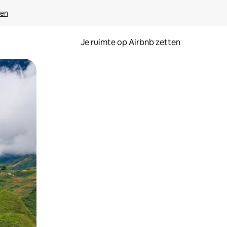
ven
Je ruimte op Airbnb zetten
ken of swipen.