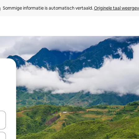
Sommige informatie is automatisch vertaald. 
Originele taal weerge
een keuze met je de pijltjestoetsen omhoog en omlaag, óf door te tik