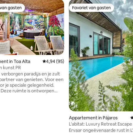
 van gasten
Favoriet van gasten
 van gasten
Favoriet van gasten
nt in Toa Alta
Gemiddelde beoordeling van 4,94 uit 5, 95 r
4,94 (95)
n kunst PR
 van 4,84 uit 5, 77 recensies
 verborgen paradijs en je zult
 partner van genieten. Voor een
oor je speciale gelegenheid.
en
ls die uit de routine willen
kunst op een heel nieuw
llen ervaren. Heeft een 360°
ilderd uitzicht op een paar
Appartement in Pájaros
G
 eilandplekken die je verbazing
L'abitat: Luxury Retreat Escape
ken en waar je jezelf in kunt
Ervaar ongeëvenaarde rust in L'
pelen. Ook heb je de