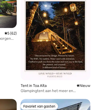
ecensies
Gemiddelde beoordeling van 5 uit 5, 62 recensies
5 (62)
borgen
Tent in Toa Alta
Nieuwe accommoda
Nieuw
Glampingtent aan het meer en
afgelegen bos•Zelfvoorzienend
Favoriet van gasten
Favoriet van gasten