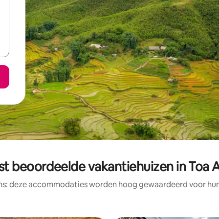
st beoordeelde vakantiehuizen in Toa A
ens: deze accommodaties worden hoog gewaardeerd voor hun l