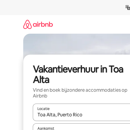
Ga
direct
naar
inhoud
Vakantieverhuur in Toa
Alta
Vind en boek bijzondere accommodaties op
Airbnb
Locatie
Wanneer er suggesties beschikbaar zijn, maak je 
Aankomst