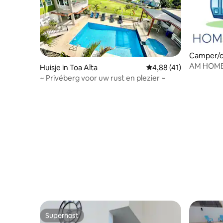
Camper/ca
AM HOME
Huisje in Toa Alta
Gemiddelde beoordelin
4,88 (41)
~ Privéberg voor uw rust en plezier ~
Superhost
Superhost