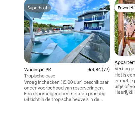
Superhost
Favoriet
Superhost
Favoriet
Apparteme
Verborge
Woning in PR
Gemiddelde beoordeling
4,84 (77)
Het is een
Tropische oase
er met je
Vroeg inchecken (15.00 uur) beschikbaar
uitje of v
onder voorbehoud van reserveringen.
Heerlijk!!! Deze ruimte is ontworp
Een droomeigendom met een prachtig
voor koppe
uitzicht in de tropische heuvels in de
komen en 
buurt van Dorado. Deze unieke plek
niveau wi
biedt een enorm verwarmd zwembad
handgesch
met zonneterras en jacuzzi. Ruim buiten
iconische
met prieel, pergola, pooltafel, grote
zullen wek
eettafel, tv en grill. Het stijlvolle ontwerp
onderdom
omvat een moderne keuken, 2