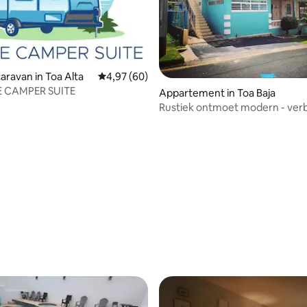
ravan in Toa Alta
Gemiddelde beoordeling van 4,97 uit 5, 60 r
4,97 (60)
 CAMPER SUITE
g van 4,88 uit 5, 41 recensies
Appartement in Toa Baja
Rustiek ontmoet modern - ver
juweel van Puerto Rico