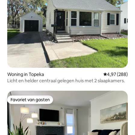
Woning in Topeka
Gemiddelde beo
4,97 (288)
Licht en helder centraal gelegen huis met 2 slaapkamers.
Favoriet van gasten
Favoriet van gasten