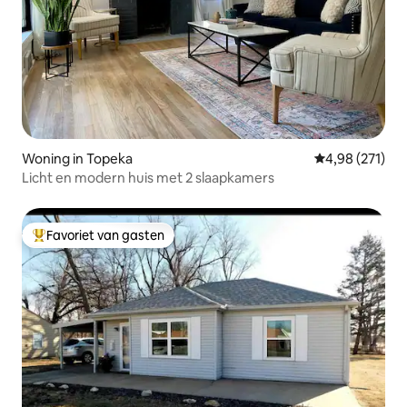
Woning in Topeka
Gemiddelde beo
4,98 (271)
Licht en modern huis met 2 slaapkamers
Favoriet van gasten
Topfavoriet van gasten