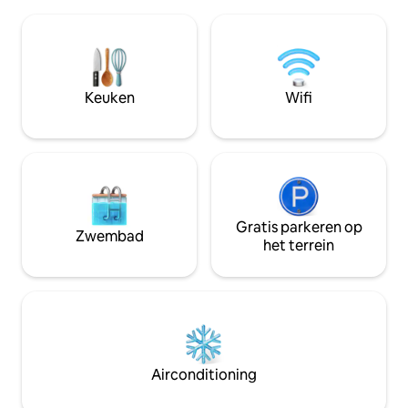
andere met twee 9
kamers met daglicht ✅Pan.weergaven
reservering voor 
⭐"Alles is v. w. lkd aftr, de rms r hg, de
je alleen toegang 
bds r v. comf. &, het beste van alles, er is
bestaande slaapka
een hm bioscoop voor w. flms.."
tenzij je een toeslag beta
⭐"Sandra was altijd attent en was echt
om de natuur in t
Keuken
Wifi
vriendelijk.." Voeg mijn advertentie toe
Gemoedsrust verz
aan je favorietenlijst door te klikken❤️ in
meestal herhaald.
de bovenste rechterhoek.
Gratis parkeren op
Zwembad
het terrein
Airconditioning