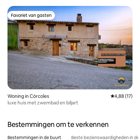
Favoriet van gasten
Favoriet van gasten
Woning in Córcoles
Gemiddelde be
4,88 (17)
luxe huis met zwembad en biljart
Bestemmingen om te verkennen
Bestemmingen in de buurt
Beste bezienswaardigheden in de