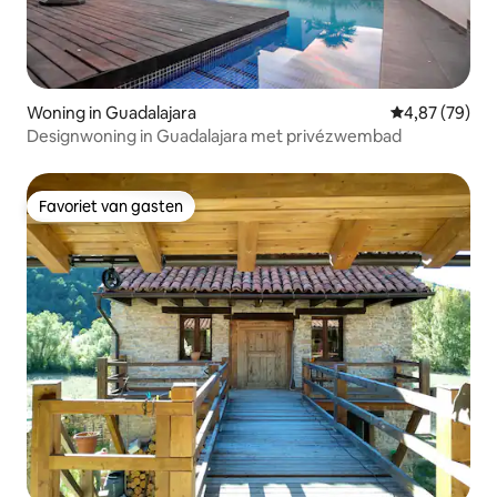
Woning in Guadalajara
Gemiddelde be
4,87 (79)
Designwoning in Guadalajara met privézwembad
Favoriet van gasten
Favoriet van gasten