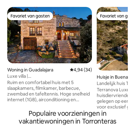
Favoriet van gasten
Favoriet van gas
Favoriet van gasten
Favoriet van gas
Woning in Guadalajara
Gemiddelde beoordeling van 4,9
4,94 (34)
Luxe villa |
Huisje in Buenache
12p|Filmkamer|Zoutwaterzwembad|Oplaadpunt|35min
Ruim en comfortabel huis met 5
Landelijk huis Te
naar de zee
slaapkamers, filmkamer, barbecue,
Terranova Luxe is
zwembad en tafeltennis. Hoge snelheid
huisdiervriendeli
internet (1GB), airconditioning en
gelegen op een pe
volledig uitgeruste keuken. Rustige
voor exclusief geb
omgeving, met priv. sec & Pan. uitzicht
Populaire voorzieningen in
om te voorkomen
op de vallei van Henares. Auto nodig.
ontsnappen. Capac
vakantiewoningen in Torronteras
Ideaal om los te koppelen.
personen (één sl
✅Toegankelijke luxe ✅Open haarden
tweepersoonsbed
✅EVCharger ✅Steenoven ✅Ruime