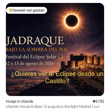
Favoriet van gasten
Topfavoriet van gasten
Huisje in Utande
Gemiddelde
5 (15)
Utande House Eclipse 12 augustus Starlight Madrid 1 uur