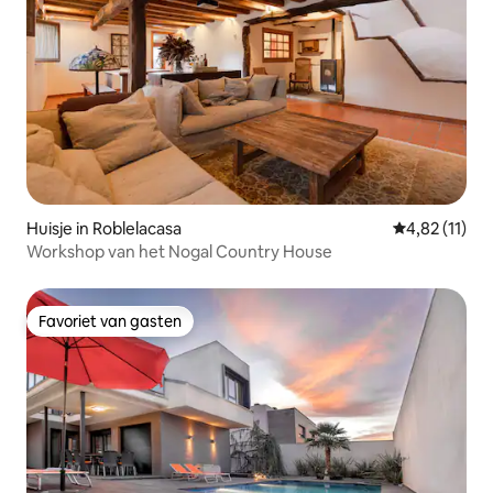
Huisje in Roblelacasa
Gemiddelde be
4,82 (11)
Workshop van het Nogal Country House
Favoriet van gasten
Favoriet van gasten