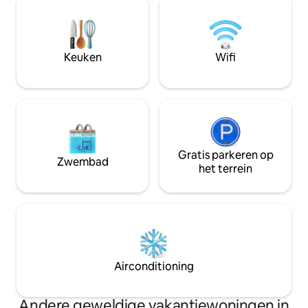
kunnen ontspannen en gebruiken. Ik
hebben wij nog t
hoop dat je kunt ontspannen en
dezelfde indeling. 
ontspannen, als uitvalsbasis voor
accommodaties teg
sightseeing in Hokuriku en Noordelijke
reserveert, is de 
Keuken
Wifi
Alpen.Het heeft een monitor, dus het
maximaal 12 pers
wordt ook aanbevolen voor
(parkeergelegenhe
workcations. We hebben ook een aantal
[Beddengoed] ・ 2
apparaten, kookgerei en
tweepersoonsbedd
specerijen.Verhuren is welkom. -
cm): voor 3 perso
Toegang (parkeergelegenheid
tweepersoonsbed 
beschikbaar) Van Toyama Station naar
voor 2 personen 
de herberg: Ongeveer 20 minuten
Gratis parkeren op
*Laat het ons wete
Zwembad
met de auto Voor openbaar vervoer is
nodig hebt. Het is
het terrein
het ongeveer 15 minuten lopen vanaf
maximaal zes per
station Urea, dat één halte verwijderd is
accommodatie is g
met de trein vanaf station Toyama (=
maximaal zes per
ongeveer 5 minuten met de taxi) Vanaf
hem aan voor ong
Toyama Airport: Ongeveer 30
volwassenen. Over 
minuten met de auto Voor het
kunt genieten van
openbaar vervoer neem je de bus naar
projector zoals in 
Airconditioning
station Toyama voor ongeveer 35
verschillende vid
minuten vanaf station Toyama. -
beschikbaar, waa
Bouwkundig ontwerp DFA Design for
Netflix, Tver, Hul
Andere geweldige vakantiewoningen in