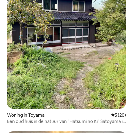
Woning in Toyama
Gemiddelde
5 (20)
Een oud huis in de natuur van "Hatsumi no Ki" Satoyama is
gerenoveerd. Ontspan en geniet.