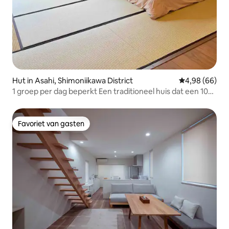
Hut in Asahi, Shimoniikawa District
Gemiddelde be
4,98 (66)
1 groep per dag beperkt Een traditioneel huis dat een 100
jaar oud huis heeft gerenoveerd, een herberg waar je de
Japanse cultuur kunt ervaren [Guest House Mata Saburo]
Favoriet van gasten
Favoriet van gasten