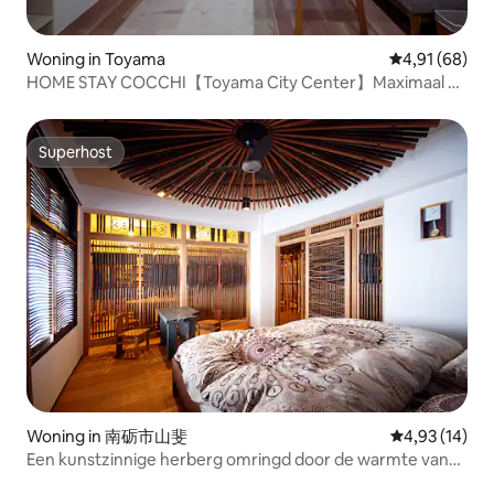
Woning in Toyama
Gemiddelde be
4,91 (68)
HOME STAY COCCHI【Toyama City Center】Maximaal 7
personen｜Gratis parkeergelegenheid・Verhuur van een
huis｜Op loopafstand van Toyama Station
Superhost
Superhost
Woning in 南砺市山斐
Gemiddelde be
4,93 (14)
Een kunstzinnige herberg omringd door de warmte van
hout in Inami, een stad van houtsnijwerk / huisdieren