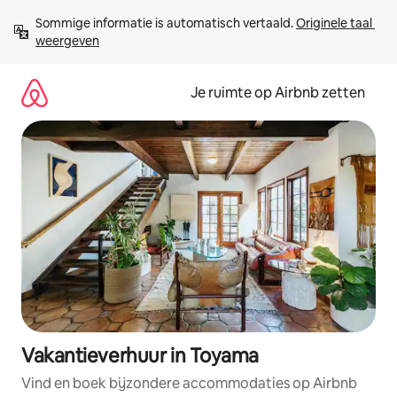
Ga
Sommige informatie is automatisch vertaald. 
Originele taal 
direct
weergeven
naar
inhoud
Je ruimte op Airbnb zetten
Vakantieverhuur in Toyama
Vind en boek bijzondere accommodaties op Airbnb