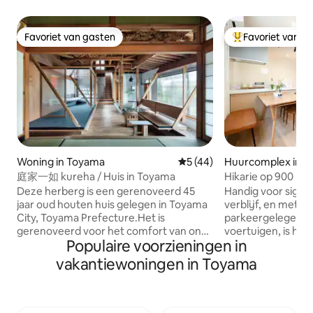
Favoriet van gasten
Favoriet van g
Favoriet van gasten
Topfavoriet van 
Woning in Toyama
Gemiddelde beoordeling van 
5 (44)
Huurcomplex in 
庭家一如 kureha / Huis in Toyama
Hikarie op 900 m 
gratis parkeergele
Deze herberg is een gerenoveerd 45
Handig voor sight
familieappartemen
jaar oud houten huis gelegen in Toyama
verblijf, en met gr
City, Toyama Prefecture.Het is
parkeergelegenhe
gerenoveerd voor het comfort van onze
voertuigen, is het
Populaire voorzieningen in
moderne tijd, met behoud van de
uitvalsbasis voor j
goedheid van het oude huis.Het
heeft een laag bed
vakantiewoningen in Toyama
beschikt over een ruimte waar oude en
een gerust hart ve
nieuwe materialen naast elkaar bestaan
kleine kinderen. D
en de natuurlijke omgeving voelen,
voor maximaal ze
waaronder de tuin.Zelfs grote groepen
bieden ook extra 