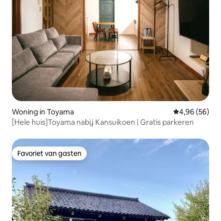
Woning in Toyama
Gemiddelde be
4,96 (56)
[Hele huis]Toyama nabij Kansuikoen | Gratis parkeren
Favoriet van gasten
Favoriet van gasten