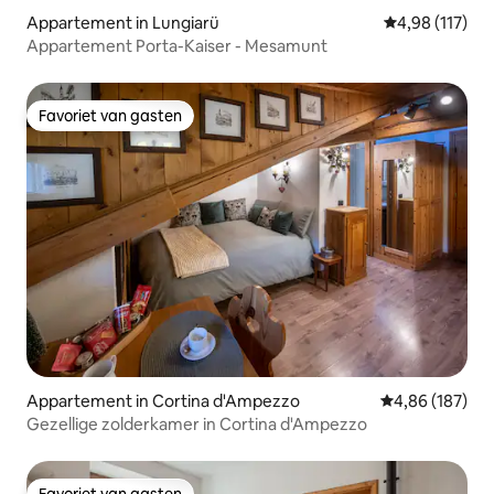
Appartement in Lungiarü
Gemiddelde beo
4,98 (117)
Appartement Porta-Kaiser - Mesamunt
Favoriet van gasten
Favoriet van gasten
Appartement in Cortina d'Ampezzo
Gemiddelde beo
4,86 (187)
Gezellige zolderkamer in Cortina d'Ampezzo
Favoriet van gasten