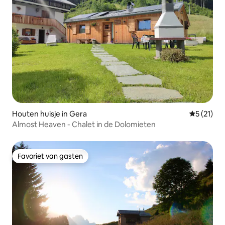
Houten huisje in Gera
Gemiddelde
5 (21)
Almost Heaven - Chalet in de Dolomieten
Favoriet van gasten
Favoriet van gasten