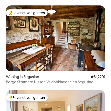
Favoriet van gasten
Topfavoriet van gasten
Woning in Segusino
Gemiddelde 
5 (220)
Borgo Stramare tussen Valdobbiadene en Segusino
Favoriet van gasten
Topfavoriet van gasten