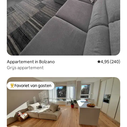
Appartement in Bolzano
Gemiddelde beo
4,95 (240)
Grijs appartement
Favoriet van gasten
Topfavoriet van gasten