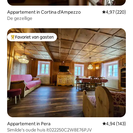
Appartement in Cortina d'Ampezzo
Gemiddelde beo
4,97 (220)
De gezellige
Favoriet van gasten
Topfavoriet van gasten
Appartement in Pera
Gemiddelde beo
4,94 (143)
Similde's oude huis it022250C2W8E76PJV