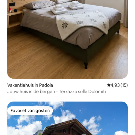
Vakantiehuis in Padola
Gemiddelde be
4,93 (15)
Jouw huis in de bergen - Terrazza sulle Dolomiti
Favoriet van gasten
Favoriet van gasten