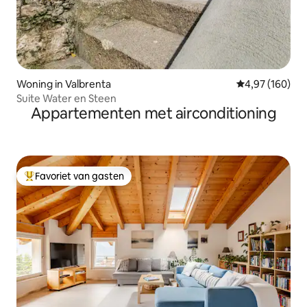
Woning in Valbrenta
Gemiddelde beo
4,97 (160)
Suite Water en Steen
Appartementen met airconditioning
Favoriet van gasten
Topfavoriet van gasten