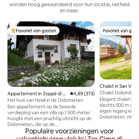
worden hoog gewaardeerd voor hun locatie, netheid
en meer.
Favoriet van gasten
Favoriet van gas
Topfavoriet van gasten
Favoriet van gas
Chalet in San Vito
Chalet Dolomiti Vi
Appartement in Zoppè di C
Gemiddelde beoordeling van 4,89
4,89 (373)
10 minuten van Co
Elegant chalet in S
adore
Het huis van Heidi in de Dolomieten
slechts 500 m van 
Een appartement op de tweede
eigen ingang en ui
verdieping van een villa op 1.500 meter
Dolomieten. Het is 
hoogte met een prachtig uitzicht op de
traditionele Ampez
Dolomieten, die op de
slaapkamers, 2 vo
Populaire voorzieningen voor
Werelderfgoedlijst staan. Het is geschikt
(één per verdiepin
voor stellen met kinderen of voor