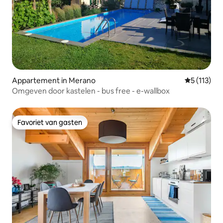
Appartement in Merano
Gemiddelde 
5 (113)
Omgeven door kastelen - bus free - e-wallbox
Favoriet van gasten
Favoriet van gasten