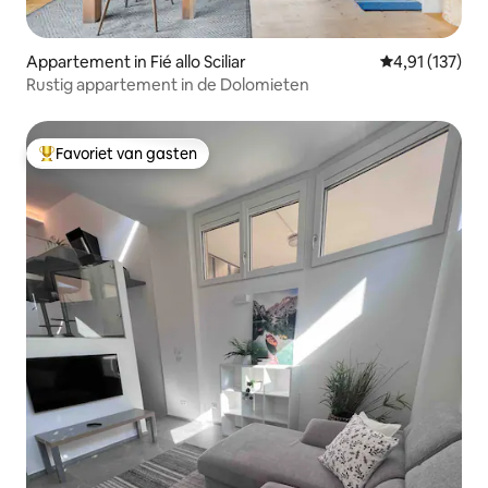
Appartement in Fié allo Sciliar
Gemiddelde beo
4,91 (137)
Rustig appartement in de Dolomieten
Favoriet van gasten
Topfavoriet van gasten