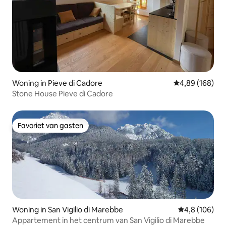
Woning in Pieve di Cadore
Gemiddelde beo
4,89 (168)
Stone House Pieve di Cadore
Favoriet van gasten
Favoriet van gasten
Woning in San Vigilio di Marebbe
Gemiddelde be
4,8 (106)
Appartement in het centrum van San Vigilio di Marebbe