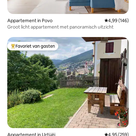
Appartement in Povo
Gemiddelde beo
4,99 (146)
Groot licht appartement met panoramisch uitzicht
Favoriet van gasten
Topfavoriet van gasten
Appartement in Urtijëi
Gemiddelde beo
4,95 (259)