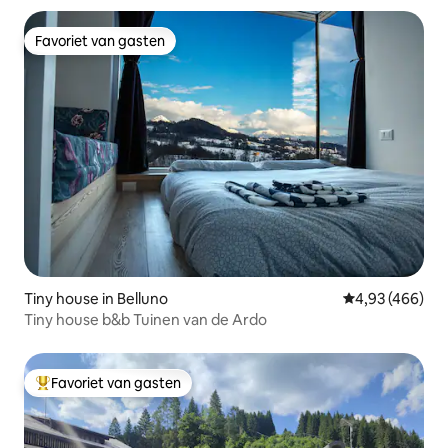
Favoriet van gasten
Favoriet van gasten
Tiny house in Belluno
Gemiddelde beo
4,93 (466)
Tiny house b&b Tuinen van de Ardo
Favoriet van gasten
Topfavoriet van gasten