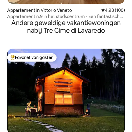
Appartement in Vittorio Veneto
Gemiddelde beo
4,98 (100)
Appartement n.9 in het stadscentrum - Een fantastisch
Andere geweldige vakantiewoningen
uitzicht
nabij Tre Cime di Lavaredo
Favoriet van gasten
Topfavoriet van gasten