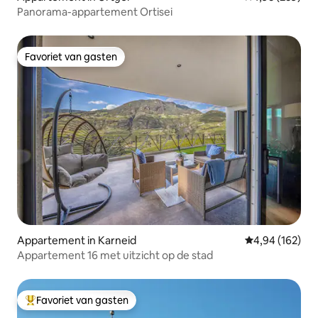
Panorama-appartement Ortisei
Favoriet van gasten
Favoriet van gasten
Appartement in Karneid
Gemiddelde beo
4,94 (162)
Appartement 16 met uitzicht op de stad
Favoriet van gasten
Topfavoriet van gasten