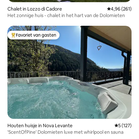
Chalet in Lozzo di Cadore
Gemiddelde beo
4,96 (261)
Het zonnige huis - chalet in het hart van de Dolomieten
Favoriet van gasten
Topfavoriet van gasten
Houten huisje in Nova Levante
Gemiddelde 
5 (127)
'ScentOfPine' Dolomieten luxe met whirlpool en sauna