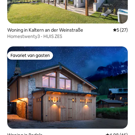
Woning in Kaltern an der Weinstraße
Gemiddelde
5 (27)
Homestwenty3 - HUIS ZES
Favoriet van gasten
Favoriet van gasten