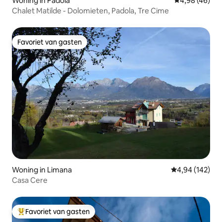
Woning in Padola
Gemiddelde be
4,98 (46)
Chalet Matilde - Dolomieten, Padola, Tre Cime
Favoriet van gasten
Favoriet van gasten
Woning in Limana
Gemiddelde beo
4,94 (142)
Casa Cere
Favoriet van gasten
Topfavoriet van gasten