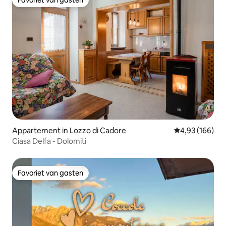
Favoriet van gasten
Appartement in Lozzo di Cadore
Gemiddelde beo
4,93 (166)
Ciasa Delfa - Dolomiti
Favoriet van gasten
Favoriet van gasten