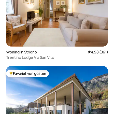
Woning in Strigno
Gemiddelde beo
4,98 (361)
Trentino Lodge Via San Vito
Favoriet van gasten
Topfavoriet van gasten