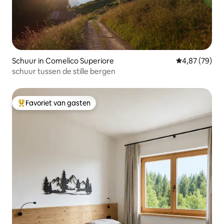
Schuur in Comelico Superiore
Gemiddelde be
4,87 (79)
schuur tussen de stille bergen
Favoriet van gasten
Topfavoriet van gasten