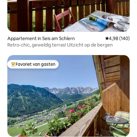
Appartement in Seis am Schlern
Gemiddelde beo
4,98 (140)
Retro-chic, geweldig terras! Uitzicht op de bergen
Favoriet van gasten
Topfavoriet van gasten