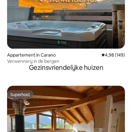
Appartement in Carano
Gemiddelde beo
4,98 (149)
Verwennerij in de bergen
Gezinsvriendelijke huizen
Superhost
Superhost