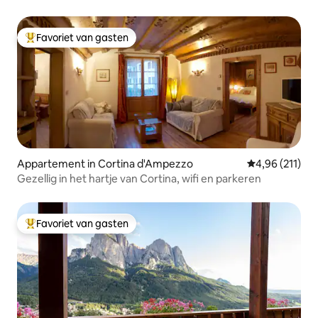
Favoriet van gasten
Topfavoriet van gasten
Appartement in Cortina d'Ampezzo
Gemiddelde beo
4,96 (211)
Gezellig in het hartje van Cortina, wifi en parkeren
Favoriet van gasten
Topfavoriet van gasten