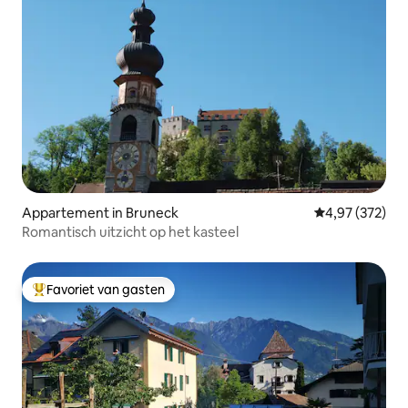
Appartement in Bruneck
Gemiddelde beo
4,97 (372)
Romantisch uitzicht op het kasteel
Favoriet van gasten
Topfavoriet van gasten