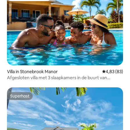
Villa in Stonebrook Manor
Gemiddelde be
4,83 (83)
Afgesloten villa met 3 slaapkamers in de buurt van
Montego Bay*2 zwembaden|Vervoer
Superhost
Superhost