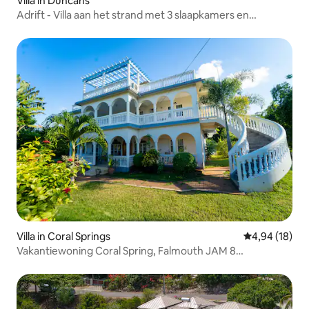
Villa in Duncans
Adrift - Villa aan het strand met 3 slaapkamers en
personeel
Villa in Coral Springs
Gemiddelde be
4,94 (18)
Vakantiewoning Coral Spring, Falmouth JAM 8
slaapkamers