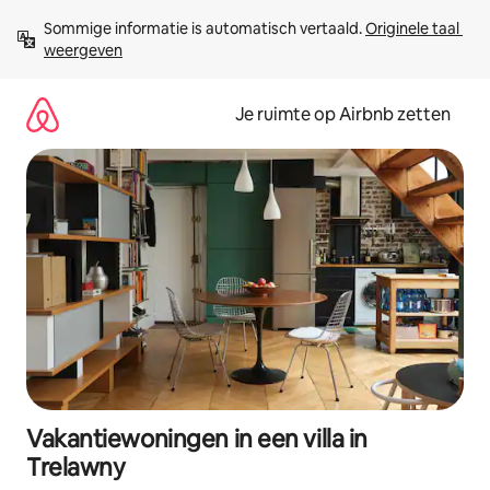
Ga
Sommige informatie is automatisch vertaald. 
Originele taal 
direct
weergeven
naar
inhoud
Je ruimte op Airbnb zetten
Vakantiewoningen in een villa in
Trelawny