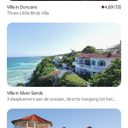
Villa in Duncans
Gemiddelde be
4,69 (13)
Three Little Birds Villa
Villa in Silver Sands
3 slaapkamers aan de oceaan, directe toegang tot het
strand, volledig bemand