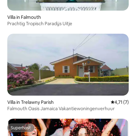
Villa in Falmouth
Prachtig Tropisch Paradijs Uitje
Villa in Trelawny Parish
Gemiddelde 
4,71 (7)
Falmouth Oasis Jamaica Vakantiewoningenverhuur
Superhost
Superhost