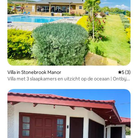
Villa in Stonebrook Manor
Gemiddeld
5 (3)
Villa met 3 slaapkamers en uitzicht op de oceaan | Ontbijt |
Zwembad | 10 slaapplaatsen