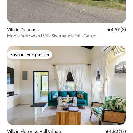
Villa in Duncans
Gemiddelde b
4,67 (3)
Mooie Yellowbird Villa Siversands Est -Gated
Favoriet van gasten
Favoriet van gasten
Villa in Florence Hall Village
Gemiddelde be
4,82 (17)