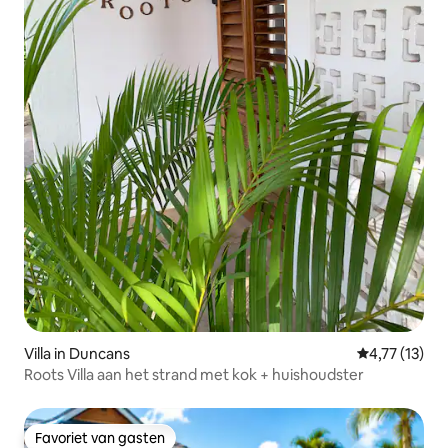
Villa in Duncans
Gemiddelde be
4,77 (13)
Roots Villa aan het strand met kok + huishoudster
Favoriet van gasten
Favoriet van gasten