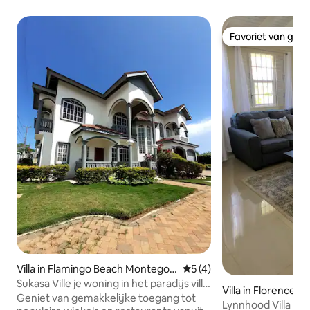
Favoriet van gas
Favoriet van gas
Villa in Flamingo Beach Montego
Gemiddelde beoordeling van
5 (4)
Bay
Sukasa Ville je woning in het paradijs villa
Villa in Florence Ha
editie
Geniet van gemakkelijke toegang tot
Lynnhood Villa