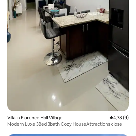
Villa in Florence Hall Village
Gemiddelde b
4,78 (9)
Modern Luxe 3Bed 3bath Cozy HouseAttractions close