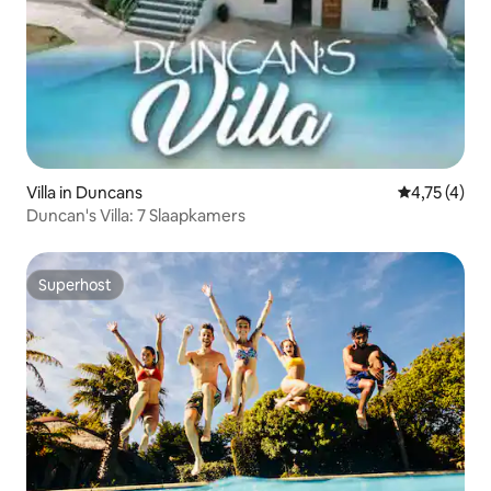
Villa in Duncans
Gemiddelde b
4,75 (4)
Duncan's Villa: 7 Slaapkamers
Superhost
Superhost