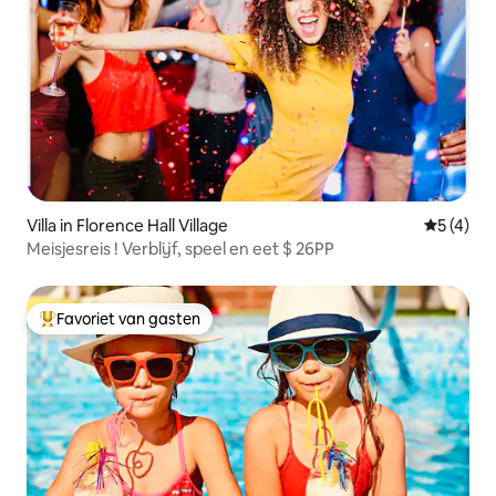
Villa in Florence Hall Village
Gemiddeld
5 (4)
Meisjesreis ! Verblijf, speel en eet $ 26PP
Favoriet van gasten
Topfavoriet van gasten