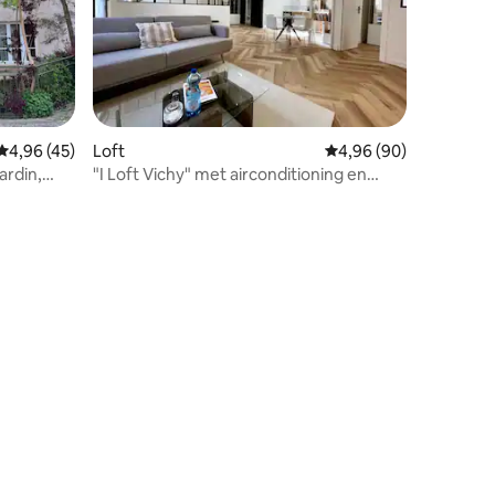
ecensies
Gemiddelde beoordeling van 4,96 uit 5, 45 recensies
4,96 (45)
Loft
Gemiddelde beoordelin
4,96 (90)
ardin,
"I Loft Vichy" met airconditioning en
eigen garage