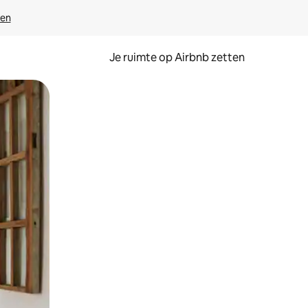
ven
Je ruimte op Airbnb zetten
ken of swipen.