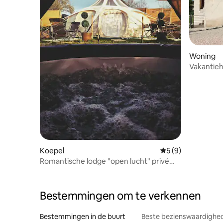
Woning
Vakantiehu
van Pal
Koepel
Gemiddelde beoord
5 (9)
Romantische lodge "open lucht" privé
jacuzzi
Bestemmingen om te verkennen
Bestemmingen in de buurt
Beste bezienswaardighed