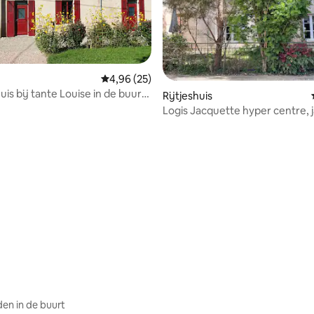
Gemiddelde beoordeling van 4,96 uit 5, 25 r
4,96 (25)
is bij tante Louise in de buurt
Rijtjeshuis
Logis Jacquette hyper centre, j
parking
eling van 5 uit 5, 9 recensies
en in de buurt