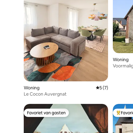
Woning
Voormali
vakantiew
Woning
Gemiddelde beoord
5 (7)
Le Cocon Auvergnat
Favoriet van gasten
Favor
Favoriet van gasten
Topfavor