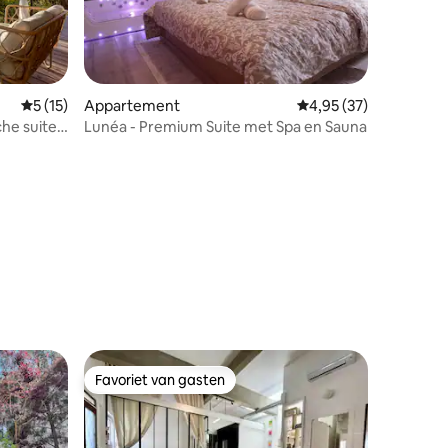
Gemiddelde beoordeling van 5 uit 5, 15 recensies
5 (15)
Appartement
Gemiddelde beoordelin
4,95 (37)
he suite)
Lunéa - Premium Suite met Spa en Sauna
recensies
Favoriet van gasten
Favoriet van gasten