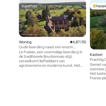
Superhost
Favor
Superhost
Topfavor
Woning
Gemiddelde beoordelin
4,87 (15)
Oude boerderij naast een enorm
beeldhouwpark
Le Fraisier, een voormalige boerderij in
Kasteel
de traditionele Bourbonnais-stijl,
Prachtig 
verwelkomt liefhebbers van
Auvergn
Geniet va
agrotoerisme en moderne kunst. Het
wanneer je
huis staat tegenover een prachtig
Het kaste
renaissancekasteel (16e eeuw) en biedt
Franse pl
een prachtig uitzicht op de eerste
handberei
uitlopers van de Auvergne — en een
steden, w
park met unieke sculpturale werken.
buitenacti
Hier kan men rust vinden of wandelingen
eetkamer,
maken door een van de meest
buiten en
authentieke regio's van Frankrijk — ver
eetkamers
van de zorgen van het stadsleven. Voor