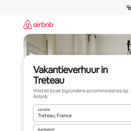
Ga
direct
naar
inhoud
Vakantieverhuur in
Treteau
Vind en boek bijzondere accommodaties op
Airbnb
Locatie
Wanneer er suggesties beschikbaar zijn, maak je 
Aankomst