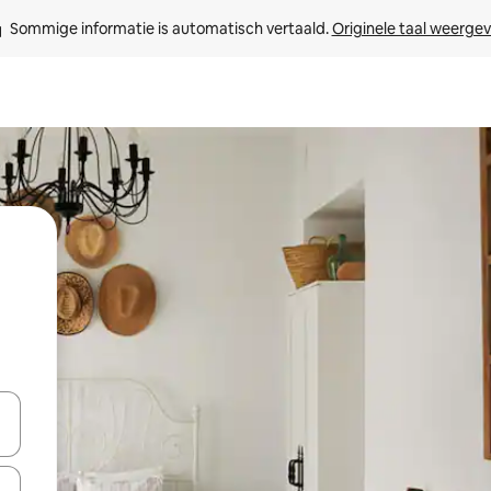
Sommige informatie is automatisch vertaald. 
Originele taal weerge
een keuze met je de pijltjestoetsen omhoog en omlaag, óf door te tik