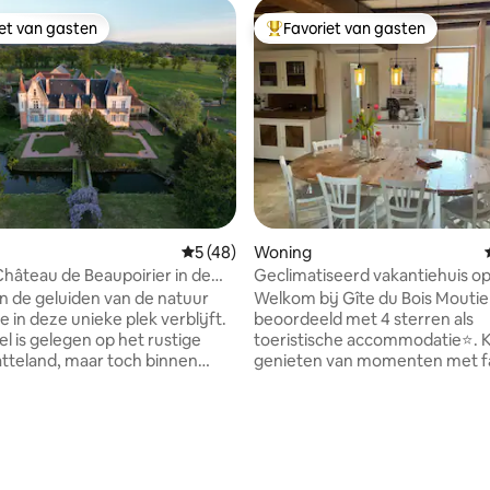
iet van gasten
Favoriet van gasten
iet van gasten
Topfavoriet van gasten
g van 4,87 uit 5, 15 recensies
Gemiddelde beoordeling van 5 uit 5, 48 
5 (48)
Woning
Château de Beaupoirier in de
Geclimatiseerd vakantiehuis op
e
30 van de PAL - 8 personen
n de geluiden van de natuur
Welkom bij Gîte du Bois Moutie
 in deze unieke plek verblijft.
beoordeeld met 4 sterren als
el is gelegen op het rustige
toeristische accommodatie⭐️.
atteland, maar toch binnen
genieten van momenten met fa
k van een paar historische
vrienden in ons kleine Bourbon
ijngaarden en
huis, onlangs gerenoveerd in e
viteiten. Met zijn grote
'Country Chic'-stijl. ❄️ Aircondit
 grote keuken en zithoek
met eigen parkeerplaats, terra
 ook verschillende zitkamers en
petanqueplek, plancha en afge
 in het kasteel, is het een
tuin. Ideaal gelegen op 1 km va