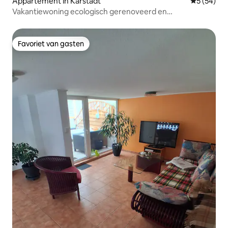
Appartement in Karstädt
Gemiddelde
5 (54)
Vakantiewoning ecologisch gerenoveerd en
gerestaureerd
Favoriet van gasten
Favoriet van gasten