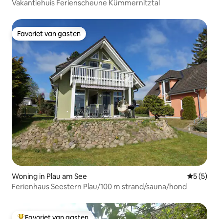
Vakantiehuis Ferienscheune Kümmernitztal
Favoriet van gasten
Favoriet van gasten
Woning in Plau am See
Gemiddeld
5 (5)
Ferienhaus Seestern Plau/100 m strand/sauna/hond
Favoriet van gasten