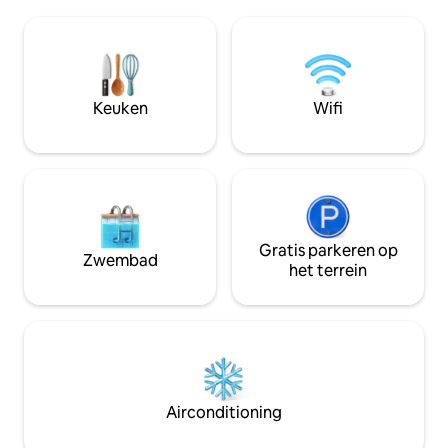
scala aan restaura
gelegen, ideaal voor gezinnen, groepen
supermarkten plu
of zakenreizigers. Boek vandaag nog je
falafel plaatsen in de stad. D
verblijf.
gebouw heeft een 
conciërge-ingang en in
van je verhuurder is om 
Keuken
Wifi
onvergetelijk verb
Gratis parkeren op
Zwembad
het terrein
Airconditioning