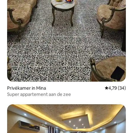
Privékamer in Mina
Gemiddelde be
4,79 (34)
Super appartement aan de zee