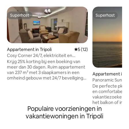
Superhost
Superhost
Superhost
Superhost
Appartement in Tripoli
Gemiddelde beoordeling van 
5 (12)
Cosy Corner 24/7, elektriciteit en
internet, boek 30 dagen en krijg 25%
Krijg 25% korting bij een boeking van
korting
meer dan 30 dagen. Ruim appartement
van 237 m² met 3 slaapkamers in een
Appartement in M
omheind gebouw met 24/7 beveiliging
Panoramic Sunset 
en twee gratis parkeerplaatsen.
GRATIS WIFI *
De perfecte plek 
Tegenover Spinneys en McDonald's,
en comfortabele 
naast Sport District Gym, op 5 minuten
vakantiezoekers. Stel je voor dat je op
lopen van de Dam en de levendige
het balkon of in d
cafestraat van Farez. Profiteer van 24/7
Populaire voorzieningen in
hoort breken terwi
elektriciteit, gratis onbeperkt
panoramische uitz
vakantiewoningen in Tripoli
glasvezelinternet, met ultrasnelle wifi 7.
sensationele zonsonderg
LG-airco's in elke kamer voor jouw
heeft het allemaal
comfort. Modern, veilig en perfect