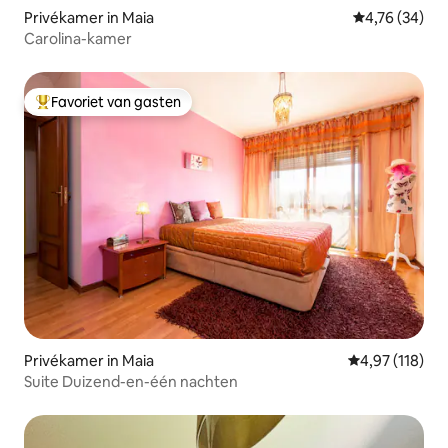
Privékamer in Maia
Gemiddelde be
4,76 (34)
Carolina-kamer
Favoriet van gasten
Topfavoriet van gasten
Privékamer in Maia
Gemiddelde beo
4,97 (118)
Suite Duizend-en-één nachten