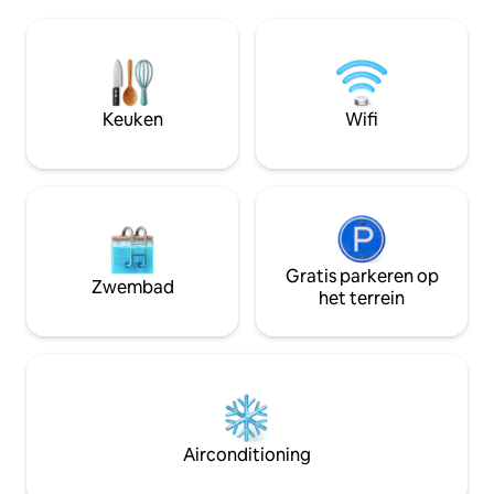
aan de gasten teg
lange verblijven. Of je nu een
overeengekomen p
familievakantie, een reünie met
en hun bezittinge
vrienden of een rustig uitje plant, onze
bedoelde plaats i
accommodatie biedt de perfecte
verplaatsen. Ik za
setting. Bushalte direct aan de voorkant.
gast te helpen zi
Keuken
Wifi
mogelijk te voelen
Gratis parkeren op
Zwembad
het terrein
Airconditioning