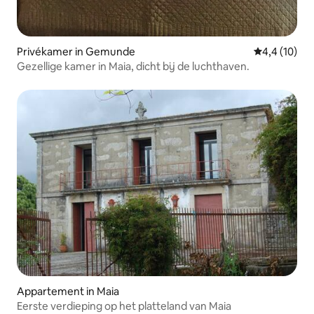
Privékamer in Gemunde
Gemiddelde b
4,4 (10)
Gezellige kamer in Maia, dicht bij de luchthaven.
Appartement in Maia
Eerste verdieping op het platteland van Maia