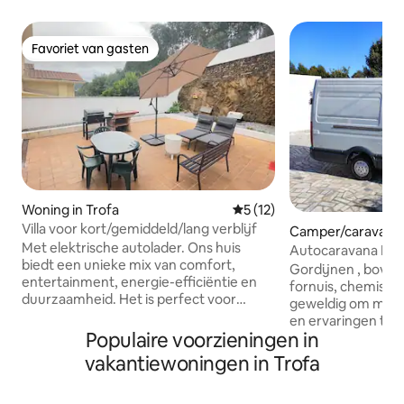
Favoriet van gasten
Favoriet van gasten
Woning in Trofa
Gemiddelde beoordeling van 
5 (12)
Villa voor kort/gemiddeld/lang verblijf
Camper/caravan in
Met elektrische autolader. Ons huis
Autocaravana IVEC
biedt een unieke mix van comfort,
ZITPLAATSEN.
Gordijnen , boven
entertainment, energie-efficiëntie en
fornuis, chemisch t
duurzaamheid. Het is perfect voor
geweldig om men
diegenen die op zoek zijn naar een
en ervaringen te d
hoogwaardige levensstijl in een van de
Populaire voorzieningen in
geval van een sto
beste gebieden van Trofa. Het ruime
waarin deze niet k
vakantiewoningen in Trofa
interieur, de moderne voorzieningen en
alleen verantwoor
de prachtige buitenruimtes maken het
retourneren van 
een aantrekkelijke optie voor korte en