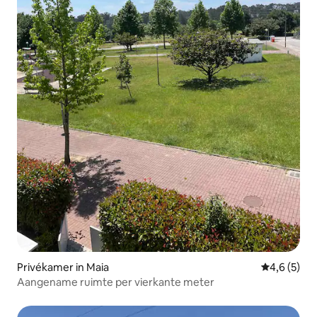
Privékamer in Maia
Gemiddelde 
4,6 (5)
Aangename ruimte per vierkante meter