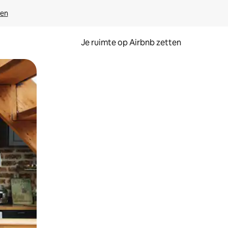
ven
Je ruimte op Airbnb zetten
ken of swipen.