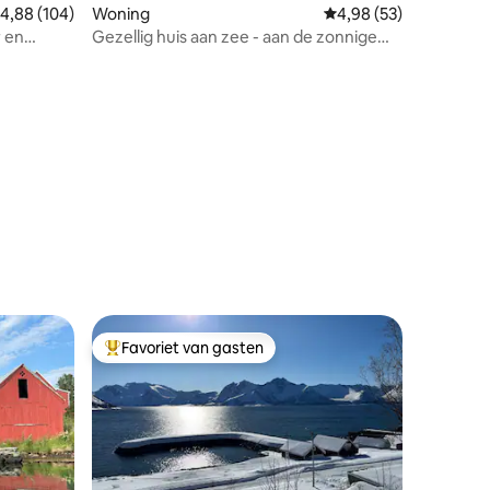
ecensies
emiddelde beoordeling van 4,88 uit 5, 104 recensies
4,88 (104)
Woning
Gemiddelde beoordelin
4,98 (53)
r en
Gezellig huis aan zee - aan de zonnige
kant
Favoriet van gasten
Topfavoriet van gasten