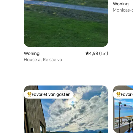
Woning
Monicas-c
Woning
Gemiddelde beoordeling
4,99 (151)
House at Reisaelva
Favoriet van gasten
Favor
Topfavoriet van gasten
Topfavor