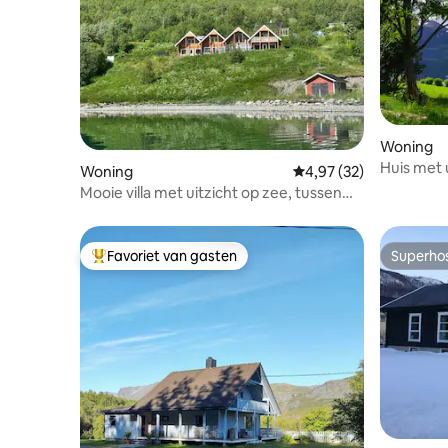
Woning
Huis met u
Woning
Gemiddelde beoordeling
4,97 (32)
45 minut
Mooie villa met uitzicht op zee, tussen
Lyngen en Tamok
Favoriet van gasten
Superho
Topfavoriet van gasten
Superho