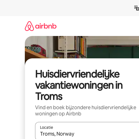
Ga
direct
naar
inhoud
Huisdiervriendelijke
vakantiewoningen in
Troms
Vind en boek bijzondere huisdiervriendelijke
woningen op Airbnb
Locatie
Wanneer er suggesties beschikbaar zijn, maak je 