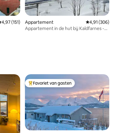
ecensies
emiddelde beoordeling van 4,97 uit 5, 151 recensies
4,97 (151)
Appartement
Gemiddelde beoordeling
4,91 (306)
Appartement in de hut bij Kaldfarnes -
Yttersia Senja
Favoriet van gasten
Topfavoriet van gasten
ecensies