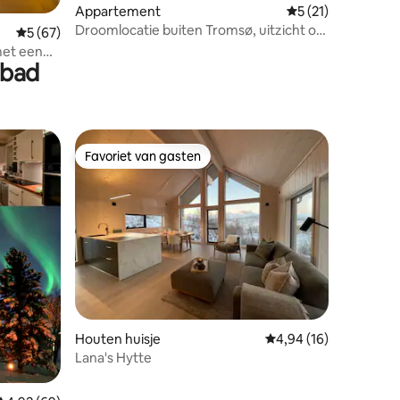
Appartement
Gemiddelde beoorde
5 (21)
Droomlocatie buiten Tromsø, uitzicht op
Gemiddelde beoordeling van 5 uit 5, 67 recensies
5 (67)
de Lyngen Alpen!
met een
lbad
Favoriet van gasten
Favoriet van gasten
Houten huisje
Gemiddelde beoordelin
4,94 (16)
Lana's Hytte