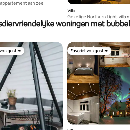
appartement aan zee
van 4,96 uit 5, 209 recensies
Villa
Gezellige Northern Light-villa 
sdiervriendelijke woningen met bubbe
fantastisch uitzicht!
 van gasten
Favoriet van gasten
 van gasten
Favoriet van gasten
ing van 5 uit 5, 20 recensies