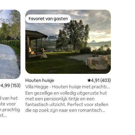
Gastsuit
Favoriet van gasten
Favor
Favoriet van gasten
Topfavo
Lanes bo
Rustige e
met geit
wandelter
gemakkel
verkenne
barbecuep
6 km naa
benzinestati
taverne 
Houten huisje
Gemiddelde beoordeling
4,91 (403)
kunstenaa
emiddelde beoordeling van 4,99 uit 5, 153 recensies
4,99 (153)
boerderi
Villa Hegge - Houten huisje met prachtig
lanes gaa
uitzicht, inclusief 2 fietsen
Een gezellige en volledig uitgeruste hut
boerderi
d van het
met een persoonlijk tintje en een
wandelgeb
mte voor
fantastisch uitzicht. Perfect voor stellen
makkelij
n prachtig
die op zoek zijn naar een romantisch
verkenne
et
uitje of gezinnen die een comfortabel,
icht in de
onvergetelijk verblijf willen. Het verblijf
de zomer
is inclusief gebruik van twee paar
ecensies
de
sneeuwschoenen, fietsen, hengels en