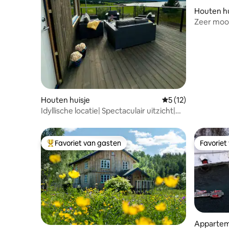
Houten hu
Zeer mooie
Houten huisje
Gemiddelde beoorde
5 (12)
Idyllische locatie| Spectaculair uitzicht|
Noorderlicht
Favoriet van gasten
Favoriet
Topfavoriet van gasten
Favoriet
Apparte