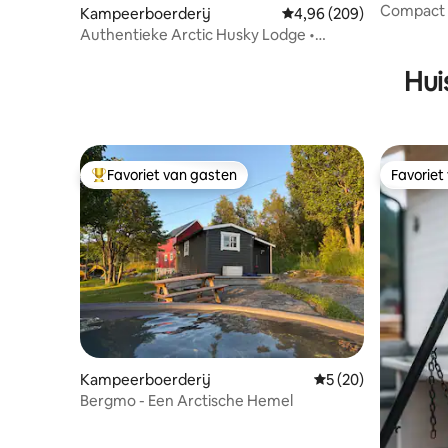
Compact 
Kampeerboerderij
Gemiddelde beoordeling 
4,96 (209)
Authentieke Arctic Husky Lodge •
Houtgestookte sauna
Hui
Favoriet van gasten
Favoriet
Topfavoriet van gasten
Favoriet
Kampeerboerderij
Gemiddelde beoordel
5 (20)
Bergmo - Een Arctische Hemel