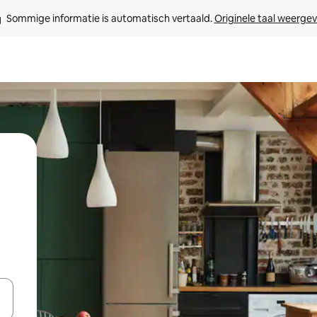
Sommige informatie is automatisch vertaald. 
Originele taal weerge
een keuze met je de pijltjestoetsen omhoog en omlaag, óf door te tik