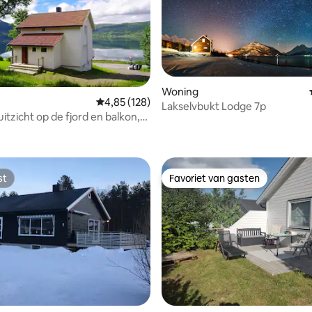
Woning
Gemiddelde beoordeling van 4,85 uit 5, 128 r
4,85 (128)
Lakselvbukt Lodge 7p
itzicht op de fjord en balkon,
 van 4,97 uit 5, 32 recensies
en van Tromsø
st
Favoriet van gasten
st
Favoriet van gasten