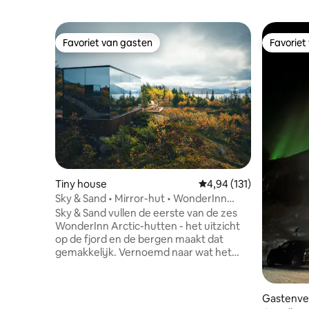
Favoriet van gasten
Favoriet
Favoriet van gasten
Favoriet
Tiny house
Gemiddelde beoordeling
4,94 (131)
Sky & Sand • Mirror-hut • WonderInn
Arctic
Sky & Sand vullen de eerste van de zes
WonderInn Arctic-hutten - het uitzicht
op de fjord en de bergen maakt dat
gemakkelijk. Vernoemd naar wat het
omlijst: de lucht erboven, de bleke
kustlijn van Kvæfjord eronder.
Spiegelglas reflecteert beide als het licht
Gastenver
verandert. Spiegelhut voor twee: