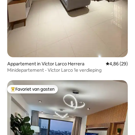
Appartement in Víctor Larco Herrera
Gemiddelde be
4,86 (29)
Minidepartement - Víctor Larco 1e verdieping
Favoriet van gasten
Topfavoriet van gasten