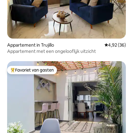
Appartement in Trujillo
Gemiddelde be
4,92 (36)
Appartement met een ongelooflijk uitzicht
Favoriet van gasten
Topfavoriet van gasten