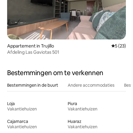
Appartement in Trujillo
Gemiddelde
5 (23)
Afdeling Las Gaviotas 501
Bestemmingen om te verkennen
Bestemmingen in de buurt
Andere accommodaties
Best
Loja
Piura
Vakantiehuizen
Vakantiehuizen
Cajamarca
Huaraz
Vakantiehuizen
Vakantiehuizen