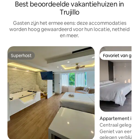
Best beoordeelde vakantiehuizen in
Trujillo
Gasten zijn het ermee eens: deze accommodaties
worden hoog gewaardeerd voor hun locatie, netheid
en meer.
Superhost
Favoriet van gas
Superhost
Favoriet van gas
Appartement in Tru
Centraal gelegen
Geniet van een c
gelegen verblijf in