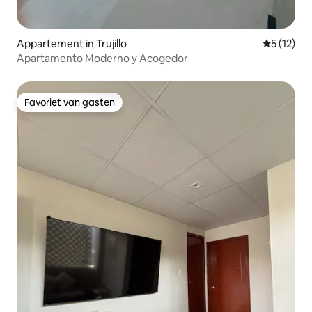
Appartement in Trujillo
Gemiddelde
5 (12)
Apartamento Moderno y Acogedor
Favoriet van gasten
Favoriet van gasten