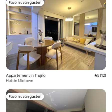
Favoriet van gasten
Favoriet van gasten
Appartement in Trujillo
Gemiddelde
5 (12)
Huis in Midtown
Favoriet van gasten
Favoriet van gasten