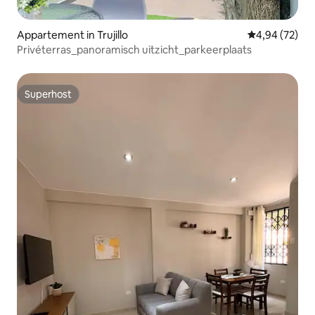
Appartement in Trujillo
Gemiddelde be
4,94 (72)
Privéterras_panoramisch uitzicht_parkeerplaats
Superhost
Superhost