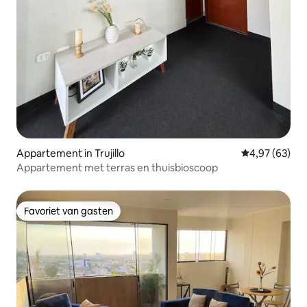
Appartement in Trujillo
Gemiddelde be
4,97 (63)
Appartement met terras en thuisbioscoop
Favoriet van gasten
Favoriet van gasten