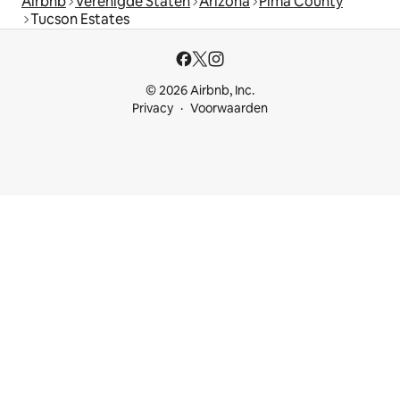
Airbnb
Verenigde Staten
Arizona
Pima County
Tucson Estates
© 2026 Airbnb, Inc.
Privacy
Voorwaarden