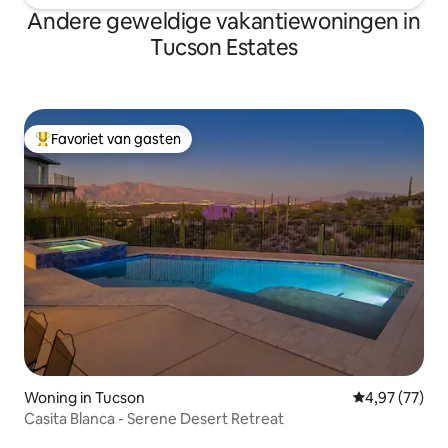
Andere geweldige vakantiewoningen in
Tucson Estates
Favoriet van gasten
Topfavoriet van gasten
Woning in Tucson
Gemiddelde be
4,97 (77)
Casita Blanca - Serene Desert Retreat