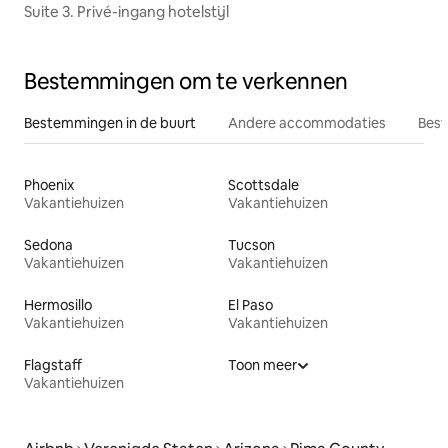
Suite 3. Privé-ingang hotelstijl
Bestemmingen om te verkennen
Bestemmingen in de buurt
Andere accommodaties
Best
Phoenix
Scottsdale
Vakantiehuizen
Vakantiehuizen
Sedona
Tucson
Vakantiehuizen
Vakantiehuizen
Hermosillo
El Paso
Vakantiehuizen
Vakantiehuizen
Flagstaff
Toon meer
Vakantiehuizen