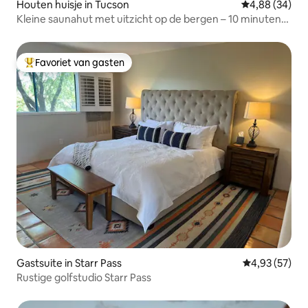
Houten huisje in Tucson
Gemiddelde be
4,88 (34)
Kleine saunahut met uitzicht op de bergen – 10 minuten
naar de luchthaven
Favoriet van gasten
Topfavoriet van gasten
Gastsuite in Starr Pass
Gemiddelde be
4,93 (57)
Rustige golfstudio Starr Pass