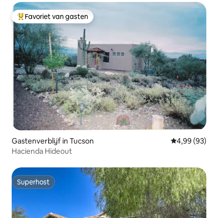
Favoriet van gasten
Topfavoriet van gasten
Gastenverblijf in Tucson
Gemiddelde be
4,99 (93)
Hacienda Hideout
Superhost
Superhost