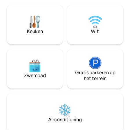
zijn beneden (550 m ²). Ga een ladder
veranda's, wasma
van 90 graden omhoog naar BR/retraite-
familiedineerruim
ruimte, prachtig voor een uitzicht op
Geniet van een pra
een uitje. Onze accommodatie is een
bergen, de stad, 
terrein van 3 hectare met
hemel om naar de 
woestijnflora/-fauna, sterren en rust,
Keuken
Wifi
lokale paden direc
maar toch op slechts 16 mijl van UA.
Paarden dragen bij aan de sfeer met
een smaak van het leven op de ranch.
Gratis parkeren op
Zwembad
het terrein
Airconditioning