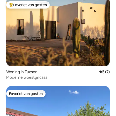
Favoriet van gasten
Topfavoriet van gasten
Woning in Tucson
Gemiddeld
5 (7)
Moderne woestijncasa
Favoriet van gasten
Favoriet van gasten