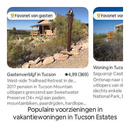
Favoriet van gasten
Favoriet van g
Topfavoriet van gasten
Topfavoriet van 
Woning in Tucson
Saguarojr Casita, 
Gastenverblijf in Tucson
Gemiddelde beoordeling van 4,99
4,99 (369)
nationaal park
Ontsnap naar onze 
West-side Trailhead Retreat in de
uitlopers van de 
Sonorawoestijn
2017 pension in Tucson Mountain
slechts enkele mi
uitlopers grenzend aan Sweetwater
National Park, D
Preserve (14+ mijl aan paden:
Catalina Golf Cour
mountainbiken, paardrijden, hardlopen
Pass en de foodi
Populaire voorzieningen in
en wandelen)! Geniet van het
City of Gastrono
gigantische bad, de barbecue, de
vakantiewoningen in Tucson Estates
retraite van 3,5 h
zonsondergangen en de patio. Een
King-bed, gastro
volledige keuken, zitruimte, bad en BR
inloopdouche, pati