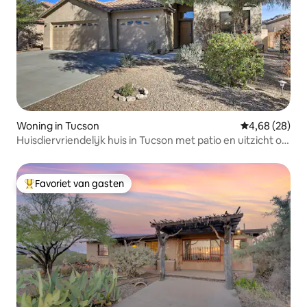
Woning in Tucson
Gemiddelde be
4,68 (28)
Huisdiervriendelijk huis in Tucson met patio en uitzicht op
de bergen
Favoriet van gasten
Topfavoriet van gasten