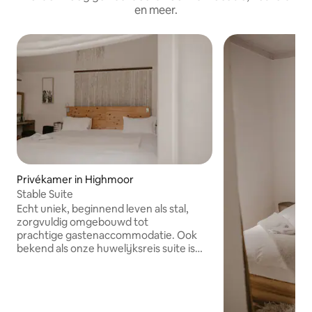
en meer.
Privékamer in Highmoor
Stable Suite
Echt uniek, beginnend leven als stal,
zorgvuldig omgebouwd tot
prachtige gastenaccommodatie. Ook
bekend als onze huwelijksreis suite is
het onze grootste kamer met prachtig
uitzicht direct vanaf je bed. Gezellige
open haard houdt je warm in de winter.
De Stable Suite beschikt over een eigen