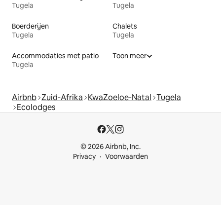
Tugela
Tugela
Boerderijen
Chalets
Tugela
Tugela
Accommodaties met patio
Toon meer
Tugela
Airbnb
Zuid-Afrika
KwaZoeloe-Natal
Tugela
Ecolodges
© 2026 Airbnb, Inc.
Privacy
Voorwaarden