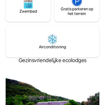
van de vormende wolken of word
onze zaal als de ru
gezellig als er een storm op komst is.
Gratis parkeren op
Wifi is beschikbaa
Zwembad
even de tijd om to
het terrein
dat boek dat je zo 
herinner jezelf aa
natuur. Maak vor
wolken of word gez
op komst is.
Airconditioning
Gezinsvriendelijke ecolodges