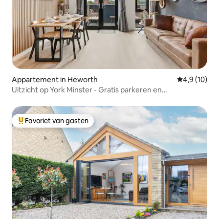
Appartement in Heworth
Gemiddelde b
4,9 (10)
Uitzicht op York Minster - Gratis parkeren en
fitnessruimte - 6 slaapplaatsen
Favoriet van gasten
Topfavoriet van gasten