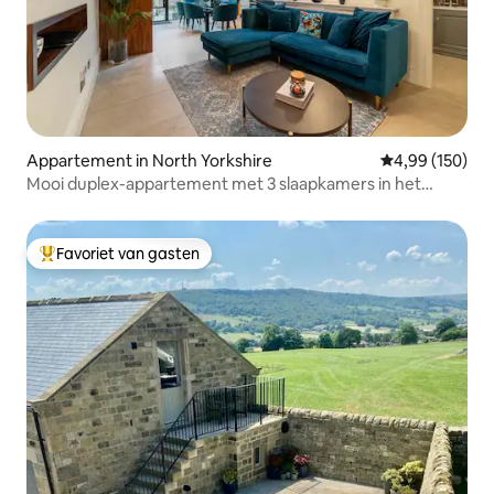
Appartement in North Yorkshire
Gemiddelde beo
4,99 (150)
Mooi duplex-appartement met 3 slaapkamers in het
centrum van Harrogate
Favoriet van gasten
Topfavoriet van gasten