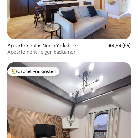
Appartement in North Yorkshire
Gemiddelde be
4,94 (65)
Appartement - eigen badkamer
Favoriet van gasten
Topfavoriet van gasten