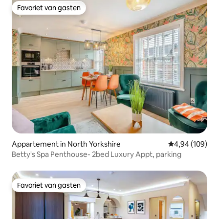
Favoriet van gasten
Favoriet van gasten
Appartement in North Yorkshire
Gemiddelde beo
4,94 (109)
Betty's Spa Penthouse- 2bed Luxury Appt, parking
Favoriet van gasten
Favoriet van gasten