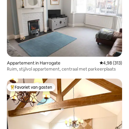
Appartement in Harrogate
Gemiddelde beo
4,98 (313)
Ruim, stijlvol appartement, centraal met parkeerplaats
Favoriet van gasten
Topfavoriet van gasten