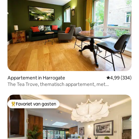
Appartement in Harrogate
Gemiddelde beo
4,99 (334)
The Tea Trove, thematisch appartement, met
parkeerplaats
Favoriet van gasten
Topfavoriet van gasten