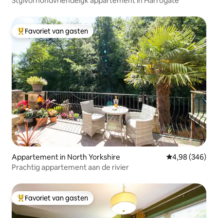
Stijlvol hondvriendelijk appartement in Harrogate
Favoriet van gasten
Topfavoriet van gasten
Appartement in North Yorkshire
Gemiddelde beo
4,98 (346)
Prachtig appartement aan de rivier
Favoriet van gasten
Topfavoriet van gasten