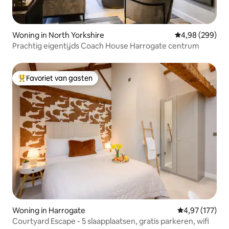
Woning in North Yorkshire
Gemiddelde beo
4,98 (299)
Prachtig eigentijds Coach House Harrogate centrum
Favoriet van gasten
Topfavoriet van gasten
Woning in Harrogate
Gemiddelde beo
4,97 (177)
Courtyard Escape - 5 slaapplaatsen, gratis parkeren, wifi