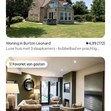
Woning in Burton Leonard
Gemiddelde beo
4,99 (172)
Luxe huis met 3 slaapkamers - bubbelbad en prachtig
uitzicht!
Favoriet van gasten
Topfavoriet van gasten