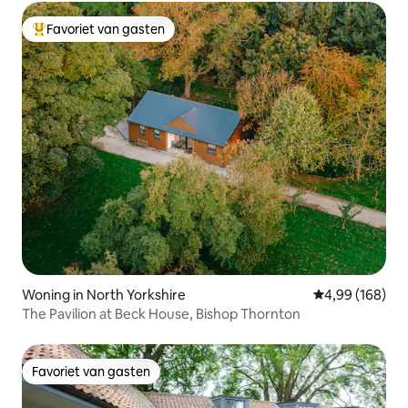
Favoriet van gasten
Topfavoriet van gasten
Woning in North Yorkshire
Gemiddelde beo
4,99 (168)
The Pavilion at Beck House, Bishop Thornton
Favoriet van gasten
Favoriet van gasten