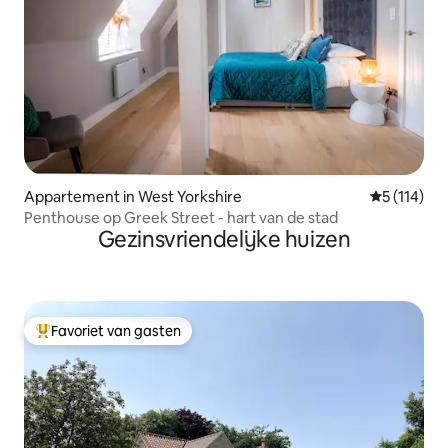
Appartement in West Yorkshire
Gemiddelde 
5 (114)
Penthouse op Greek Street - hart van de stad
Gezinsvriendelijke huizen
Favoriet van gasten
Topfavoriet van gasten