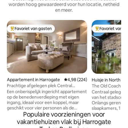
worden hoog gewaardeerd voor hun locatie, netheid
en meer.
Favoriet van gasten
Favoriet van g
Topfavoriet van gasten
Topfavoriet van 
Appartement in Harrogate
Gemiddelde beoordeling van 4,98
4,98 (224)
Huisje in North Yo
Prachtige afgelegen plek Central
The Old Coach Hou
Harrogate Apartment
slaapplaatsen
Een onberispelijk ingericht appartement
Centraal gelegen 
op de benedenverdieping met eigen
van het stadscent
ingang, ideaal voor een koppel, maar
Onlangs gerenove
geschikt voor vier personen als de
slaapkamers, 1 ki
Populaire voorzieningen voor
slaapbank wordt aangevraagd. Dit wordt
eenpersoonsbedde
verondersteld voor grotere groepen,
Douchekamer. Keu
vakantiehuizen vlak bij Harrogate
maar koppels/twee personen moeten
grote koelkast/vri