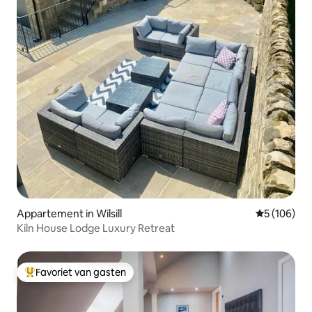
Appartement in Wilsill
Gemiddelde 
5 (106)
Kiln House Lodge Luxury Retreat
Favoriet van gasten
Topfavoriet van gasten