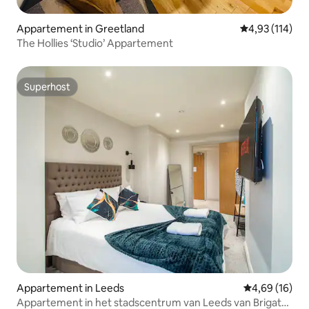
Appartement in Greetland
Gemiddelde beo
4,93 (114)
The Hollies ‘Studio’ Appartement
Superhost
Superhost
Appartement in Leeds
Gemiddelde be
4,69 (16)
Appartement in het stadscentrum van Leeds van Brigate |