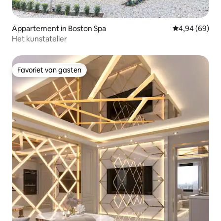
Appartement in Boston Spa
Gemiddelde be
4,94 (69)
Het kunstatelier
Favoriet van gasten
Favoriet van gasten