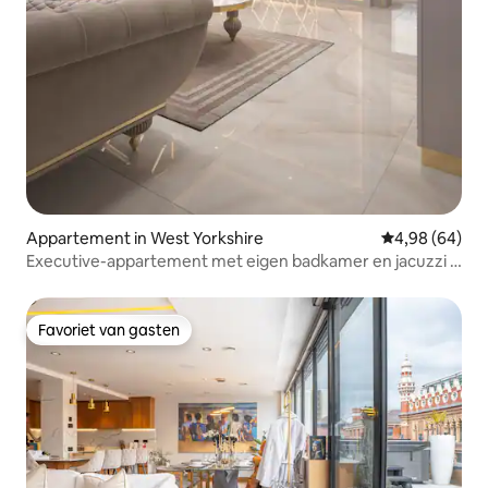
Appartement in West Yorkshire
Gemiddelde be
4,98 (64)
Executive-appartement met eigen badkamer en jacuzzi -
The Gold
Favoriet van gasten
Favoriet van gasten