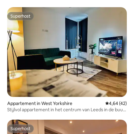
5 slaapplaatsen
Superhost
Superhost
Appartement in West Yorkshire
Gemiddelde be
4,64 (42)
Stijlvol appartement in het centrum van Leeds in de buurt
van Trinity
Superhost
Superhost