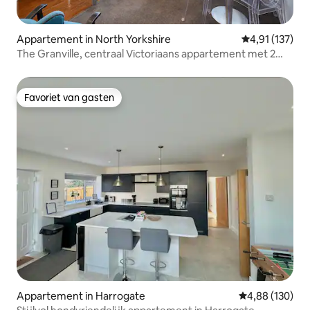
Appartement in North Yorkshire
Gemiddelde beo
4,91 (137)
The Granville, centraal Victoriaans appartement met 2
slaapkamers
Favoriet van gasten
Favoriet van gasten
Appartement in Harrogate
Gemiddelde beo
4,88 (130)