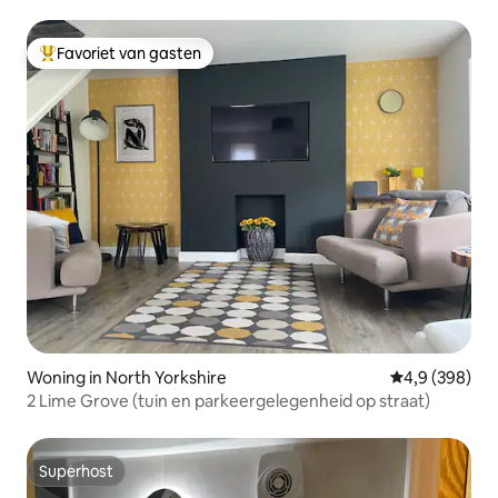
Favoriet van gasten
Topfavoriet van gasten
Woning in North Yorkshire
Gemiddelde be
4,9 (398)
2 Lime Grove (tuin en parkeergelegenheid op straat)
Superhost
Superhost