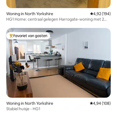
Woning in North Yorkshire
Gemiddelde beo
4,92 (194)
HG1 Home: centraal gelegen Harrogate-woning met 2
slaapkamers.
Favoriet van gasten
Topfavoriet van gasten
Woning in North Yorkshire
Gemiddelde beo
4,94 (108)
Stabiel huisje - HG1