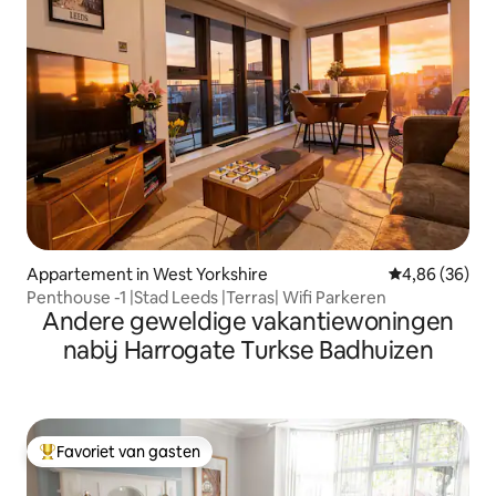
Appartement in West Yorkshire
Gemiddelde be
4,86 (36)
Penthouse -1 |Stad Leeds |Terras| Wifi Parkeren
Andere geweldige vakantiewoningen
nabij Harrogate Turkse Badhuizen
Favoriet van gasten
Topfavoriet van gasten