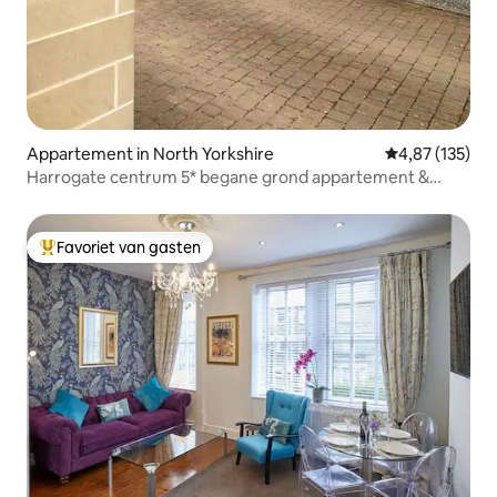
Appartement in North Yorkshire
Gemiddelde beo
4,87 (135)
Harrogate centrum 5* begane grond appartement &
parkeerplaats
Favoriet van gasten
Topfavoriet van gasten