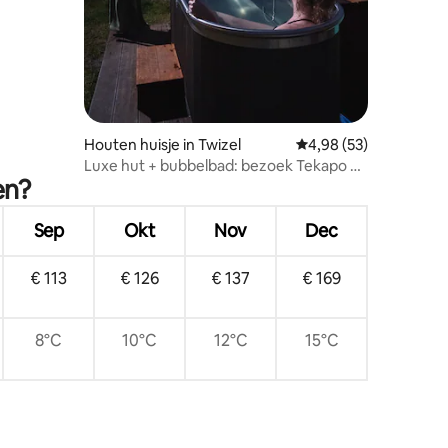
Houten huisje in Twizel
Gemiddelde beoordelin
4,98 (53)
Luxe hut + bubbelbad: bezoek Tekapo en
en?
Mt Cook
Sep
Okt
Nov
Dec
€ 113
€ 126
€ 137
€ 169
8°C
10°C
12°C
15°C