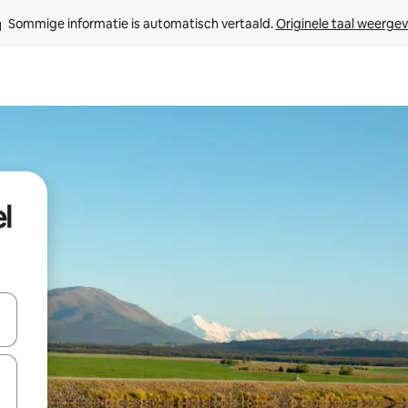
Sommige informatie is automatisch vertaald. 
Originele taal weerge
l
een keuze met je de pijltjestoetsen omhoog en omlaag, óf door te tik