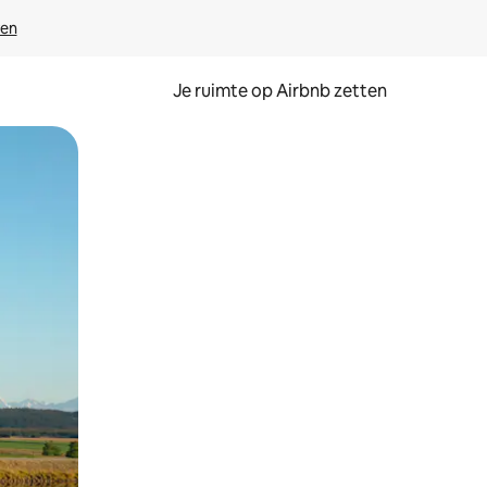
ven
Je ruimte op Airbnb zetten
ken of swipen.