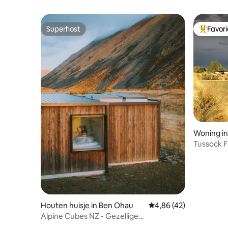
Superhost
Favor
Superhost
Topfavor
Woning in
Tussock Fi
bergen!
Houten huisje in Ben Ohau
Gemiddelde beoordeling
4,86 (42)
Alpine Cubes NZ - Gezellige
bergaccommodatie