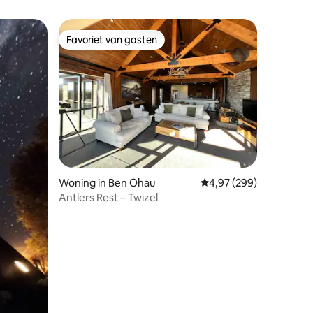
Favoriet van gasten
Favoriet van gasten
ecensies
Woning in Ben Ohau
Gemiddelde beoordeling
4,97 (299)
Antlers Rest – Twizel