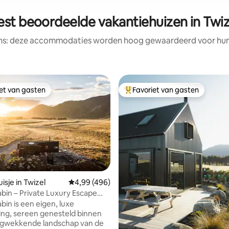
est beoordeelde vakantiehuizen in Twiz
ens: deze accommodaties worden hoog gewaardeerd voor hun l
iet van gasten
Favoriet van gasten
iet van gasten
Topfavoriet van gasten
van 4,97 uit 5, 885 recensies
isje in Twizel
Gemiddelde beoordeling van 4,99 uit 5, 496 r
4,99 (496)
abin – Private Luxury Escape
Tub
bin is een eigen, luxe
ng, sereen genesteld binnen
agwekkende landschap van de