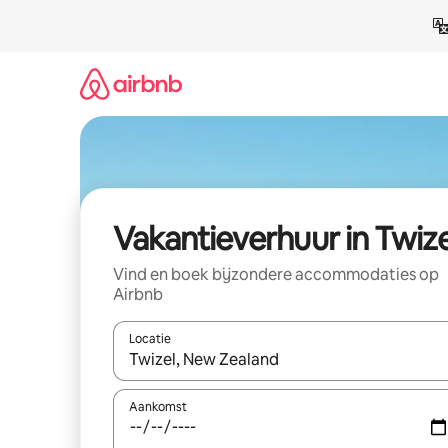
Ga
direct
naar
inhoud
Vakantieverhuur in Twize
Vind en boek bijzondere accommodaties op
Airbnb
Locatie
Wanneer er suggesties beschikbaar zijn, maak je 
Aankomst