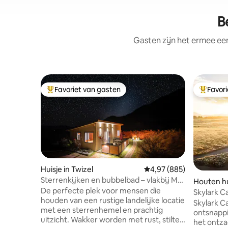
B
Gasten zijn het ermee e
Favoriet van gasten
Favor
Topfavoriet van gasten
Topfavor
Huisje in Twizel
Gemiddelde beoordeling 
4,97 (885)
Sterrenkijken en bubbelbad – vlakbij Mt
Houten hu
Cook en Tekapo!
De perfecte plek voor mensen die
Skylark C
houden van een rustige landelijke locatie
with Hot 
Skylark Ca
met een sterrenhemel en prachtig
ontsnappi
uitzicht. Wakker worden met rust, stilte
het ontz