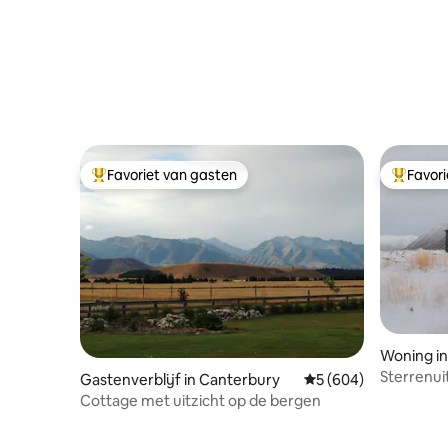
Favoriet van gasten
Favor
Topfavoriet van gasten
Topfavor
Woning i
Sterrenuit
Gastenverblijf in Canterbury
Gemiddelde beoordeli
5 (604)
Cottage met uitzicht op de bergen