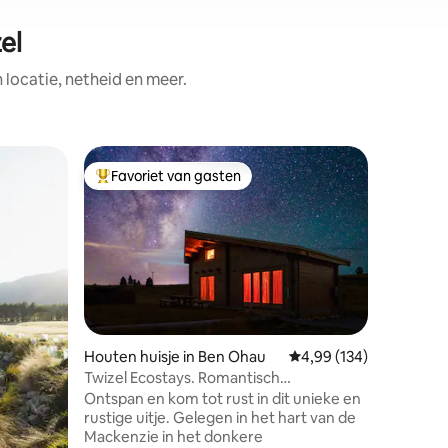
el
ocatie, netheid en meer.
Woning i
Favoriet van gasten
Favorie
Topfavoriet van gasten
Favorie
hau
Pukaki La
uitzicht
Pukaki La
Lake Puka
buurt van
uitzicht 
heeft het
volledig 
wasseret
met flats
ecensies
Houten huisje in Ben Ohau
Gemiddelde beoordeling
4,99 (134)
WiFi, een
Twizel Ecostays. Romantisch
en 4 slaapkamers. La
toevluchtsoord.
Ontspan en kom tot rust in dit unieke en
korte wan
rustige uitje. Gelegen in het hart van de
huis. Het Tekapo-meer ligt op 50 km
Mackenzie in het donkere
afstand e