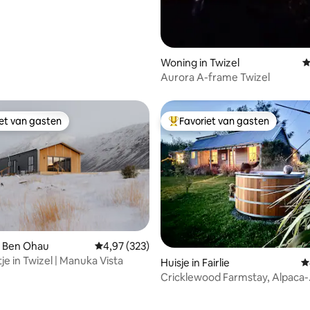
Woning in Twizel
G
Aurora A-frame Twizel
iet van gasten
Favoriet van gasten
iet van gasten
Topfavoriet van gasten
n Ben Ohau
Gemiddelde beoordeling van 4,97 uit 5, 323 r
4,97 (323)
je in Twizel | Manuka Vista
ng van 5 uit 5, 604 recensies
Huisje in Fairlie
G
Cricklewood Farmstay, Alpaca-
wandeling en bubbelbad