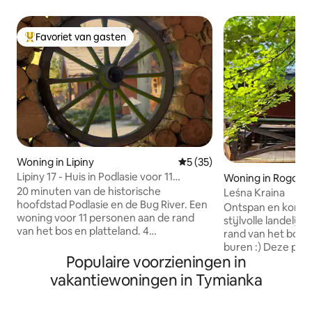
Favoriet van gasten
Topfavoriet van gasten
Woning in Lipiny
Gemiddelde beoordeling van 
5 (35)
Lipiny 17 - Huis in Podlasie voor 11
Woning in Rogoźn
personen
20 minuten van de historische
Leśna Kraina
hoofdstad Podlasie en de Bug River. Een
Ontspan en kom tot
woning voor 11 personen aan de rand
stijlvolle landeli
van het bos en platteland. 4
rand van het bos i
slaapkamers, 2 badkamers, een grote
buren :) Deze plek
woonkamer, een tafelkamer en een
Populaire voorzieningen in
landelijke sfeer 
goed uitgeruste keuken. Het is een
houten Podlasie-h
vakantiewoningen in Tymianka
perfecte plek voor diegenen die dicht bij
de keuken en een 
de natuur willen ontspannen en mensen
slaapkamer. Een r
die lokale vibes waarderen. Rondom het