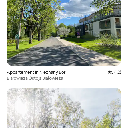
Appartement in Nieznany Bór
Gemiddelde
5 (12)
Białowieża Ostoja Białowieża