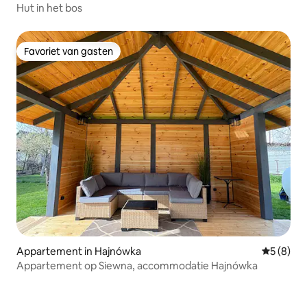
Hut in het bos
Favoriet van gasten
Favoriet van gasten
Appartement in Hajnówka
Gemiddeld
5 (8)
Appartement op Siewna, accommodatie Hajnówka