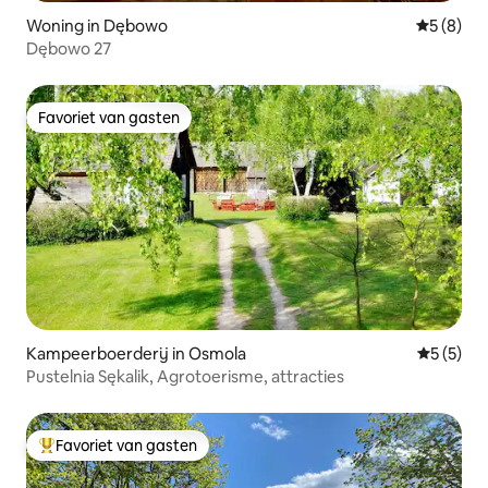
Woning in Dębowo
Gemiddeld
5 (8)
Dębowo 27
Favoriet van gasten
Favoriet van gasten
Kampeerboerderij in Osmola
Gemiddeld
5 (5)
Pustelnia Sękalik, Agrotoerisme, attracties
Favoriet van gasten
Topfavoriet van gasten