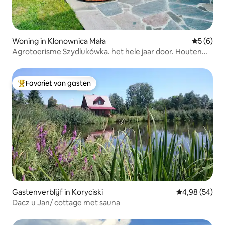
Woning in Klonownica Mała
Gemiddeld
5 (6)
Agrotoerisme Szydlukówka. het hele jaar door. Houten
huis
Favoriet van gasten
Topfavoriet van gasten
Gastenverblijf in Koryciski
Gemiddelde be
4,98 (54)
Dacz u Jan/ cottage met sauna