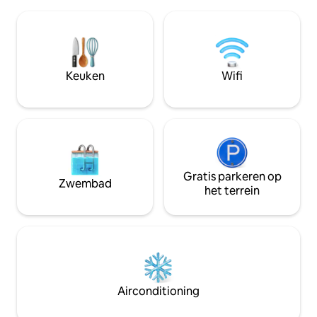
een stel of om me
huis, een prachtige, enorme
ontspannen, op sle
binnenplaats met een vuurplaats en een
minuten met de au
comfortabele schuilplaats met een grill.
uur en 20 minuten
Niet ver van de belangrijkste
Międzyrzec Podlask
bezienswaardigheden van het zuiden
omgeven door sch
Keuken
Wifi
van Podlasie: Herbal Corner, Mielnik,
die ideaal zijn vo
Grabarka en unieke mogelijkheden voor
ligt op 1,5 km van h
mensen die op zoek zijn naar een
originele ervaring.
Gratis parkeren op
Zwembad
het terrein
Airconditioning