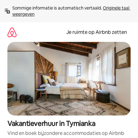
Ga
Sommige informatie is automatisch vertaald. 
Originele taal 
direct
weergeven
naar
inhoud
Je ruimte op Airbnb zetten
Vakantieverhuur in Tymianka
Vind en boek bijzondere accommodaties op Airbnb