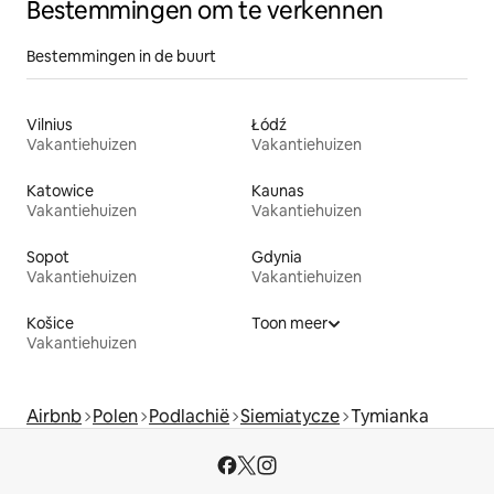
Bestemmingen om te verkennen
Bestemmingen in de buurt
Vilnius
Łódź
Vakantiehuizen
Vakantiehuizen
Katowice
Kaunas
Vakantiehuizen
Vakantiehuizen
Sopot
Gdynia
Vakantiehuizen
Vakantiehuizen
Košice
Toon meer
Vakantiehuizen
Airbnb
Polen
Podlachië
Siemiatycze
Tymianka