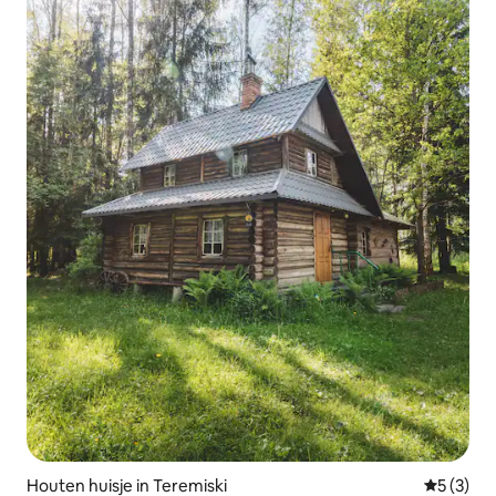
Houten huisje in Teremiski
Gemiddeld
5 (3)