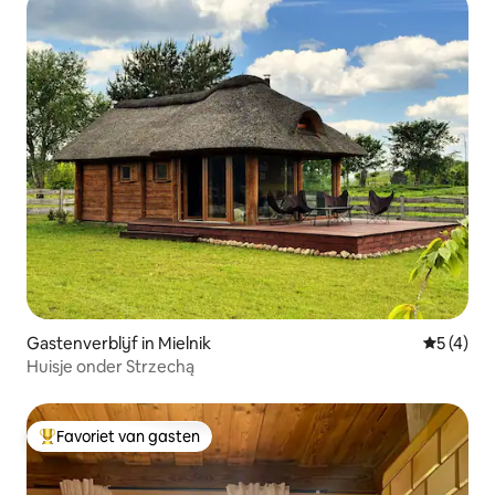
Gastenverblijf in Mielnik
Gemiddeld
5 (4)
Huisje onder Strzechą
Favoriet van gasten
Topfavoriet van gasten