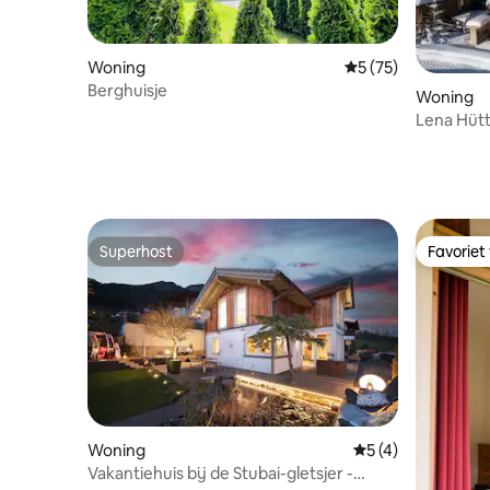
Woning
Gemiddelde beoorde
5 (75)
Berghuisje
Woning
Lena Hüt
Superhost
Favoriet
Superhost
Favoriet
Woning
Gemiddelde beoord
5 (4)
Vakantiehuis bij de Stubai-gletsjer -