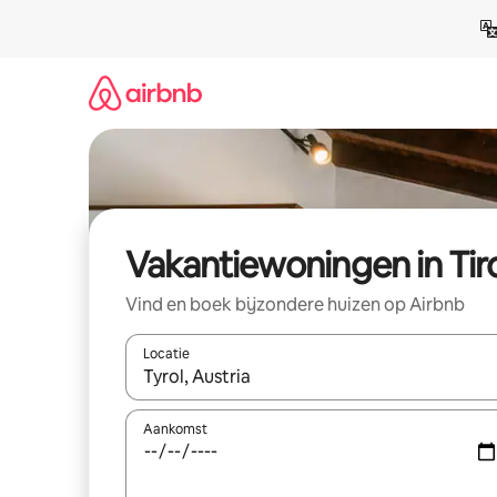
Ga
direct
naar
inhoud
Vakantiewoningen in Tir
Vind en boek bijzondere huizen op Airbnb
Locatie
Wanneer er suggesties beschikbaar zijn, maak je 
Aankomst