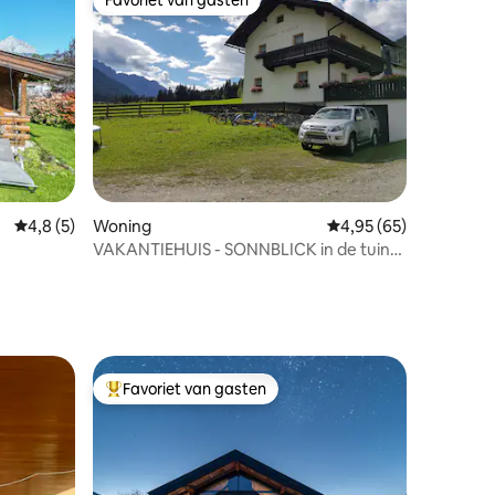
Favoriet van gasten
Gemiddelde beoordeling van 4,8 uit 5, 5 recensies
4,8 (5)
Woning
Gemiddelde beoordelin
4,95 (65)
recensies
VAKANTIEHUIS - SONNBLICK in de tuin
van de Dolomieten
Favoriet van gasten
Topfavoriet van gasten