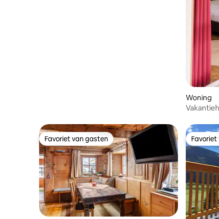
Wiesen
Woning
Vakantiehu
Favoriet van gasten
Favoriet
Favoriet van gasten
Favoriet