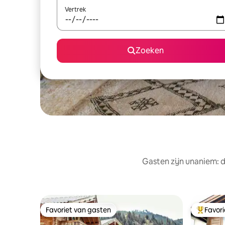
Vertrek
Zoeken
Gasten zijn unaniem: d
Favoriet van gasten
Favor
Favoriet van gasten
Topfavor