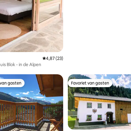
Gemiddelde beoordeling van 4,87 uit 5, 23 r
4,87 (23)
is Blok - in de Alpen
 van gasten
Favoriet van gasten
 van gasten
Favoriet van gasten