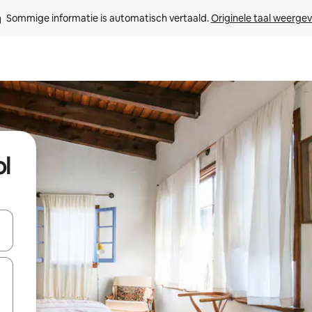
Sommige informatie is automatisch vertaald. 
Originele taal weerge
ol
een keuze met je de pijltjestoetsen omhoog en omlaag, óf door te tik