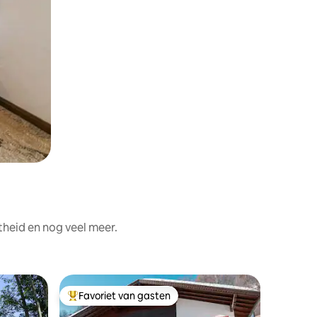
theid en nog veel meer.
Woning
Favoriet van gasten
Favorie
Topfavoriet van gasten
Favorie
Luxe geze