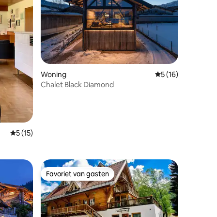
recensies
Woning
Gemiddelde beoorde
5 (16)
Chalet Black Diamond
Gemiddelde beoordeling van 5 uit 5, 15 recensies
5 (15)
Favoriet van gasten
Favoriet van gasten