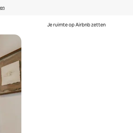
ven
Je ruimte op Airbnb zetten
ken of swipen.