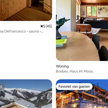
ing van 5 uit 5, 29 recensies
Gemiddelde beoordeling van 5 uit 5, 45 
5 (45)
sa Defrancesco • sauna •
d bad
Woning
Bosbes. Haus im Moos.
st
Favoriet van gasten
st
Favoriet van gasten