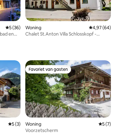
ecensies
Gemiddelde beoordeling van 5 uit 5, 36 recensies
5 (36)
Woning
Gemiddelde beoordelin
4,97 (64)
lbad en
Chalet St.Anton Villa Schlosskopf -
Winterretraite
Favoriet van gasten
Favoriet van gasten
Gemiddelde beoordeling van 5 uit 5, 3 recensies
5 (3)
Woning
Gemiddelde beoord
5 (7)
Voorzetscherm