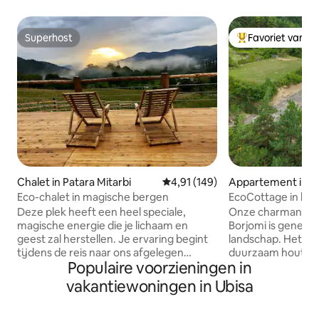
Superhost
Favoriet van g
Superhost
Topfavoriet van 
Chalet in Patara Mitarbi
Gemiddelde beoordeling van 4,91
4,91 (149)
Appartement in B
Eco-chalet in magische bergen
EcoCottage in het
Deze plek heeft een heel speciale,
Onze charmante E
magische energie die je lichaam en
Borjomi is geneste
geest zal herstellen. Je ervaring begint
landschap. Het hui
tijdens de reis naar ons afgelegen
duurzaam hout, w
Populaire voorzieningen in
dorpje met 16 huizen. De weg is mooi,
natuurlijke uitstra
romantisch en soms ben je er versteld
ramen zorgen voor
vakantiewoningen in Ubisa
van. Soms is het een uitdaging, dus een
bieden een perfec
4x4 auto. Je zult in ons huis enkele van
ontspannen. Het interieur van het huisje