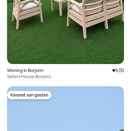
Woning in Borjomi
Gemiddeld
5 (5)
Sisters House Borjomi
Favoriet van gasten
Favoriet van gasten