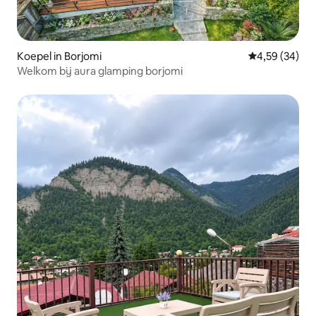
Koepel in Borjomi
Gemiddelde be
4,59 (34)
Welkom bij aura glamping borjomi