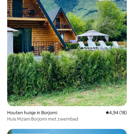
Houten huisje in Borjomi
Gemiddelde be
4,94 (18)
Huis Mziani Borjomi met zwembad