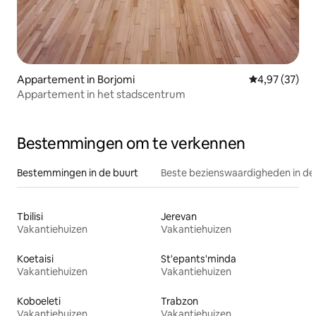
Appartement in Borjomi
Gemiddelde be
4,97 (37)
Appartement in het stadscentrum
Bestemmingen om te verkennen
Bestemmingen in de buurt
Beste bezienswaardigheden in de
Tbilisi
Jerevan
Vakantiehuizen
Vakantiehuizen
Koetaisi
St'epants'minda
Vakantiehuizen
Vakantiehuizen
Koboeleti
Trabzon
Vakantiehuizen
Vakantiehuizen