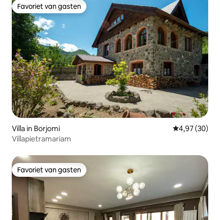
Favoriet van gasten
Favoriet van gasten
Villa in Borjomi
Gemiddelde be
4,97 (30)
Villapietramariam
Favoriet van gasten
Favoriet van gasten