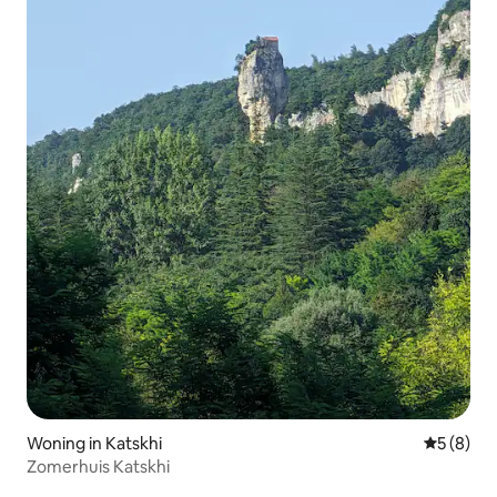
Woning in Katskhi
Gemiddeld
5 (8)
Zomerhuis Katskhi