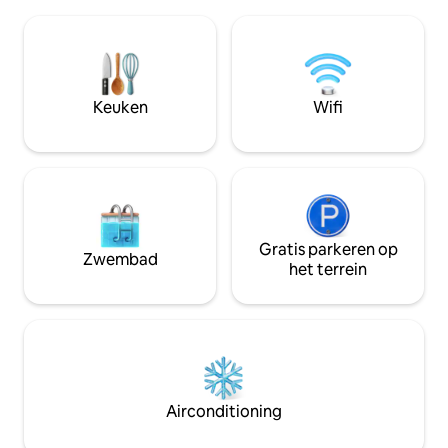
de beste uren van je leven beleven,
staat in contrast 
zowel wakker als slapend. En het is
omgeving. Als je 
bewezen om de creativiteit te wekken -
je begroet door ee
het heeft al verschillende geweldige
warmte en kleur. 
kunstwerken en muziek geproduceerd.
worden aangevuld
Dus kom en geniet ervan!
creëren een totale
Keuken
Wifi
Gratis parkeren op
Zwembad
het terrein
Airconditioning