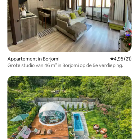
Appartement in Borjomi
Gemiddelde be
4,95 (21)
Grote studio van 46 m² in Borjomi op de 5e verdieping.