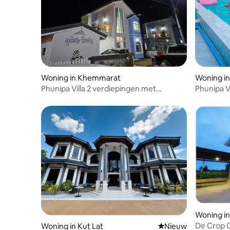
Woning in Khemmarat
Woning i
Phunipa Villa 2 verdiepingen met
Phunipa 
privézwembad B2
Woning i
De Crop O
Woning in Kut Lat
Nieuwe accommoda
Nieuw