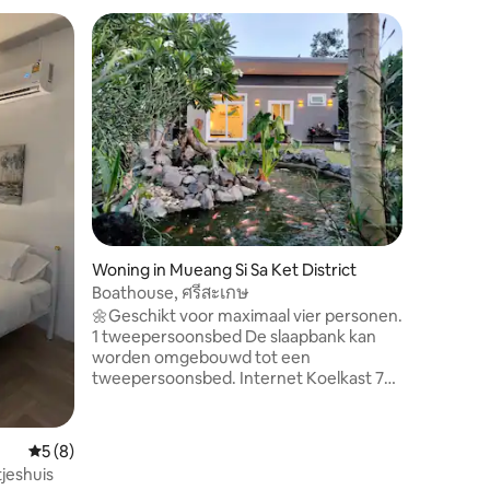
Woning in Mueang Si Sa Ket District
Woning i
Boathouse, ศรีสะเกษ
Pool Vill
Ratchath
🌼Geschikt voor maximaal vier personen.
Villa in 
1 tweepersoonsbed De slaapbank kan
centrum v
worden omgebouwd tot een
Gasten 
tweepersoonsbed. Internet Koelkast 75
verblijf
"smart-tv Eigen badkamer met ligbad.
binnen 24 
Keuken 🍭 ruimte Dubbel gasfornuis
slaapkam
Elektrische oven Koffiezetapparaat
maximaa
Gemiddelde beoordeling van 5 uit 5, 8 recensies
5 (8)
Koffiemolen Broodrooster Waterkoker
jacuzzi-
tjeshuis
Koelkast Wasmachine 🍿 Woonruimte
waterglij