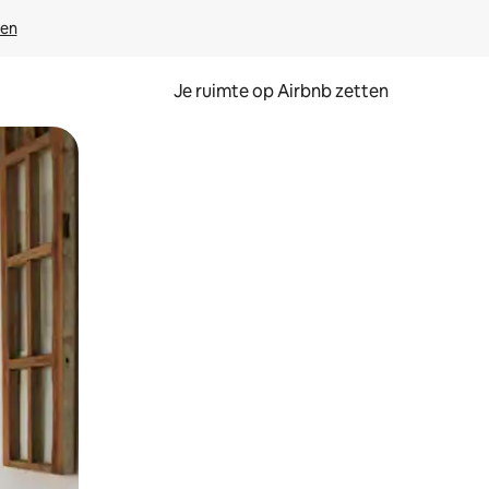
ven
Je ruimte op Airbnb zetten
ken of swipen.