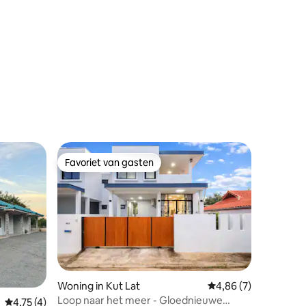
recensies
Favoriet van gasten
Favoriet van gasten
ecensies
Woning in Kut Lat
Gemiddelde beoordeli
4,86 (7)
Loop naar het meer - Gloednieuwe
Gemiddelde beoordeling van 4,75 uit 5, 4 recensies
4,75 (4)