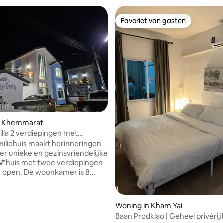
Favoriet van gasten
Favoriet van gasten
n Khemmarat
illa 2 verdiepingen met
mbad B2
miliehuis maakt herinneringen
er unieke en gezinsvriendelijke
 💕huis met twee verdiepingen
n open. De woonkamer is 8
. De Europese stijl is uniek.
ht op de berg is van alle
voorzien. Het is geschikt voor
Woning in Kham Yai
en. Er is een grote keuken, een
Baan Prodklao | Geheel privérij
eter zwembad. Er is een