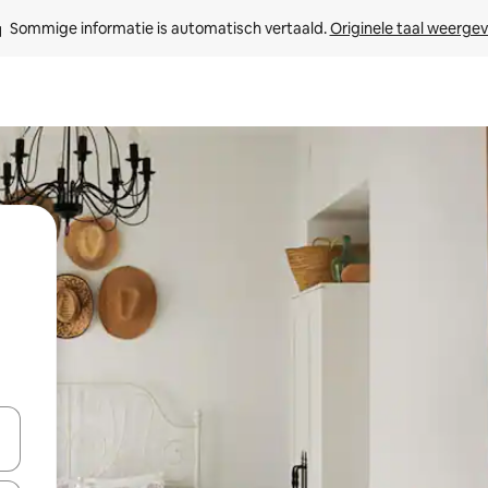
Sommige informatie is automatisch vertaald. 
Originele taal weerge
een keuze met je de pijltjestoetsen omhoog en omlaag, óf door te tik