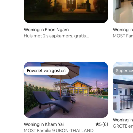
Woning in Phon Ngam
Woning in
Huis met 2 slaapkamers, gratis
MOST Fam
parkeergelegenheid
Favoriet van gasten
Superho
Favoriet van gasten
Superho
Woning in
Woning in Kham Yai
Gemiddelde beoord
5 (6)
GROTE en
MOST Familie 9 UBON-THAI LAND
24/7 beve