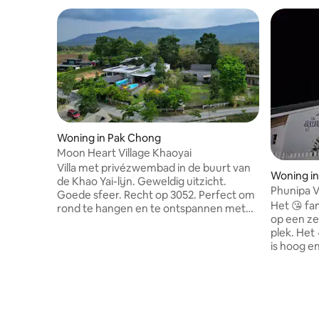
Woning in Pak Chong
Moon Heart Village Khaoyai
Villa met privézwembad in de buurt van
Woning i
de Khao Yai-lijn. Geweldig uitzicht.
Phunipa V
Goede sfeer. Recht op 3052. Perfect om
privézwe
Het 😘 fa
rond te hangen en te ontspannen met
op een ze
familie en vrienden. Er is een terras om in
plek. Het
te slapen en naar de sterren te kijken. Er
is hoog e
zijn 2 verdiepingen met 4 slaapkamers (5
meter hoog
bedden), 5 badkamers, 1 keuken, 1
Het uitzic
woonkamer met terras om's nachts van
gemakken 
de sfeer te genieten. Er is een
10 person
privézwembad met een pooltafel met
4,5 × 7 m
karaoke. De parkeerplaats in het huis is