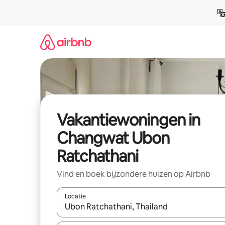
Ga
direct
naar
inhoud
Vakantiewoningen in
Changwat Ubon
Ratchathani
Vind en boek bijzondere huizen op Airbnb
Locatie
Wanneer er suggesties beschikbaar zijn, maak je 