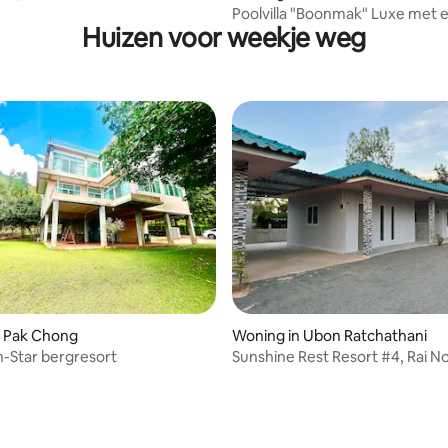
Poolvilla "Boonmak" Luxe met e
Huizen voor weekje weg
van honderd
n Pak Chong
Woning in Ubon Ratchathani
-Star bergresort
Sunshine Rest Resort #4, Rai No