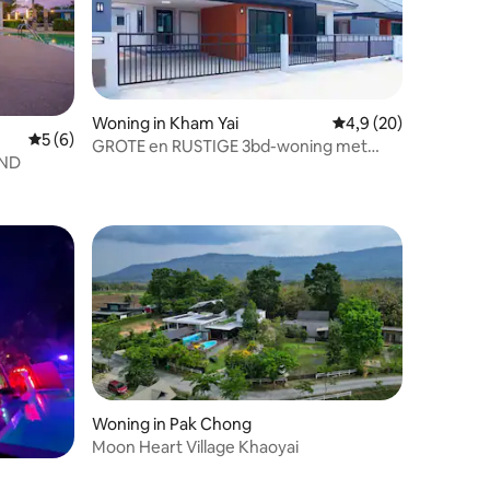
Woning in Kham Yai
Gemiddelde beoordeli
4,9 (20)
Gemiddelde beoordeling van 5 uit 5, 6 recensies
5 (6)
GROTE en RUSTIGE 3bd-woning met
AND
24/7 beveiliging en zwembad!
Woning in Pak Chong
Moon Heart Village Khaoyai
ecensies