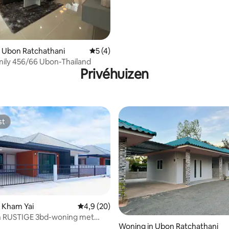
 Ubon Ratchathani
Gemiddelde beoordeling van 5 uit 5, 4 
5 (4)
ily 456/66 Ubon-Thailand
Privéhuizen
st
st
 Kham Yai
Gemiddelde beoordeling van 4,9 uit 5, 20 r
4,9 (20)
eling van 5 uit 5, 6 recensies
 RUSTIGE 3bd-woning met
Woning in Ubon Ratchathani
iliging en zwembad!