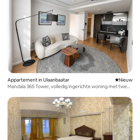
Appartement in Ulaanbaatar
Nieuwe ac
Nieuw
Mandala 365 Tower, volledig ingerichte woning met twee
slaapkamers