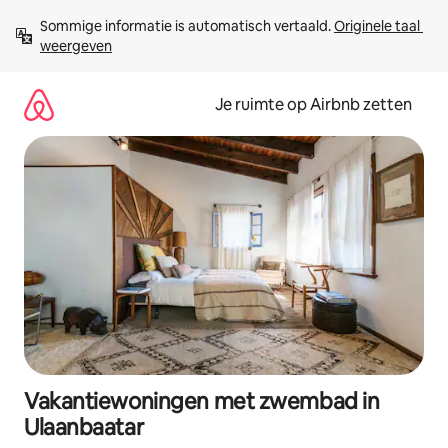
Ga
Sommige informatie is automatisch vertaald. 
Originele taal 
direct
weergeven
naar
inhoud
Je ruimte op Airbnb zetten
Vakantiewoningen met zwembad in
Ulaanbaatar