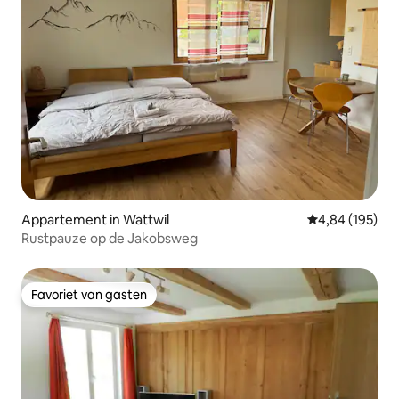
Appartement in Wattwil
Gemiddelde beo
4,84 (195)
Rustpauze op de Jakobsweg
Favoriet van gasten
Favoriet van gasten