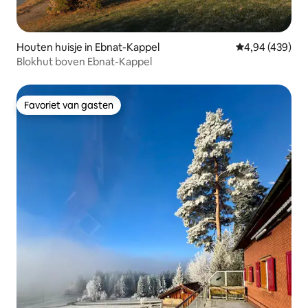
Houten huisje in Ebnat-Kappel
Gemiddelde beo
4,94 (439)
Blokhut boven Ebnat-Kappel
Favoriet van gasten
Favoriet van gasten