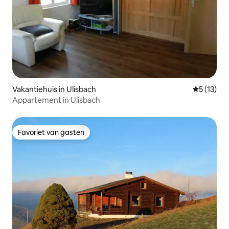
Vakantiehuis in Ulisbach
Gemiddelde
5 (13)
Appartement in Ulisbach
Favoriet van gasten
Favoriet van gasten