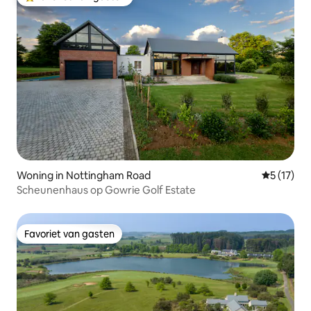
Topfavoriet van gasten
Woning in Nottingham Road
Gemiddelde
5 (17)
Scheunenhaus op Gowrie Golf Estate
Favoriet van gasten
Favoriet van gasten