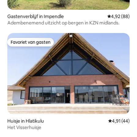
Gastenverblijf in Impendle
Gemiddelde be
4,92 (88)
Adembenemend uitzicht op bergen in KZN midlands.
Favoriet van gasten
Favoriet van gasten
Huisje in Hlatikulu
Gemiddelde be
4,91 (44)
Het Visserhuisje