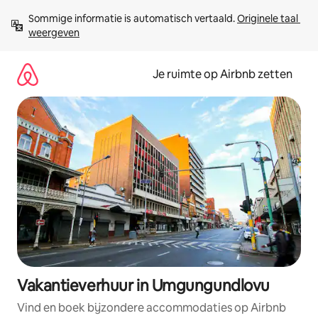
Ga
Sommige informatie is automatisch vertaald. 
Originele taal 
direct
weergeven
naar
inhoud
Je ruimte op Airbnb zetten
Vakantieverhuur in Umgungundlovu
Vind en boek bijzondere accommodaties op Airbnb