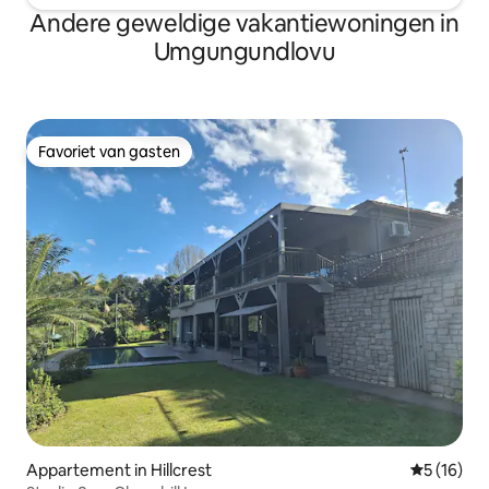
Andere geweldige vakantiewoningen in
Umgungundlovu
Favoriet van gasten
Favoriet van gasten
Appartement in Hillcrest
Gemiddelde
5 (16)