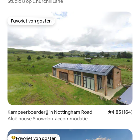
Studio 8 op Churchill Lane
Favoriet van gasten
Favoriet van gasten
Kampeerboerderij in Nottingham Road
Gemiddelde beo
4,85 (164)
Aloë house Snowdon-accommodatie
Favoriet van gasten