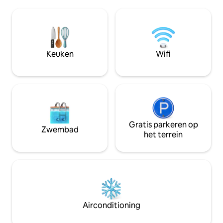
het boerenleven, maar toch
bezoekers terwijl
gemakkelijke toegang tot
verschijnt. Dit hu
cafés,restaurants, fietspaden,
kookgelegenheid i
boerenmarkten, golfbanen en scholen.
korte wandeling i
Op slechts 2 km van de N3 zijn we
langs steile trapp
gemakkelijk bereikbaar en zeer
een klif. Maaltij
Keuken
Wifi
gemakkelijk te vinden. Yellowwoods
gekocht via voora
Farm heeft twee x2
slaapkamers/2badkamer huisjes + 3 x 1-
slaapkamer huisjes. Allemaal met
wifi+DSTV+braai
Gratis parkeren op
Zwembad
het terrein
Airconditioning