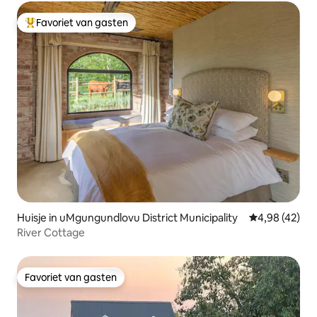
Favoriet van gasten
Topfavoriet van gasten
Huisje in uMgungundlovu District Municipality
Gemiddelde be
4,98 (42)
River Cottage
Favoriet van gasten
Favoriet van gasten