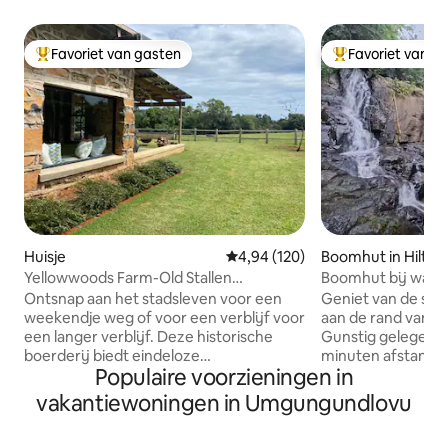
Favoriet van gasten
Favoriet van g
Topfavoriet van gasten
Topfavoriet van 
Huisje
Gemiddelde beoordeling van 4,94
4,94 (120)
Boomhut in Hilton
Yellowwoods Farm-Old Stallen
Boomhut bij water
-2slaapkamer
Ontsnap aan het stadsleven voor een
Geniet van de sere
weekendje weg of voor een verblijf voor
aan de rand van de
een langer verblijf. Deze historische
Gunstig gelegen o
boerderij biedt eindeloze
minuten afstand van
Populaire voorzieningen in
mogelijkheden om te ontspannen en de
geen normaal huisj
KZN Midlands te verkennen. We denken
Treehouse is geb
vakantiewoningen in Umgungundlovu
graag dat we het beste van twee
samenvloeiing van twe
werelden hebben - de voordelen van
tussen bomen zijn