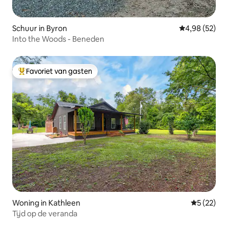
Schuur in Byron
Gemiddelde be
4,98 (52)
Into the Woods - Beneden
Favoriet van gasten
Topfavoriet van gasten
Woning in Kathleen
Gemiddelde
5 (22)
Tijd op de veranda