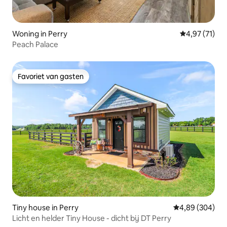
Woning in Perry
Gemiddelde be
4,97 (71)
Peach Palace
Favoriet van gasten
Favoriet van gasten
Tiny house in Perry
Gemiddelde beo
4,89 (304)
Licht en helder Tiny House - dicht bij DT Perry