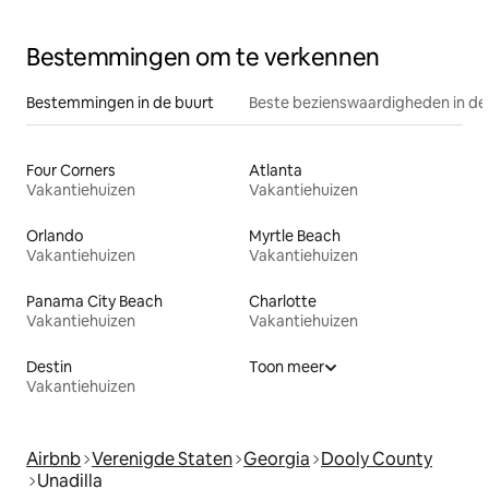
Bestemmingen om te verkennen
Bestemmingen in de buurt
Beste bezienswaardigheden in de
Four Corners
Atlanta
Vakantiehuizen
Vakantiehuizen
Orlando
Myrtle Beach
Vakantiehuizen
Vakantiehuizen
Panama City Beach
Charlotte
Vakantiehuizen
Vakantiehuizen
Destin
Toon meer
Vakantiehuizen
Airbnb
Verenigde Staten
Georgia
Dooly County
Unadilla