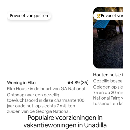
Favoriet van gasten
Favoriet van g
Favoriet van gasten
Topfavoriet van 
Houten huisje in
Gezellig bosparadi
Woning in Elko
Gemiddelde beoordeling van 4,8
4,89 (36)
Gelegen op slechts
Elko House in de buurt van GA National
75 en op 20 minut
Fairgrounds Perry, GA
Ontsnap naar een gezellig
National Fairgroun
toevluchtsoord in deze charmante 100
tussenuit en kom to
jaar oude hut, op slechts 7 mijl ten
vredige, afgelegen t
zuiden van de Georgia National
volledig uitgerust
Populaire voorzieningen in
Fairgrounds in Perry. Deze rustieke
meter in het bos i
accommodatie combineert vintage
vakantiewoningen in Unadilla
2 personen om de 
charme met moderne gemakken voor