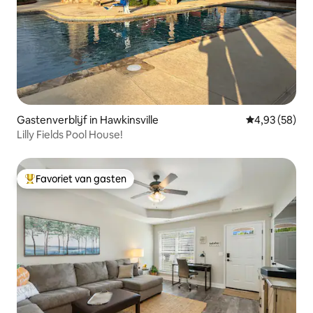
Gastenverblijf in Hawkinsville
Gemiddelde be
4,93 (58)
Lilly Fields Pool House!
Favoriet van gasten
Topfavoriet van gasten