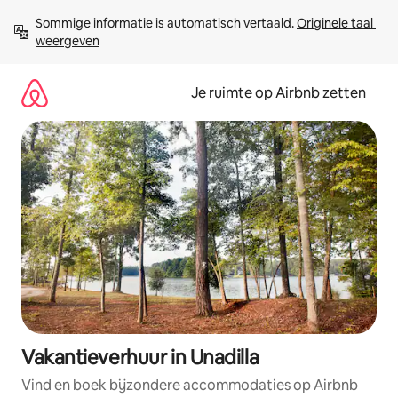
Ga
Sommige informatie is automatisch vertaald. 
Originele taal 
direct
weergeven
naar
inhoud
Je ruimte op Airbnb zetten
Vakantieverhuur in Unadilla
Vind en boek bijzondere accommodaties op Airbnb