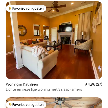
Favoriet van gasten
Topfavoriet van gasten
Woning in Kathleen
Gemiddelde be
4,96 (27)
Lichte en gezellige woning met 3 slaapkamers
Favoriet van gasten
Topfavoriet van gasten