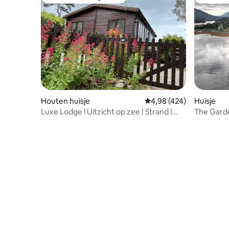
Topfavoriet van gasten
Favoriet
Houten huisje
Gemiddelde beoordeling 
4,98 (424)
Huisje
Luxe Lodge l Uitzicht op zee | Strand |
The Gard
Zwembad
houtgest