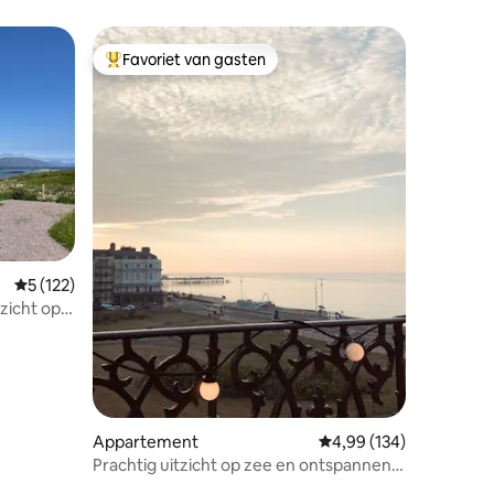
Favoriet van gasten
Topfavoriet van gasten
ecensies
Gemiddelde beoordeling van 5 uit 5, 122 recensies
5 (122)
zicht op
Appartement
Gemiddelde beoordeling
4,99 (134)
Prachtig uitzicht op zee en ontspannend,
prachtig interieur