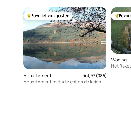
Favoriet van gasten
Favor
Topfavoriet van gasten
Topfavor
Woning
Het Raketh
zee
Appartement
Gemiddelde beoordeling 
4,97 (385)
Appartement met uitzicht op de keien