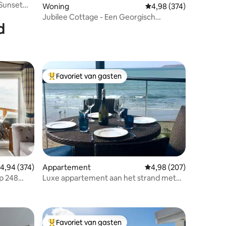
 Sunset
recensies
Woning
Gemiddelde beoordeling
4,98 (374)
Jubilee Cottage - Een Georgisch
d
juweeltje aan zee.
Favoriet van gasten
Topfavoriet van gasten
emiddelde beoordeling van 4,94 uit 5, 374 recensies
4,94 (374)
Appartement
Gemiddelde beoordeling
4,98 (207)
p 248
Luxe appartement aan het strand met
ecensies
een geweldig uitzicht
Favoriet van gasten