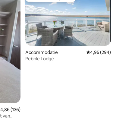
Topfavoriet van gasten
Accommodatie
Gemiddelde beoordeling
4,95 (294)
Pebble Lodge
ecensies
emiddelde beoordeling van 4,86 uit 5, 136 recensies
4,86 (136)
t van
n Slaapt 6