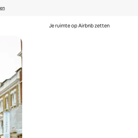
ven
Je ruimte op Airbnb zetten
ken of swipen.