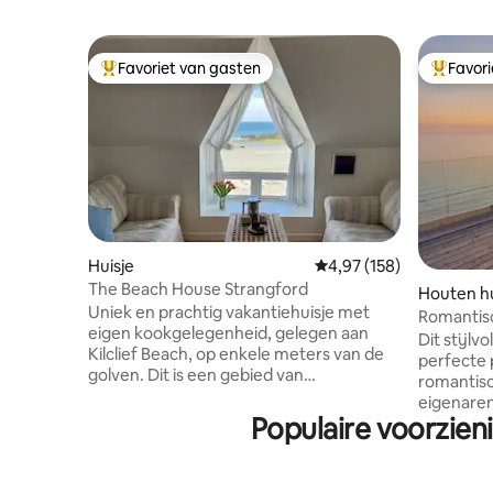
Favoriet van gasten
Favor
Topfavoriet van gasten
Topfavor
Huisje
Gemiddelde beoordeling 
4,97 (158)
The Beach House Strangford
Houten hu
Uniek en prachtig vakantiehuisje met
Romantisc
eigen kookgelegenheid, gelegen aan
op de oce
Dit stijlv
Kilclief Beach, op enkele meters van de
perfecte 
golven. Dit is een gebied van
romantisc
uitzonderlijke natuurlijke schoonheid in
eigenaren
de buurt van Strangford – geniet van
Populaire voorzien
hemels c
watersport (vooral zwemmen),
het oorspr
wandelen, fietsen, vogels kijken,
1930 door
ontspannen en nog veel meer in onze
neergehaald en herbouwd 