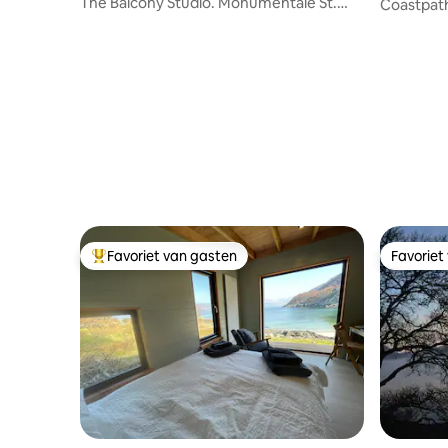
The Balcony Studio. Monumentale St.
Coastpath
Ives-woning
Favoriet van gasten
Favoriet
Topfavoriet van gasten
Favoriet