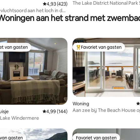
The Lake District National Park
ng van 5 uit 5, 234 recensies
Gemiddelde beoordeling van 4,93 uit 5, 423 
4,93 (423)
Beach Cabin
evluchtsoord aan het loch in de
Woningen aan het strand met zwemba
en
iet van gasten
Favoriet van gasten
iet van gasten
Topfavoriet van gasten
Woning
G
Aan zee bij The Beach House o
van 4,98 uit 5, 320 recensies
isje
Gemiddelde beoordeling van 4,99 uit 5, 144 r
4,99 (144)
Lydstep Haven
 Lake Windermere
 van gasten
Favoriet van gasten