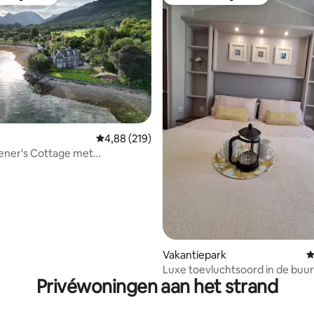
 van gasten
Favoriet van gasten
van 4,98 uit 5, 424 recensies
Gemiddelde beoordeling van 4,88 uit 5, 219 r
4,88 (219)
ener's Cottage met
ookt bubbelbad
Vakantiepark
G
Luxe toevluchtsoord in de buur
Privéwoningen aan het strand
Dover | Uitzicht vanaf het balko