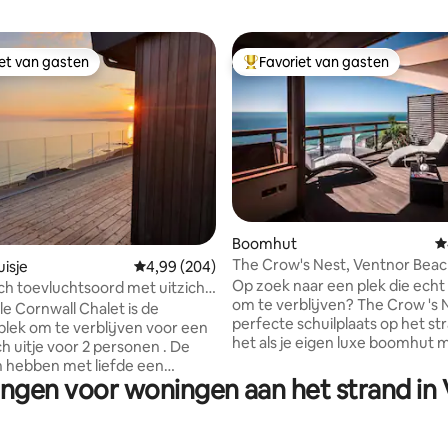
iet van gasten
Favoriet van gasten
iet van gasten
Topfavoriet van gasten
van 4,97 uit 5, 158 recensies
Boomhut
G
The Crow's Nest, Ventnor Bea
isje
Gemiddelde beoordeling van 4,99 uit 5, 204 r
4,99 (204)
(bubbelbad)
Op zoek naar een plek die echt 
h toevluchtsoord met uitzicht
om te verblijven? The Crow 's N
aan in Cornwall
olle Cornwall Chalet is de
perfecte schuilplaats op het str
plek om te verblijven voor een
het als je eigen luxe boomhut 
h uitje voor 2 personen . De
uitzicht op zee, compleet met
 hebben met liefde een
privébubbelbad voor koppels. 
ingen voor woningen aan het strand in 
halet opnieuw gecreëerd nadat
van de 2019 & 22 Lux Travel Mo
onkelijke chalet uit de jaren
Romantic Beachfront Accommo
 lokale ambachtslieden was
Een cederhouten hut hoog gene
naar deze