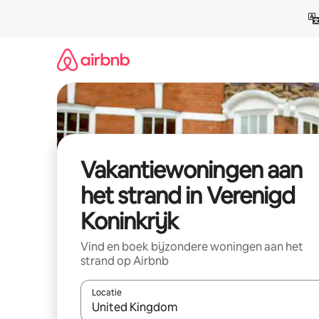
Ga
direct
naar
inhoud
Vakantiewoningen aan
het strand in Verenigd
Koninkrijk
Vind en boek bijzondere woningen aan het
strand op Airbnb
Locatie
Wanneer er suggesties beschikbaar zijn, maak je 