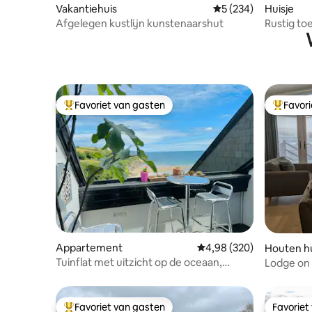
Vakantiehuis
Gemiddelde beoordeli
5 (234)
Huisje
Afgelegen kustlijn kunstenaarshut
Rustig to
Hoogland
Favoriet van gasten
Favor
Topfavoriet van gasten
Topfavor
Appartement
Gemiddelde beoordeling 
4,98 (320)
Houten hu
Tuinflat met uitzicht op de oceaan,
Lodge on
zwembad, balkon en tennis
Favoriet van gasten
Favoriet