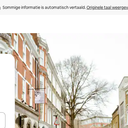
Sommige informatie is automatisch vertaald. 
Originele taal weerge
een keuze met je de pijltjestoetsen omhoog en omlaag, óf door te tik