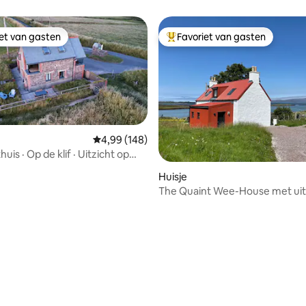
iet van gasten
Favoriet van gasten
iet van gasten
Topfavoriet van gasten
Gemiddelde beoordeling van 4,99 uit 5, 148 r
4,99 (148)
uis · Op de klif · Uitzicht op
van 4,97 uit 5, 385 recensies
Huisje
The Quaint Wee-House met uit
zee en de bergen