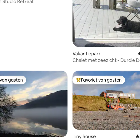
 Studio Retreat
Vakantiepark
G
Chalet met zeezicht - Durdle 
 van gasten
Favoriet van gasten
 van gasten
Topfavoriet van gasten
Tiny house
G