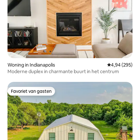
Overton is de oudste Amerikaanse en
Amerikaanse Tweede Wereldoorlog-
veteraan op 112 jaar oud. Hij woont
verderop in het blok waar een huis werd
gekocht nadat de oorlog was afgelopen.
Woning in Indianapolis
Gemiddelde beo
4,94 (295)
Moderne duplex in charmante buurt in het centrum
Favoriet van gasten
Favoriet van gasten