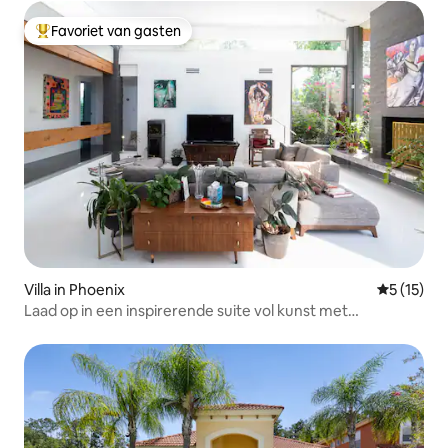
Favoriet van gasten
Topfavoriet van gasten
Villa in Phoenix
Gemiddelde
5 (15)
Laad op in een inspirerende suite vol kunst met
weelderige tuinen