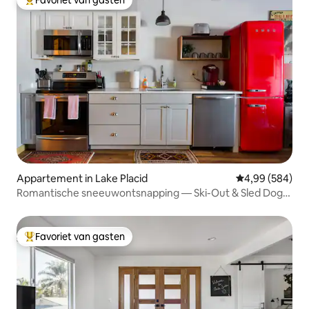
Topfavoriet van gasten
Appartement in Lake Placid
Gemiddelde beo
4,99 (584)
Romantische sneeuwontsnapping — Ski-Out & Sled Dog
Views
Favoriet van gasten
Topfavoriet van gasten