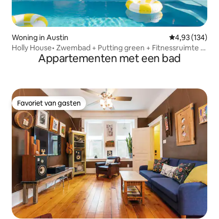
Woning in Austin
Gemiddelde beo
4,93 (134)
Holly House• Zwembad + Putting green + Fitnessruimte •
Appartementen met een bad
5 minuten naar het centrum
Favoriet van gasten
Favoriet van gasten