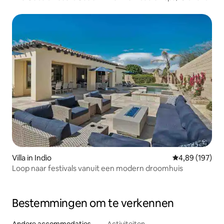
Villa in Indio
Gemiddelde beo
4,89 (197)
Loop naar festivals vanuit een modern droomhuis
Bestemmingen om te verkennen
Andere accommodaties
Activiteiten