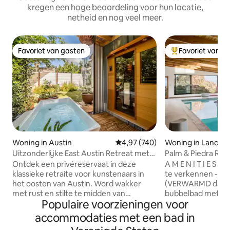
kregen een hoge beoordeling voor hun locatie,
netheid en nog veel meer.
Favoriet van gasten
Favoriet van g
Favoriet van gasten
Topfavoriet van 
Woning in Austin
Gemiddelde beoordeling van 4,97
4,97 (740)
Woning in Lander
Uitzonderlijke East Austin Retreat met
Palm & Piedra Re
sauna en koude duik
bubbelbad
Ontdek een privéreservaat in deze
A M E N I T I E S > > > > > > -
klassieke retraite voor kunstenaars in
te verkennen - 
het oosten van Austin. Word wakker
(VERWARMD dagelijkse 
met rust en stilte te midden van
bubbelbad met een
Populaire voorzieningen voor
houtafwerkingen in een ruimte met een
Hangmatcirkel (aan
op maat gemaakt kathedraalplafond,
stopcontacten voo
accommodaties met een bad in
een loft op de bovenste verdieping, een
(neem een adapte