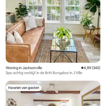
Woning in Jacksonville
Gemiddelde beo
4,99 (340)
Spa-achtig verblijf in de Britt Bungalow in J'Ville
Favoriet van gasten
Favoriet van gasten