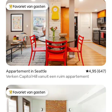
Favoriet van gasten
Topfavoriet van gasten
Appartement in Seattle
Gemiddelde beo
4,95 (647)
Verken Capitol Hill vanuit een ruim appartement
Favoriet van gasten
Topfavoriet van gasten