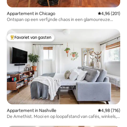
Appartement in Chicago
Gemiddelde beo
4,96 (201)
Ontspan op een verfijnde chaos in een glamoureuze
schuilplaats
Favoriet van gasten
Topfavoriet van gasten
Appartement in Nashville
Gemiddelde beo
4,98 (716)
De Amethist. Mooi en op loopafstand van cafés, winkels,
bars