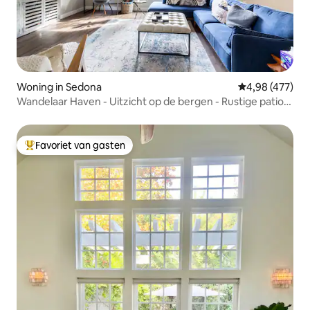
Woning in Sedona
Gemiddelde beo
4,98 (477)
Wandelaar Haven - Uitzicht op de bergen - Rustige patio
aan de achterkant
Favoriet van gasten
Topfavoriet van gasten