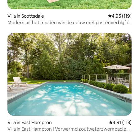
Villa in Scottsdale
Gemiddelde beo
4,95 (119)
Modern uit het midden van de eeuw met gastenverblijf in
de oude binnenstad
Villa in East Hampton
Gemiddelde be
4,91 (113)
Villa in East Hampton | Verwarmd zoutwaterzwembad en
strand