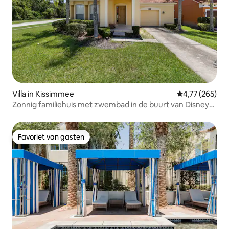
Villa in Kissimmee
Gemiddelde beo
4,77 (265)
Zonnig familiehuis met zwembad in de buurt van Disney
World
Favoriet van gasten
Favoriet van gasten