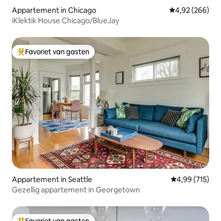
Appartement in Chicago
Gemiddelde beo
4,92 (266)
iKlektik House Chicago/BlueJay
Favoriet van gasten
Topfavoriet van gasten
Appartement in Seattle
Gemiddelde beo
4,99 (715)
Gezellig appartement in Georgetown
Favoriet van gasten