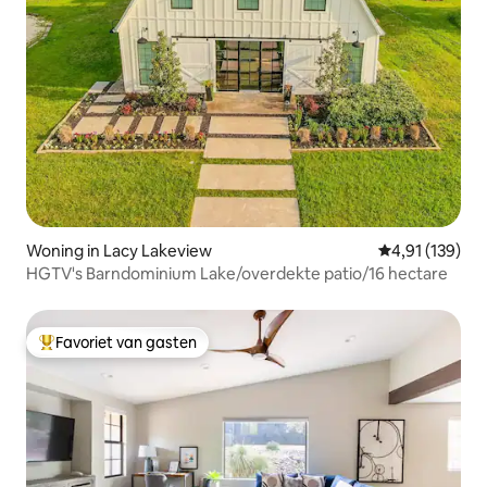
Woning in Lacy Lakeview
Gemiddelde beo
4,91 (139)
HGTV's Barndominium Lake/overdekte patio/16 hectare
Favoriet van gasten
Topfavoriet van gasten