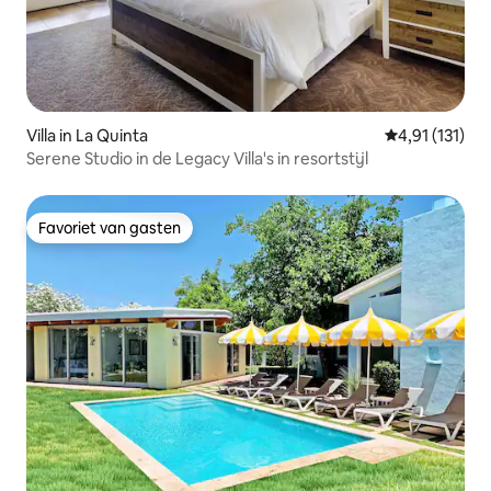
Villa in La Quinta
Gemiddelde be
4,91 (131)
Serene Studio in de Legacy Villa's in resortstijl
Favoriet van gasten
Favoriet van gasten