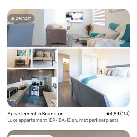
Superhost
Superhost
Appartement in Brampton
Gemiddelde beo
4,89 (114)
Luxe appartement 1BR-1BA-1Den, met parkeerplaats