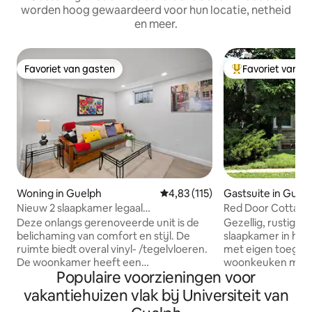
worden hoog gewaardeerd voor hun locatie, netheid
en meer.
Favoriet van gasten
Favoriet van g
Favoriet van gasten
Topfavoriet van 
Woning in Guelph
Gemiddelde beoordeling van 4,83
4,83 (115)
Gastsuite in Guel
Nieuw 2 slaapkamer legaal
Red Door Cottage
kelderappartement
appartement in h
Deze onlangs gerenoveerde unit is de
Gezellig, rustig 
belichaming van comfort en stijl. De
slaapkamer in het
ruimte biedt overal vinyl- /tegelvloeren.
met eigen toegang
De woonkamer heeft een
woonkeuken met 
Populaire voorzieningen voor
tweepersoons futon voor ontspanning
broodroosteroven,
of het ontvangen van gasten. De
inductiekookplaat 
vakantiehuizen vlak bij Universiteit van
keuken is uitgerust met een koelkast en
Ontspannende wo