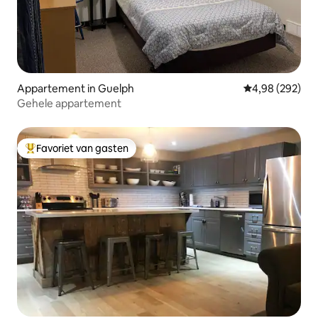
Appartement in Guelph
Gemiddelde beo
4,98 (292)
Gehele appartement
Favoriet van gasten
Topfavoriet van gasten