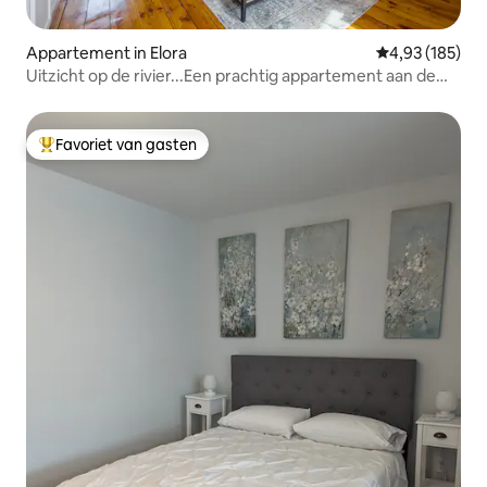
Appartement in Elora
Gemiddelde beo
4,93 (185)
Uitzicht op de rivier...Een prachtig appartement aan de
Grand
Favoriet van gasten
Topfavoriet van gasten