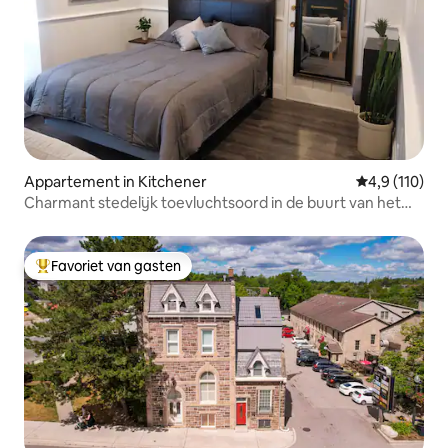
Appartement in Kitchener
Gemiddelde be
4,9 (110)
Charmant stedelijk toevluchtsoord in de buurt van het
centrum van Kitchener
Favoriet van gasten
Topfavoriet van gasten