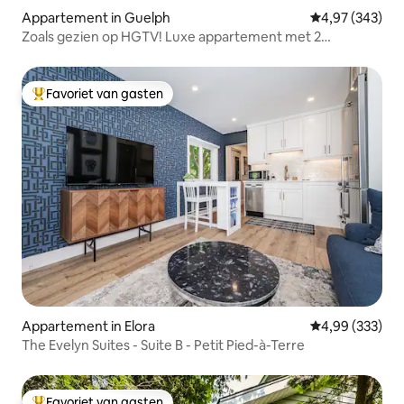
Appartement in Guelph
Gemiddelde beo
4,97 (343)
Zoals gezien op HGTV! Luxe appartement met 2
slaapkamers
Favoriet van gasten
Topfavoriet van gasten
Appartement in Elora
Gemiddelde beo
4,99 (333)
The Evelyn Suites - Suite B - Petit Pied-à-Terre
Favoriet van gasten