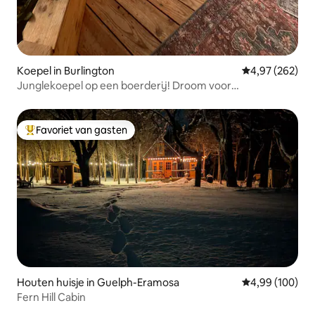
Koepel in Burlington
Gemiddelde beo
4,97 (262)
Junglekoepel op een boerderij! Droom voor
dierenliefhebbers!
Favoriet van gasten
Topfavoriet van gasten
Houten huisje in Guelph-Eramosa
Gemiddelde beo
4,99 (100)
Fern Hill Cabin