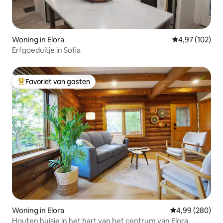
Woning in Elora
Gemiddelde beo
4,97 (102)
Erfgoeduitje in Sofia
Favoriet van gasten
Topfavoriet van gasten
Woning in Elora
Gemiddelde beo
4,99 (280)
Houten huisje in het hart van het centrum van Elora