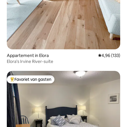
Appartement in Elora
Gemiddelde beo
4,96 (133)
Elora's Irvine River-suite
Favoriet van gasten
Topfavoriet van gasten