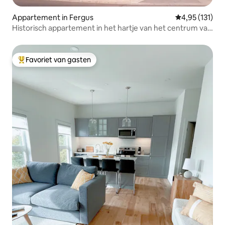
Appartement in Fergus
Gemiddelde beo
4,95 (131)
Historisch appartement in het hartje van het centrum van
Fergus
Favoriet van gasten
Topfavoriet van gasten