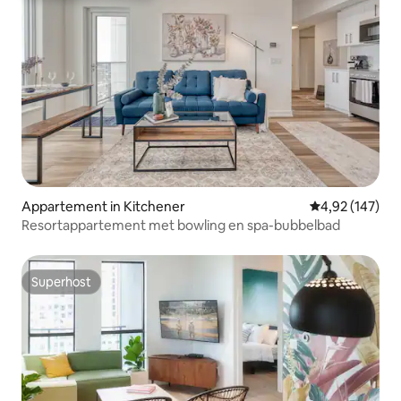
Appartement in Kitchener
Gemiddelde beo
4,92 (147)
Resortappartement met bowling en spa-bubbelbad
Superhost
Superhost