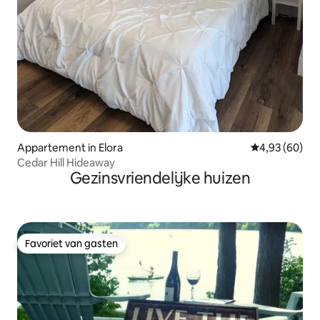
Appartement in Elora
Gemiddelde be
4,93 (60)
Cedar Hill Hideaway
Gezinsvriendelijke huizen
Favoriet van gasten
Favoriet van gasten