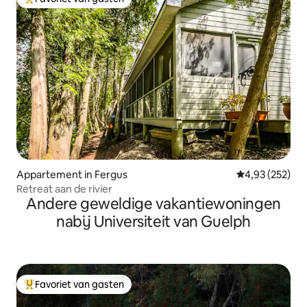
Topfavoriet van gasten
Appartement in Fergus
Gemiddelde beo
4,93 (252)
Retreat aan de rivier
Andere geweldige vakantiewoningen
nabij Universiteit van Guelph
Favoriet van gasten
Topfavoriet van gasten