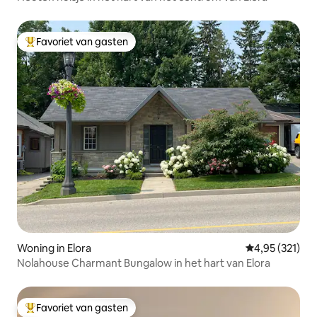
Favoriet van gasten
Topfavoriet van gasten
Woning in Elora
Gemiddelde beo
4,95 (321)
Nolahouse Charmant Bungalow in het hart van Elora
Favoriet van gasten
Topfavoriet van gasten