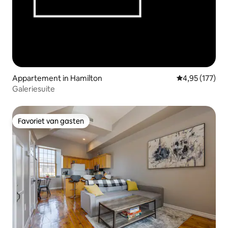
Appartement in Hamilton
Gemiddelde beo
4,95 (177)
Galeriesuite
Favoriet van gasten
Favoriet van gasten