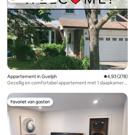
Topfavoriet van gasten
Appartement in Guelph
Gemiddelde beo
4,93 (278)
Gezellig en comfortabel appartement met 1 slaapkamer
Guelph
Favoriet van gasten
Favoriet van gasten