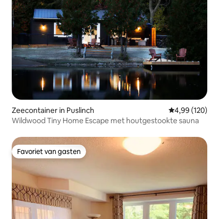
Zeecontainer in Puslinch
Gemiddelde beo
4,99 (120)
Wildwood Tiny Home Escape met houtgestookte sauna
Favoriet van gasten
Favoriet van gasten