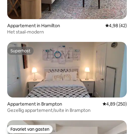
Appartement in Hamilton
Gemiddelde be
4,98 (42)
Het staal-modern
Superhost
Superhost
Appartement in Brampton
Gemiddelde beo
4,89 (250)
Gezellig appartement/suite in Brampton
Favoriet van gasten
Favoriet van gasten