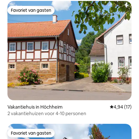
Favoriet van gasten
Favoriet van gasten
Vakantiehuis in Höchheim
Gemiddelde be
4,94 (17)
2 vakantiehuizen voor 4-10 personen
Favoriet van gasten
Favoriet van gasten