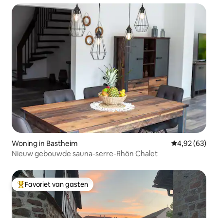
Woning in Bastheim
Gemiddelde be
4,92 (63)
Nieuw gebouwde sauna-serre-Rhön Chalet
Favoriet van gasten
Topfavoriet van gasten