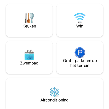
locatie nodigt uit tot ontspanning, terwijl
avonduren en een
nabijgelegen spa's en steden zoals Bad
Honden toegestaan
Bocklet, Bad Kissingen en Bad Neustadt
per verblijf. Aarzel niet om iets anders
voor afwisseling zorgen. Perfect voor
aan te vragen!
natuurliefhebbers en mensen die op
zoek zijn naar ontspanning!
Keuken
Wifi
Gratis parkeren op
Zwembad
het terrein
Airconditioning