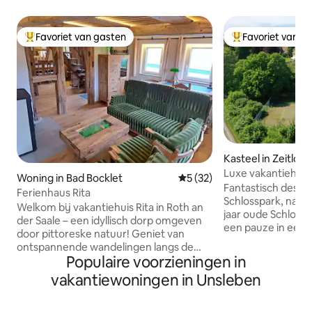
Favoriet van gasten
Favoriet van g
Topfavoriet van gasten
Topfavoriet van 
Kasteel in Zeitlofs
Luxe vakantiehuis
Woning in Bad Bocklet
Gemiddelde beoordeling van 
5 (32)
m2
Fantastisch design
Ferienhaus Rita
Schlosspark, naas
Welkom bij vakantiehuis Rita in Roth an
jaar oude Schloss Roßbac
der Saale – een idyllisch dorp omgeven
een pauze in een 
door pittoreske natuur! Geniet van
historische sfeer
ontspannende wandelingen langs de
hectare park met 
Populaire voorzieningen in
Frankische Saale of ontdek charmante
tennisbaan. Het huis is van zeer hoge
fiets- en wandelroutes in het UNESCO
vakantiewoningen in Unsleben
kwaliteit en luxue
Rhön Biosphere Reserve, een paradijs
tuingedeelte nodig
voor buitenliefhebbers. De rustige
Een eigen terras m