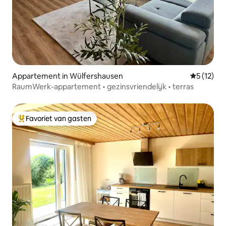
Appartement in Wülfershausen
Gemiddelde
5 (12)
RaumWerk-appartement • gezinsvriendelijk • terras
Favoriet van gasten
Topfavoriet van gasten