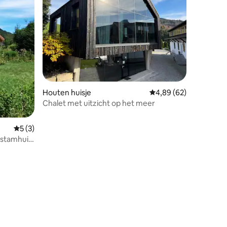
Houten huisje
Gemiddelde beoordelin
4,89 (62)
Chalet met uitzicht op het meer
Gemiddelde beoordeling van 5 uit 5, 3 recensies
5 (3)
e stamhuis
ecensies