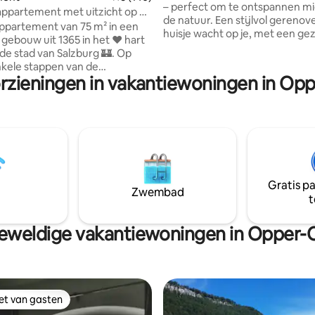
– perfect om te ontspannen mi
appartement met uitzicht op de
de natuur. Een stijlvol gerenov
ppartement van 75 m² in een
huisje wacht op je, met een gez
 gebouw uit 1365 in het ❤️ hart
slaapruimte en uitzicht op het p
de stad van Salzburg 🏰. Op
een moderne badkamer, een kl
nkele stappen van de
keuken, een overdekte verand
orzieningen in vakantiewoningen in Opp
ies van 🎶👗'The Sound of
buitenkeuken en een eigen tui
Festival Hall, 🌟kerstmarkt en
vuurplaats direct aan het water.
laats van 🎼Mozart. Ervaar
voor stellen, rustzoekers en
local!😊 • Uniek uitzicht
natuurliefhebbers. Geniet van
raal vanaf het bed! • 🏰Alle
zonsondergangen aan de rivier
 attracties op loopafstand • 75
vogelgezang en pure ontspanni
 2e verdieping '3e verdieping
unieke sfeer. Koffiemachin
m)', toegankelijk via lift
Gratis p
ongeveer 4 cm drempel bij de
Zwembad
t
n het gebouw).
eweldige vakantiewoningen in Opper-O
iet van gasten
iet van gasten