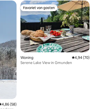
Favoriet van gasten
Favoriet van gasten
ecensies
Woning
Gemiddelde beoordelin
4,94 (70)
Serene Lake View in Gmunden
Gemiddelde beoordeling van 4,86 uit 5, 58 recensies
4,86 (58)