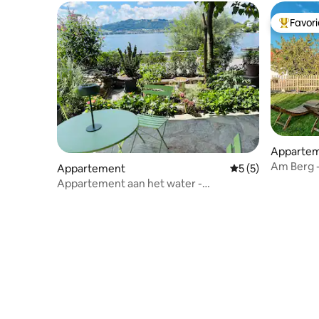
Favor
Topfavor
Apparte
Am Berg 
Appartement
Gemiddelde beoord
5 (5)
Appartement aan het water -
Traunsteinstrasse