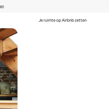
ven
Je ruimte op Airbnb zetten
ken of swipen.