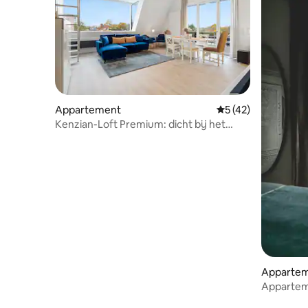
Appartement
Gemiddelde beoorde
5 (42)
Kenzian-Loft Premium: dicht bij het
centrum incl. parkeerplaats
Apparte
Appartem