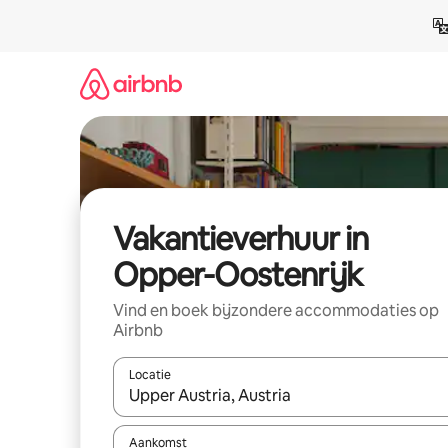
Ga
direct
naar
inhoud
Vakantieverhuur in
Opper-Oostenrijk
Vind en boek bijzondere accommodaties op
Airbnb
Locatie
Wanneer er suggesties beschikbaar zijn, maak je 
Aankomst