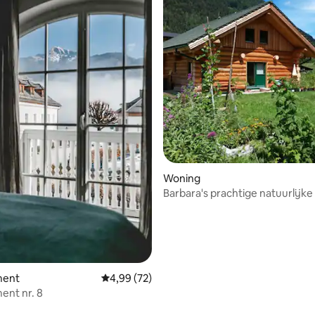
ling van 5 uit 5, 42 recensies
Woning
Barbara's prachtige natuurlijk
EG
ment
Gemiddelde beoordeling van 4,99 uit 5, 72 r
4,99 (72)
ent nr. 8