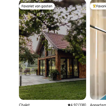
Favoriet van gasten
Favor
Favoriet van gasten
Topfavor
Chalet
Gemiddelde beoordeling 
4,97 (138)
Apparte