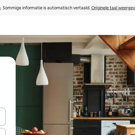
Sommige informatie is automatisch vertaald. 
Originele taal weerge
een keuze met je de pijltjestoetsen omhoog en omlaag, óf door te tik