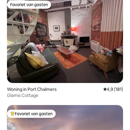
Favoriet van gasten
Favoriet van gasten
Woning in Port Chalmers
Gemiddelde be
4,9 (181)
Glamis Cottage
Favoriet van gasten
Topfavoriet van gasten