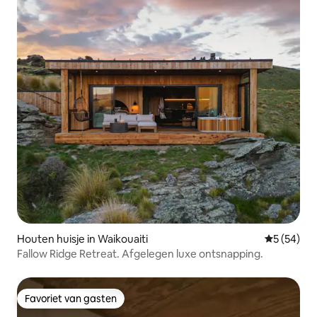
Houten huisje in Waikouaiti
Gemiddelde
5 (54)
Fallow Ridge Retreat. Afgelegen luxe ontsnapping.
Favoriet van gasten
Favoriet van gasten