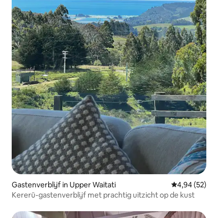
Gastenverblijf in Upper Waitati
Gemiddelde be
4,94 (52)
Kererū-gastenverblijf met prachtig uitzicht op de kust