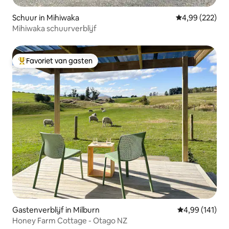
Schuur in Mihiwaka
Gemiddelde beo
4,99 (222)
Mihiwaka schuurverblijf
Favoriet van gasten
Topfavoriet van gasten
Gastenverblijf in Milburn
Gemiddelde beo
4,99 (141)
Honey Farm Cottage - Otago NZ