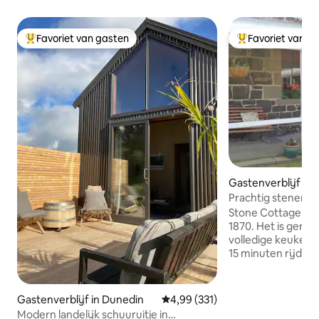
Favoriet van gasten
Favoriet van g
Topfavoriet van gasten
Topfavoriet van 
Gastenverblijf in
Prachtig stenen hu
Stone Cottage geb
1870. Het is gerenoveerd met nieuwe
volledige keuken. H
15 minuten rijden
de stad en zeer dic
plekken op het sc
het kasteel van Larnachs
Gastenverblijf in Dunedin
Gemiddelde beoordeling van 4,99
4,99 (331)
minuten rijden na
Modern landelijk schuuruitje in