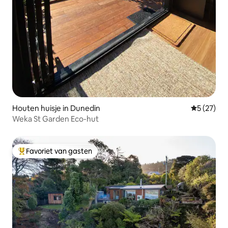
Houten huisje in Dunedin
Gemiddelde
5 (27)
Weka St Garden Eco-hut
Favoriet van gasten
Topfavoriet van gasten