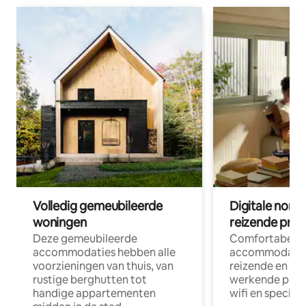
Volledig gemeubileerde
Digitale nom
woningen
reizende prof
Deze gemeubileerde
Comfortabele
accommodaties hebben alle
accommodatie
voorzieningen van thuis, van
reizende en op
rustige berghutten tot
werkende profe
handige appartementen
wifi en special