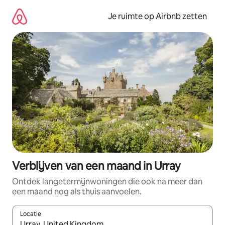
Ga
direct
Je ruimte op Airbnb zetten
naar
inhoud
Verblijven van een maand in Urray
Ontdek langetermijnwoningen die ook na meer dan
een maand nog als thuis aanvoelen.
Locatie
Wanneer er suggesties beschikbaar zijn, maak je een keuze met