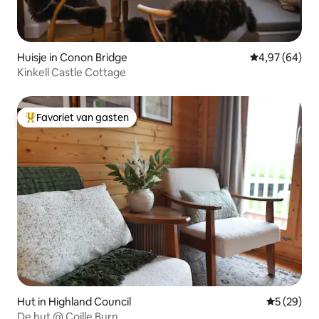
Huisje in Conon Bridge
Gemiddelde be
4,97 (64)
Kinkell Castle Cottage
Favoriet van gasten
Topfavoriet van gasten
Hut in Highland Council
Gemiddelde
5 (29)
De hut @ Coille Burn