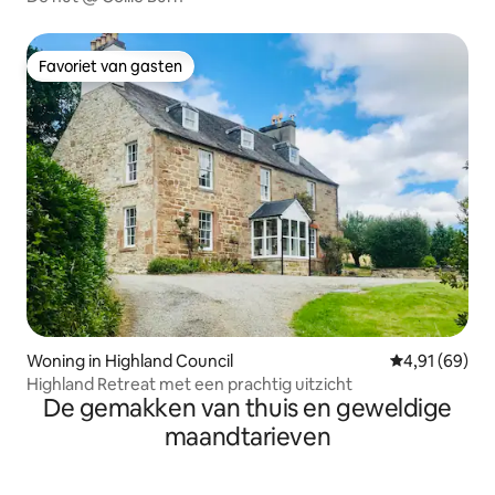
Favoriet van gasten
Favoriet van gasten
Woning in Highland Council
Gemiddelde be
4,91 (69)
Highland Retreat met een prachtig uitzicht
De gemakken van thuis en geweldige
maandtarieven