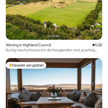
Woning in Highland Council
Gemiddeld
5 (8)
Rustig toevluchtsoord in de Hooglanden met prachtig
uitzicht
Favoriet van gasten
Topfavoriet van gasten