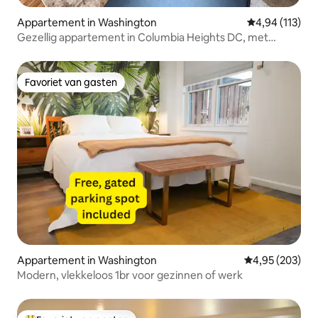
Appartement in Washington
Gemiddelde beo
4,94 (113)
Gezellig appartement in Columbia Heights DC, met
parkeergelegenheid!
Favoriet van gasten
Favoriet van gasten
Appartement in Washington
Gemiddelde beo
4,95 (203)
Modern, vlekkeloos 1br voor gezinnen of werk