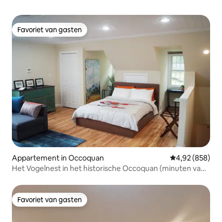
Favoriet van gasten
Favoriet van gasten
Appartement in Occoquan
Gemiddelde beo
4,92 (858)
Het Vogelnest in het historische Occoquan (minuten van
DC)
Favoriet van gasten
Favoriet van gasten