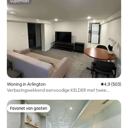
Superhost
Superhost
Woning in Arlington
Gemiddelde be
4,9 (503)
Verbazingwekkend eenvoudige KELDER met twee
slaapkamers/één badkamer
Favoriet van gasten
Favoriet van gasten