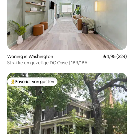
Woning in Washington
Gemiddelde beo
4,95 (229)
Strakke en gezellige DC Oase | 1BR/1BA
Favoriet van gasten
Topfavoriet van gasten