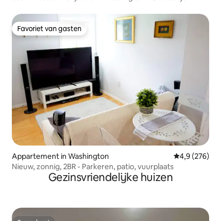
welkom!
Favoriet van gasten
Favoriet van gasten
Appartement in Washington
Gemiddelde be
4,9 (276)
Nieuw, zonnig, 2BR - Parkeren, patio, vuurplaats
Gezinsvriendelijke huizen