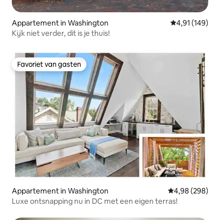
Appartement in Washington
Gemiddelde beo
4,91 (149)
Kijk niet verder, dit is je thuis!
Favoriet van gasten
Favoriet van gasten
Appartement in Washington
Gemiddelde beo
4,98 (298)
Luxe ontsnapping nu in DC met een eigen terras!