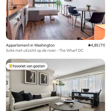
Appartement in Washington
Gemiddelde be
4,85 (71)
Suite met uitzicht op de rivier - The Wharf DC
Favoriet van gasten
Topfavoriet van gasten