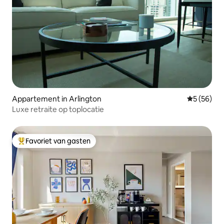
Appartement in Arlington
Gemiddelde
5 (56)
Luxe retraite op toplocatie
Favoriet van gasten
Topfavoriet van gasten