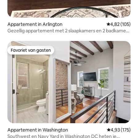
Appartement in Arlington
Gemiddelde beo
4,82 (105)
Gezellig appartement met 2 slaapkamers en 2 badkamers
in Arlington, VA
Favoriet van gasten
Favoriet van gasten
Appartement in Washington
Gemiddelde beo
4,93 (175)
Southwest en Navy Yard in Washington DC heten je