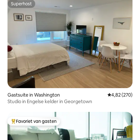
Superhost
Superhost
Gastsuite in Washington
Gemiddelde beo
4,82 (270)
Studio in Engelse kelder in Georgetown
Favoriet van gasten
Topfavoriet van gasten