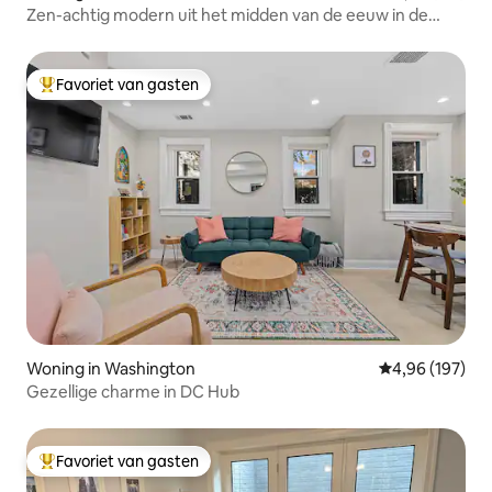
Zen-achtig modern uit het midden van de eeuw in de
buurt van metro en DC
Favoriet van gasten
Topfavoriet van gasten
Woning in Washington
Gemiddelde beo
4,96 (197)
Gezellige charme in DC Hub
Favoriet van gasten
Topfavoriet van gasten