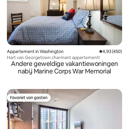
Appartement in Washington
Gemiddelde beo
4,93 (450)
Hart van Georgetown charmant appartement!
Andere geweldige vakantiewoningen
nabij Marine Corps War Memorial
Favoriet van gasten
Favoriet van gasten