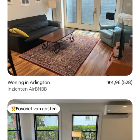
Woning in Arlington
Gemiddelde beo
4,96 (528)
Inzichten AirBNBB
Favoriet van gasten
Topfavoriet van gasten