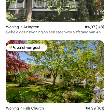
Woning in Arlington
Gemiddelde beo
4,97 (148)
Gehele gezinswoning op een steenworp afstand van ANC
& metrowandeling
Favoriet van gasten
Topfavoriet van gasten
Woning in Falls Church
Gemiddelde beo
4,99 (161)