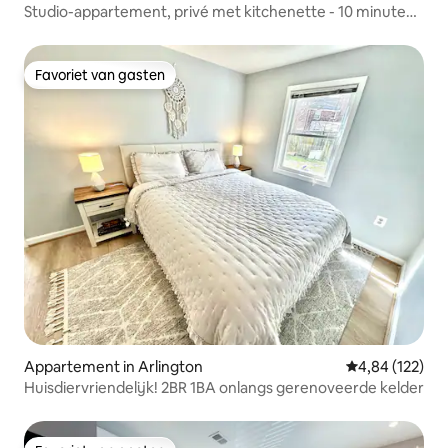
Studio-appartement, privé met kitchenette - 10 minuten
naar metro
Favoriet van gasten
Favoriet van gasten
Appartement in Arlington
Gemiddelde beo
4,84 (122)
Huisdiervriendelijk! 2BR 1BA onlangs gerenoveerde kelder