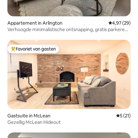
Appartement in Arlington
Gemiddelde be
4,97 (29)
Verhoogde minimalistische ontsnapping, gratis parkeren
en metro
Favoriet van gasten
Topfavoriet van gasten
Gastsuite in McLean
Gemiddelde
5 (21)
Gezellig McLean Hideout