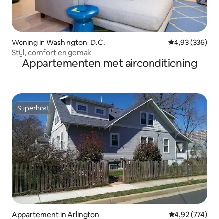
Woning in Washington, D.C.
Gemiddelde beo
4,93 (336)
Stijl, comfort en gemak
Appartementen met airconditioning
Superhost
Superhost
Appartement in Arlington
Gemiddelde beo
4,92 (774)