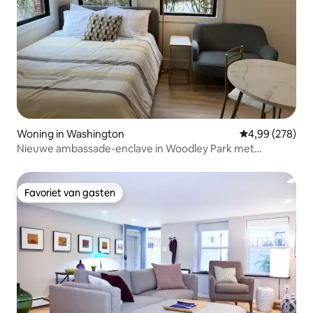
Woning in Washington
Gemiddelde beo
4,99 (278)
Nieuwe ambassade-enclave in Woodley Park met
parkeergelegenheid
Favoriet van gasten
Favoriet van gasten