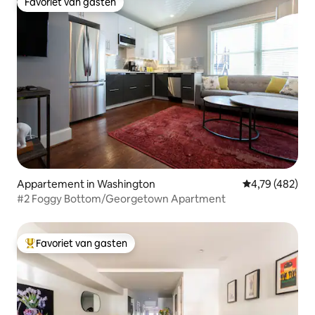
Favoriet van gasten
Favoriet van gasten
Appartement in Washington
Gemiddelde beo
4,79 (482)
#2 Foggy Bottom/Georgetown Apartment
Favoriet van gasten
Topfavoriet van gasten