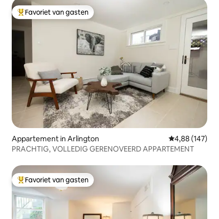
Favoriet van gasten
Topfavoriet van gasten
Appartement in Arlington
Gemiddelde beo
4,88 (147)
PRACHTIG, VOLLEDIG GERENOVEERD APPARTEMENT
Favoriet van gasten
Topfavoriet van gasten