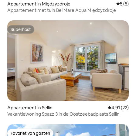
Appartement in Międzyzdroje
Gemiddeld
5 (5)
Appartement met tuin Bel Mare Aqua Międzyzdroje
Superhost
Superhost
Appartement in Sellin
Gemiddelde be
4,91 (22)
Vakantiewoning Spazz 3 in de Oostzeebadplaats Sellin
Favoriet van gasten
Favoriet van gasten