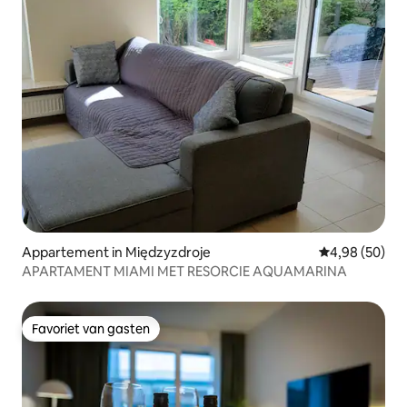
Appartement in Międzyzdroje
Gemiddelde be
4,98 (50)
APARTAMENT MIAMI MET RESORCIE AQUAMARINA
Favoriet van gasten
Favoriet van gasten