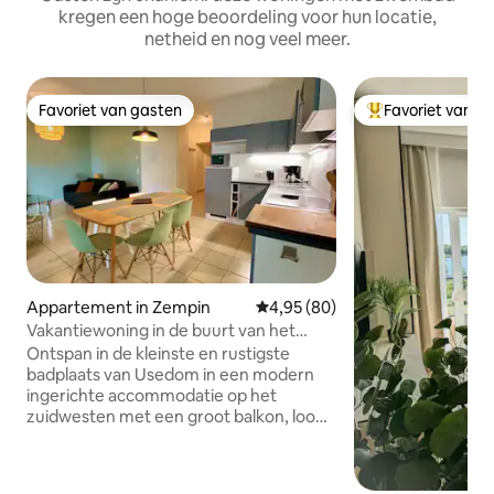
kregen een hoge beoordeling voor hun locatie,
netheid en nog veel meer.
Favoriet van gasten
Favoriet van g
Favoriet van gasten
Topfavoriet van 
Appartement in Zempin
Gemiddelde beoordeling van 4,9
4,95 (80)
Vakantiewoning in de buurt van het
strand met zwembad en strandstoel*
Ontspan in de kleinste en rustigste
badplaats van Usedom in een modern
ingerichte accommodatie op het
zuidwesten met een groot balkon, loop
in 3 minuten naar het strand, verfris je in
het overdekte zwembad of bezoek de
sauna in het huis, ontspan in de