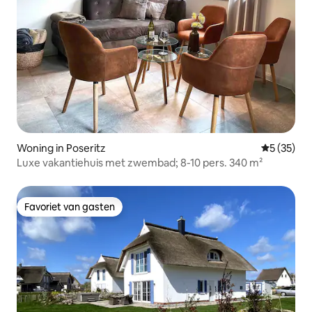
Woning in Poseritz
Gemiddelde
5 (35)
Luxe vakantiehuis met zwembad; 8-10 pers. 340 m²
Favoriet van gasten
Favoriet van gasten