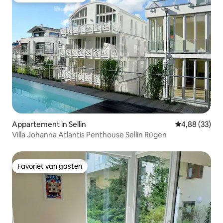
Appartement in Sellin
Gemiddelde be
4,88 (33)
Villa Johanna Atlantis Penthouse Sellin Rügen
Favoriet van gasten
Favoriet van gasten