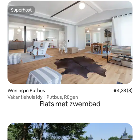
Superhost
Superhost
Woning in Putbus
Gemiddelde b
4,33 (3)
Vakantiehuis Idyll, Putbus, Rügen
Flats met zwembad