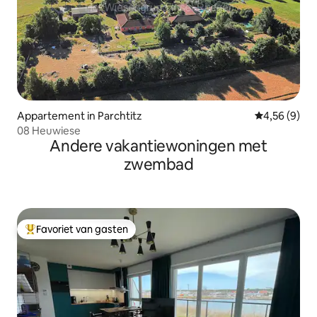
Appartement in Parchtitz
Gemiddelde b
4,56 (9)
08 Heuwiese
Andere vakantiewoningen met
zwembad
Favoriet van gasten
Topfavoriet van gasten