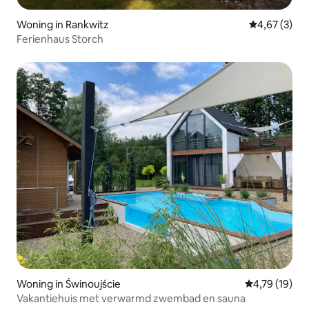
Woning in Rankwitz
Gemiddelde b
4,67 (3)
Ferienhaus Storch
Woning in Świnoujście
Gemiddelde be
4,79 (19)
Vakantiehuis met verwarmd zwembad en sauna