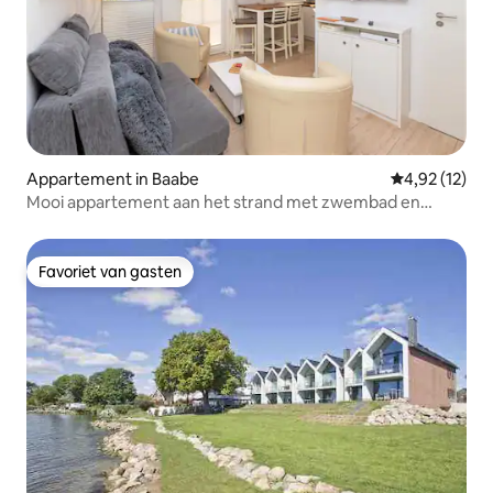
Appartement in Baabe
Gemiddelde be
4,92 (12)
Mooi appartement aan het strand met zwembad en
sauna
Favoriet van gasten
Favoriet van gasten