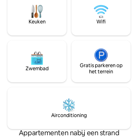
prachtig landscha
@ylitalo_cottage (IG)
bessen te plukken
plukken. Je kunt 
strand bereiden m
Keuken
Wifi
gasgrill, of door t
strand! LET OP! Regel de
eindschoonmaak (
(€ 15/persoon).
Gratis parkeren op
Zwembad
het terrein
Airconditioning
Appartementen nabij een strand