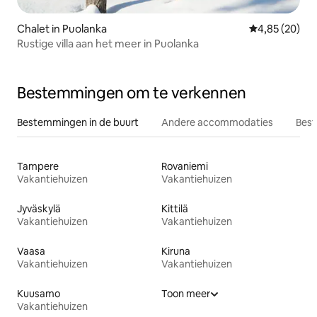
Chalet in Puolanka
Gemiddelde be
4,85 (20)
Rustige villa aan het meer in Puolanka
Bestemmingen om te verkennen
Bestemmingen in de buurt
Andere accommodaties
Best
Tampere
Rovaniemi
Vakantiehuizen
Vakantiehuizen
Jyväskylä
Kittilä
Vakantiehuizen
Vakantiehuizen
Vaasa
Kiruna
Vakantiehuizen
Vakantiehuizen
Kuusamo
Toon meer
Vakantiehuizen