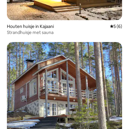
Houten huisje in Kajaani
Gemiddeld
5 (6)
Strandhuisje met sauna