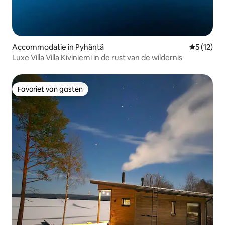
Accommodatie in Pyhäntä
Gemiddelde
5 (12)
Luxe Villa Villa Kiviniemi in de rust van de wildernis
Favoriet van gasten
Favoriet van gasten