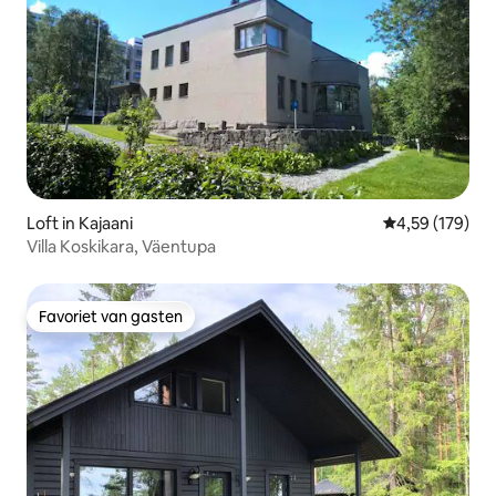
Loft in Kajaani
Gemiddelde beo
4,59 (179)
Villa Koskikara, Väentupa
Favoriet van gasten
Favoriet van gasten