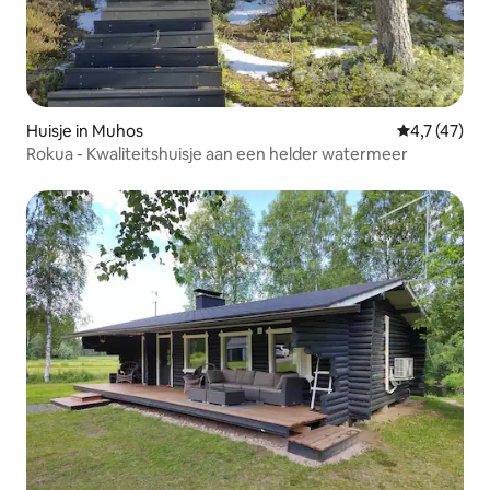
Huisje in Muhos
Gemiddelde b
4,7 (47)
Rokua - Kwaliteitshuisje aan een helder watermeer