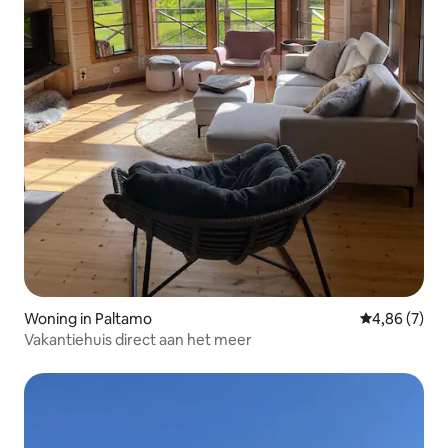
Woning in Paltamo
Gemiddelde b
4,86 (7)
Vakantiehuis direct aan het meer