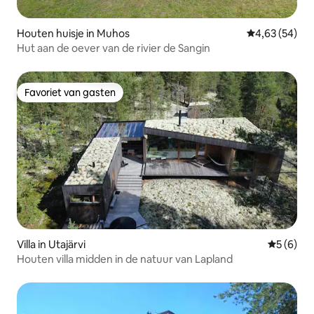
Houten huisje in Muhos
Gemiddelde be
4,63 (54)
Hut aan de oever van de rivier de Sangin
Favoriet van gasten
Favoriet van gasten
Villa in Utajärvi
Gemiddeld
5 (6)
Houten villa midden in de natuur van Lapland