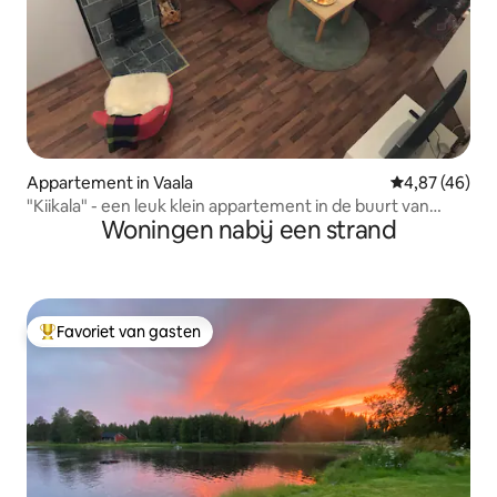
Appartement in Vaala
Gemiddelde be
4,87 (46)
"Kiikala" - een leuk klein appartement in de buurt van
Woningen nabij een strand
Oulujärvi
Favoriet van gasten
Topfavoriet van gasten