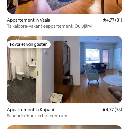
Appartement in Vaala
Gemiddelde be
4,77 (31)
Taikaloora-vakantieappartement, Oulujärvi
Favoriet van gasten
Favoriet van gasten
Appartement in Kajaani
Gemiddelde be
4,77 (75)
Saunadriehoek in het centrum