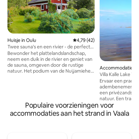
Huisje in Oulu
Gemiddelde beoordeling van 4,7
4,79 (42)
Twee sauna's en een rivier - de perfecte
ontsnapping naar het platteland
Bewonder het plattelandslandschap,
neem een duik in de rivier en geniet van
de sauna, omgeven door de rustige
Accommodatie in 
natuur. Het podium van de Nuijamiehet
Villa Kalle Lake V
bevindt zich op 17 km afstand. Op naar
Ervaar een prachti
de plankendansen! Er zijn 2 sauna's bij
adembenemend uit
de accommodatie. Een binnen- en een
een privézandstra
buitensauna. De rivier ligt ernaast (100
natuur. Een tradit
m) en er is een steiger naar de rivier. Aan
Populaire voorzieningen voor
een open haard, 
de oever ligt een roeiboot. Het huisje ligt
sauna en elektris
accommodaties aan het strand in Vaala
op 18 km van Ylikiiminki en op 54 km van
garanderen comfo
het centrum van Oulu. Het landgoed ligt
omstandigheden 
midden in de natuur en een prachtig
midden in de natu
landelijk landschap. Zeer geschikt voor
de droge canvasb
gezinnen met kinderen en huisdieren.