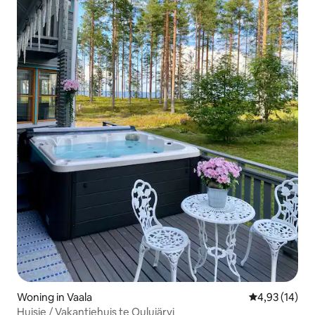
Woning in Vaala
Gemiddelde be
4,93 (14)
Huisje / Vakantiehuis te Oulujärvi