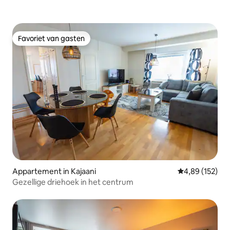
Favoriet van gasten
Favoriet van gasten
Appartement in Kajaani
Gemiddelde beo
4,89 (152)
Gezellige driehoek in het centrum