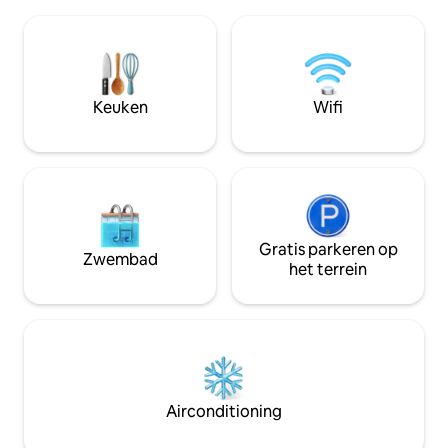
het veilige, rustige Bosque Farms, waar
en eetgerei. Kook
je de ongelooflijke charme van een klein
en koffie worden 
stadje vindt, op slechts 20 minuten ten
heeft een queens
zuiden van Albuquerque. Opmerking:
gezellige haard. 
Niet roken en absoluut geen huisdieren
het terrein en is 
(er geldt een toeslag van $ 500 voor
Keuken
Wifi
helpen met event
huisdieren die op enig moment in de
woning worden gebracht).
Gratis parkeren op
Zwembad
het terrein
Airconditioning