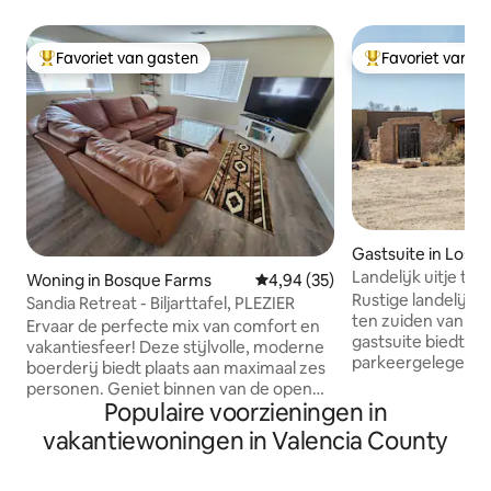
Favoriet van gasten
Favoriet van g
Topfavoriet van gasten
Topfavoriet van 
Gastsuite in Los L
Landelijk uitje te
Woning in Bosque Farms
Gemiddelde beoordeling van 4,9
4,94 (35)
Albuquerque
Rustige landelijke
Sandia Retreat - Biljarttafel, PLEZIER
ten zuiden van A
Ervaar de perfecte mix van comfort en
gastsuite biedt v
vakantiesfeer! Deze stijlvolle, moderne
parkeergelegenhei
boerderij biedt plaats aan maximaal zes
een eigen ingang v
personen. Geniet binnen van de open
Slaapkamer, kitch
Populaire voorzieningen in
indeling, speel op de biljarttafel en in de
badkamer zijn all
arcades of stream Netflix. Ontspan
vakantiewoningen in Valencia County
ruimte. De kitchen
buiten in de grote grasrijke tuin of speel
een koelkast, een
een leuk spelletje cornhole. Gelegen in
elektrische brand