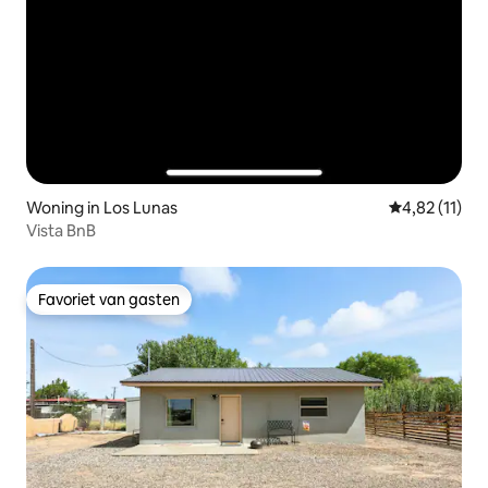
Woning in Los Lunas
Gemiddelde be
4,82 (11)
Vista BnB
Favoriet van gasten
Favoriet van gasten