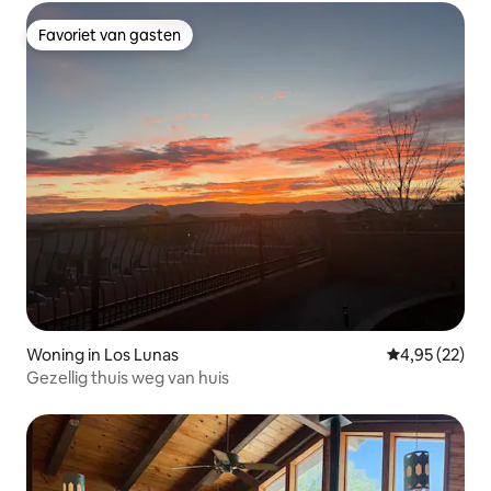
Favoriet van gasten
Favoriet van gasten
Woning in Los Lunas
Gemiddelde be
4,95 (22)
Gezellig thuis weg van huis