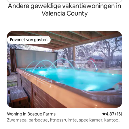
Andere geweldige vakantiewoningen in
Valencia County
Favoriet van gasten
Favoriet van gasten
Woning in Bosque Farms
Gemiddelde be
4,87 (15)
Zwemspa, barbecue, fitnessruimte, speelkamer, kantoor,
huisdieren