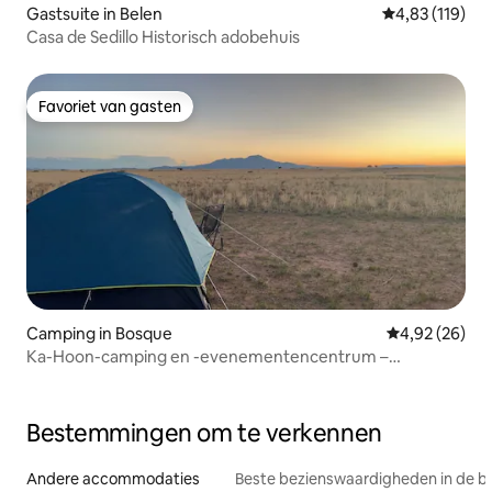
Gastsuite in Belen
Gemiddelde beo
4,83 (119)
Casa de Sedillo Historisch adobehuis
Favoriet van gasten
Favoriet van gasten
Camping in Bosque
Gemiddelde be
4,92 (26)
Ka-Hoon-camping en -evenementencentrum –
maandelijkse site
Bestemmingen om te verkennen
Andere accommodaties
Beste bezienswaardigheden in de b