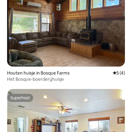
Houten huisje in Bosque Farms
Gemiddeld
5 (4)
Het Bosque-boerderijhuisje
Superhost
Superhost