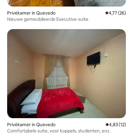
Privékamer in Quevedo
Gemiddelde be
4,77 (26)
Nieuwe gemeubileerde Executive-suite
Privékamer in Quevedo
Gemiddelde be
4,83 (12)
Comfortabele suite, voor koppels, studenten, enz.