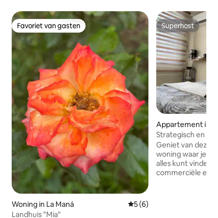
Favoriet van gasten
Superhost
Favoriet van gasten
Superhost
Appartement in 
Strategisch en ong
Quevedo Centro
Geniet van deze 
woning waar je ge
alles kunt vinden.
commerciële en ba
De ruimte: Comfor
voor een koppel. 
Wifi Privébad me
Woning in La Maná
Gemiddelde beoordeling van
5 (6)
✨Aanbevelingen voo
Landhuis "Mia"