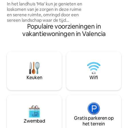
Op een paar mete
In het landhuis 'Mia' kun je genieten en
accommodatie zijn
loskomen van je zorgen in deze ruime
parkeerplaatsen 
en serene ruimte, omringd door een
een toegankelijke
sereen landschap waar de tijd
Omdat het een centr
Populaire voorzieningen in
langzamer lijkt te stromen. Met zijn
meestal extern law
rustieke bakstenen gevel straalt het een
vakantiewoningen in Valencia
kantooruren.
traditionele charme uit die harmonieert
met de natuur. De bloementuin maakt
dit ideale toevluchtsoord compleet voor
diegenen die aan de drukte willen
ontsnappen en weer in contact willen
komen met de rust van het platteland.
Een bezoek hier is een kans om aan de
routine te ontsnappen en in de natuur te
Keuken
Wifi
leven.
Gratis parkeren op
Zwembad
het terrein