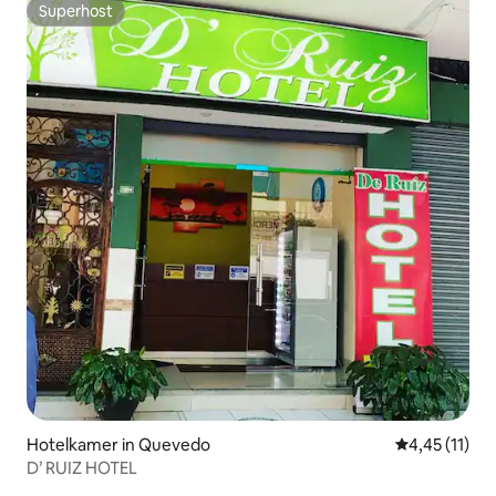
Superhost
Superhost
Hotelkamer in Quevedo
Gemiddelde be
4,45 (11)
D’ RUIZ HOTEL