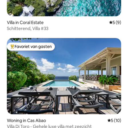
Villa in Coral Estate
Gemiddeld
5 (9)
Schitterend, Villa #33
Favoriet van gasten
Topfavoriet van gasten
Woning in Cas Abao
Gemiddelde
5 (10)
Villa Di Toro - Gehele luxe villa met zeezicht