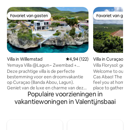
Favoriet van gasten
Favoriet van gas
Favoriet van gasten
Favoriet van gas
Villa in Willemstad
Gemiddelde beoordeling van 4,94
4,94 (122)
Villa in Curaçao
Yemaya Villa @Lagun~ Zwembad +
Villa Florysol: gen
Rechtstreeks toegang tot de zee!
ontspan hier!
Deze prachtige villa is de perfecte
Welcome to our vill
bestemming voor een droomvakantie
Cas Abao! The arc
op Curaçao (Banda Abou, Lagun).
feel you at home 
Geniet van de luxe en charme van deze
place to gather wit
Populaire voorzieningen in
privéwoning, compleet met
5min walk to our 
privézwembad en exclusieve toegang
drive to Cas Abou
vakantiewoningen in Valentijnsbaai
tot de adembenemende, kristalheldere
dining area and co
oceaan. Ontspan in sereniteit terwijl je
are surrounded by
geniet van spectaculaire
landscape. A large
zonsondergangen, en als je geluk hebt,
bbq and lay around
zie je misschien zelfs dolfijnen voorbij
sunset and looking 