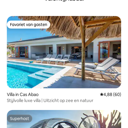
Favoriet van gasten
Favoriet van gasten
Villa in Cas Abao
Gemiddelde be
4,88 (60)
Stijlvolle luxe villa | Uitzicht op zee en natuur
Superhost
Superhost