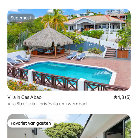
Superhost
Superhost
Villa in Cas Abao
Gemiddelde 
4,8 (5)
Villa Strelitzia – privévilla en zwembad
Favoriet van gasten
Favoriet van gasten