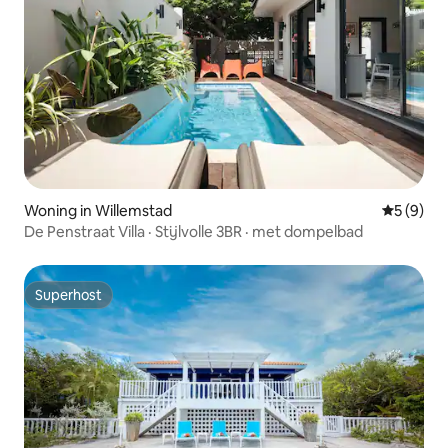
Woning in Willemstad
Gemiddeld
5 (9)
De Penstraat Villa · Stijlvolle 3BR · met dompelbad
Superhost
Superhost