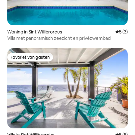
Woning in Sint Willibrordus
Gemiddeld
5 (3)
Villa met panoramisch zeezicht en privézwembad
Favoriet van gasten
Favoriet van gasten
Villa in Sint Willibrordus
Gemiddeld
5 (5)