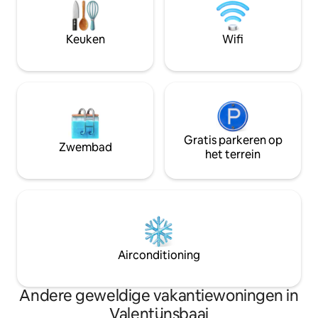
komen. Dit unieke toevluchtsoord is
evening. The air-
ideaal voor een gezin of groep van vier
have their own b
tot vijf en belooft een onvergetelijke
Keuken
Wifi
ervaring. Je zult versteld staan!
Gratis parkeren op
Zwembad
het terrein
Airconditioning
Andere geweldige vakantiewoningen in
Valentijnsbaai