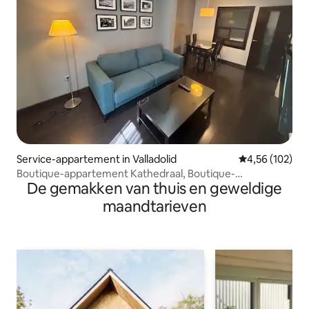
Service-appartement in Valladolid
Gemiddelde beo
4,56 (102)
Boutique-appartement Kathedraal, Boutique-
De gemakken van thuis en geweldige
appartement Kathedraal 1
maandtarieven