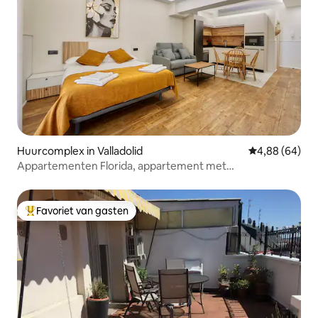
Huurcomplex in Valladolid
Gemiddelde be
4,88 (64)
Appartementen Florida, appartement met
tweepersoonsbed.
Favoriet van gasten
Topfavoriet van gasten