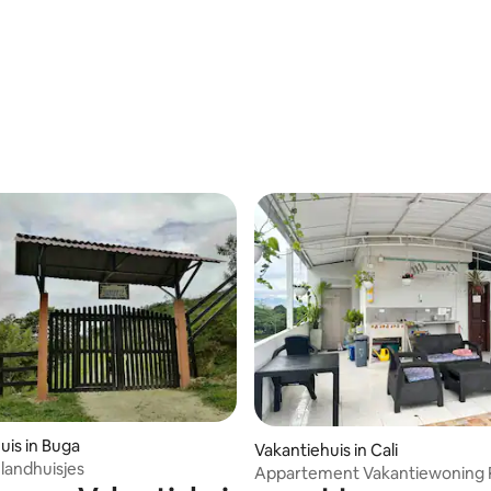
 van 4,56 uit 5, 52 recensies
g van 4,88 uit 5, 17 recensies
uis in Buga
Vakantiehuis in Cali
 landhuisjes
Appartement Vakantiewoning R