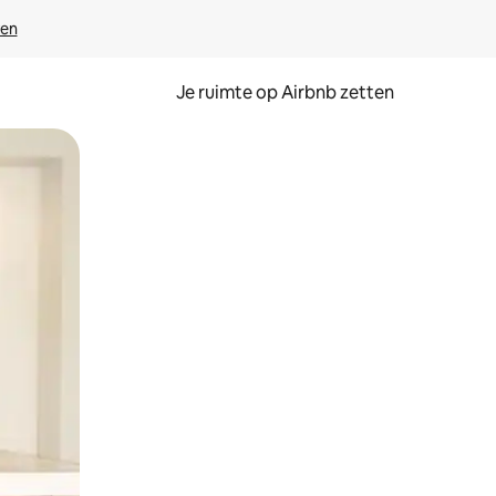
ven
Je ruimte op Airbnb zetten
ken of swipen.