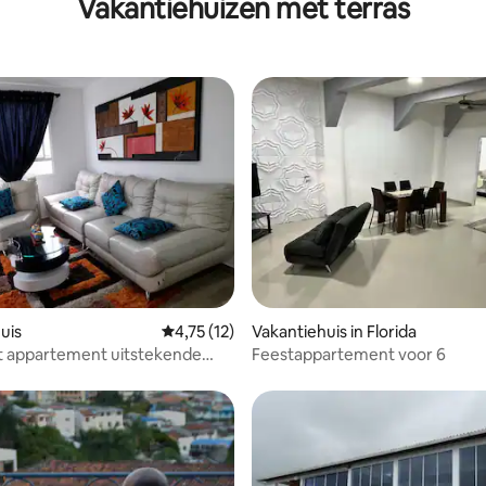
Vakantiehuizen met terras
Veilig en Goedkoop.
uis
Gemiddelde beoordeling van 4,75 uit 5, 12 
4,75 (12)
Vakantiehuis in Florida
 appartement uitstekende
Feestappartement voor 6