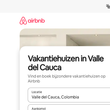
Ga
direct
naar
inhoud
Vakantiehuizen in Valle
del Cauca
Vind en boek bijzondere vakantiehuizen op
Airbnb
Locatie
Wanneer er suggesties beschikbaar zijn, maak je 
Aankomst