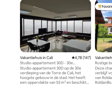
Favor
Topfavor
Vakantiehuis in Cali
Gemiddelde beoordeling
4,78 (147)
Vakantiehu
Studio-appartement 30D - 30e
Rustige b
verdieping in Torre de Cali
Roldanillo
Studio-appartement 30D op de 30e
Deze char
verdieping van de Torre de Cali, het
verblijf 
hoogste gebouw in de stad. Het heeft
van Roldan
een oppervlakte van 53 m² en beschikt
Roldanill
over een overdekte parkeerplaats.
comfortab
Maximale capaciteit: vijf personen. Het
comfortab
beschikt over een kitchenette (tweepits
waardoor 
elektrisch fornuis), magnetron,
groepen. Met 3 complete badkamers,
minikoelkast, koffiezetapparaat en
wasruimte
basiskeukengerei. Inclusief een eettafel,
voorzienin