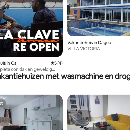
Vakantiehuis in Dagua
VILLA VICTORIA
is in Cali
Gemiddelde beoordeling van 5 uit 5, 4 
5 (4)
 con dak en geweldig
kantiehuizen met wasmachine en dro
p de stad
st
st