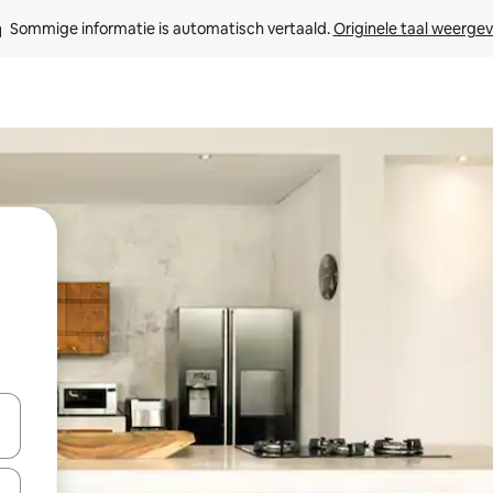
Sommige informatie is automatisch vertaald. 
Originele taal weerge
een keuze met je de pijltjestoetsen omhoog en omlaag, óf door te tik