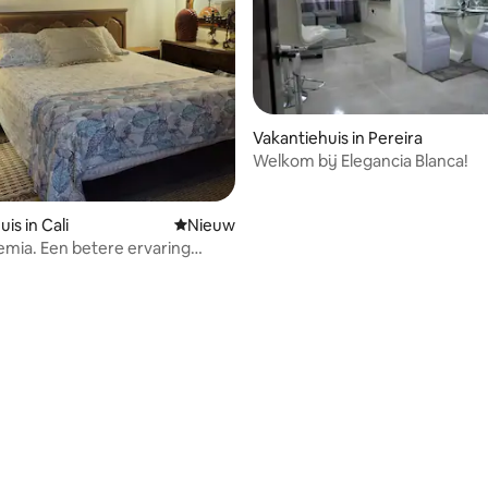
Vakantiehuis in Pereira
Welkom bij Elegancia Blanca!
is in Cali
Nieuwe accommodatie
Nieuw
mia. Een betere ervaring
 reizen