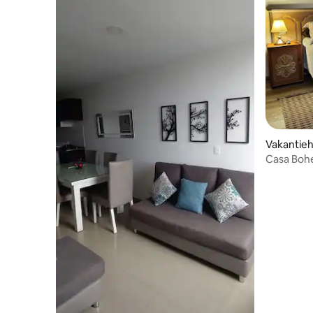
Vakantiehu
Casa Bohe
tijdens je