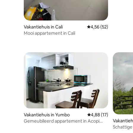
Vakantiehuis in Cali
Gemiddelde beoordeling
4,56 (52)
Mooi appartement in Cali
Vakantiehuis in Yumbo
Gemiddelde beoordelin
4,88 (17)
Vakantieh
Gemeubileerd appartement in Acopi
Yumbo
Schattige