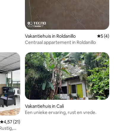
Vakantiehuis in Roldanillo
Gemiddelde beoord
5 (4)
Centraal appartement in Roldanillo
Vakantiehuis in Cali
Een unieke ervaring, rust en vrede.
Gemiddelde beoordeling van 4,57 uit 5, 21 recensies
4,57 (21)
ustig,