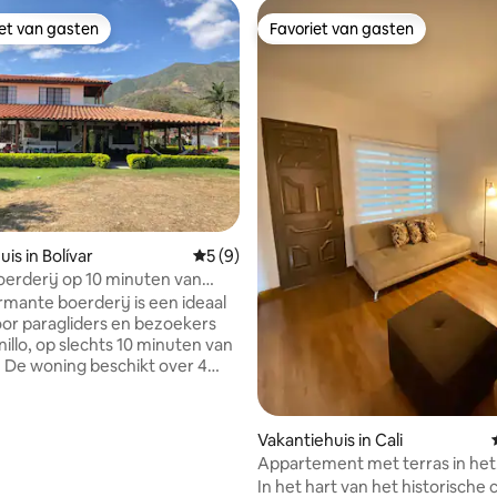
iet van gasten
Favoriet van gasten
iet van gasten
Favoriet van gasten
 van 4,78 uit 5, 147 recensies
is in Bolívar
Gemiddelde beoordeling van 5 uit 5, 9 r
5 (9)
oerderij op 10 minuten van
mante boerderij is een ideaal
voor paragliders en bezoekers
illo, op slechts 10 minuten van
o. De woning beschikt over 4
ele slaapkamers, biedt
el plaats aan 12 personen,
het perfect is voor gezinnen of
Vakantiehuis in Cali
Appartement met terras in het
, barbecue en alle
historische centrum van Cali
In het hart van het historische
gen. De boerderij ligt in een