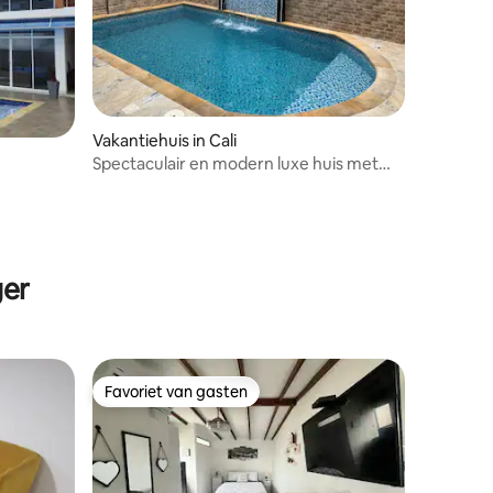
Vakantiehuis in Cali
Spectaculair en modern luxe huis met
zwembad.
recensies
ger
Favoriet van gasten
Favoriet van gasten