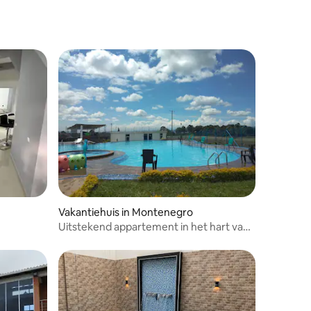
recensies
Vakantiehuis in Montenegro
Uitstekend appartement in het hart van
de koffiezone