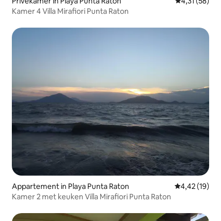
Privékamer in Playa Punta Raton
Gemiddelde be
4,31 (58)
Kamer 4 Villa Mirafiori Punta Raton
Appartement in Playa Punta Raton
Gemiddelde be
4,42 (19)
Kamer 2 met keuken Villa Mirafiori Punta Raton