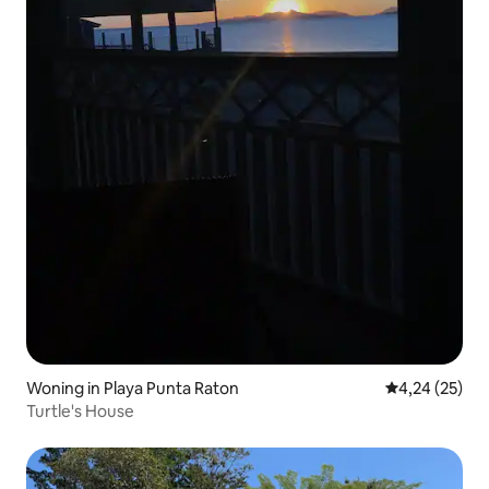
Woning in Playa Punta Raton
Gemiddelde be
4,24 (25)
Turtle's House