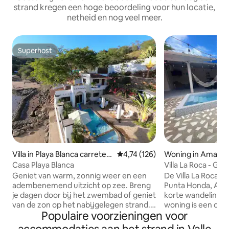
strand kregen een hoge beoordeling voor hun locatie,
netheid en nog veel meer.
Superhost
Superhost
Villa in Playa Blanca carreter
Gemiddelde beoordeling van 4,74
4,74 (126)
Woning in Amapal
a a Coyolito
Casa Playa Blanca
Villa La Roca - Gen
met familie en vr
Geniet van warm, zonnig weer en een
De Villa La Roca is
adembenemend uitzicht op zee. Breng
Punta Honda, Amap
je dagen door bij het zwembad of geniet
korte wandeling n
van de zon op het nabijgelegen strand.
woning is een onge
Populaire voorzieningen voor
Ben je op zoek naar een familievakantie,
diegenen die een v
een leuke tijd met een vriendengroep
weekend willen d