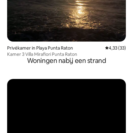
Privékamer in Playa Punta Raton
Gemiddelde be
4,33 (33)
Kamer 3 Villa Mirafiori Punta Raton
Woningen nabij een strand