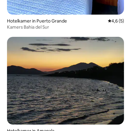
Hotelkamer in Puerto Grande
Gemiddelde 
4,6 (5)
Kamers Bahia del Sur
Hotelkamer in Amapala