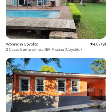
Woning in Coyolito
Gemiddelde b
4,67 (9)
2 Casas frente al mar, 4BR, Piscina (Coyolito)