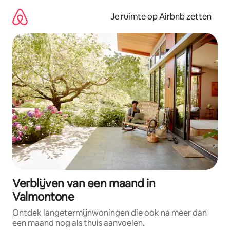
Ga
direct
Je ruimte op Airbnb zetten
naar
inhoud
Verblijven van een maand in
Valmontone
Ontdek langetermijnwoningen die ook na meer dan
een maand nog als thuis aanvoelen.