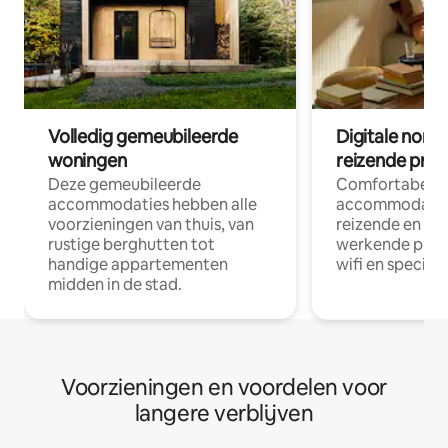
Volledig gemeubileerde
Digitale nom
woningen
reizende prof
Deze gemeubileerde
Comfortabele
accommodaties hebben alle
accommodatie
voorzieningen van thuis, van
reizende en op
rustige berghutten tot
werkende profe
handige appartementen
wifi en special
midden in de stad.
Voorzieningen en voordelen voor
langere verblijven