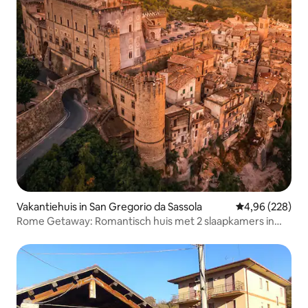
Vakantiehuis in San Gregorio da Sassola
Gemiddelde beo
4,96 (228)
Rome Getaway: Romantisch huis met 2 slaapkamers in
kasteelmuren