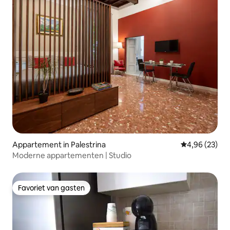
Appartement in Palestrina
Gemiddelde be
4,96 (23)
Moderne appartementen | Studio
Favoriet van gasten
Favoriet van gasten